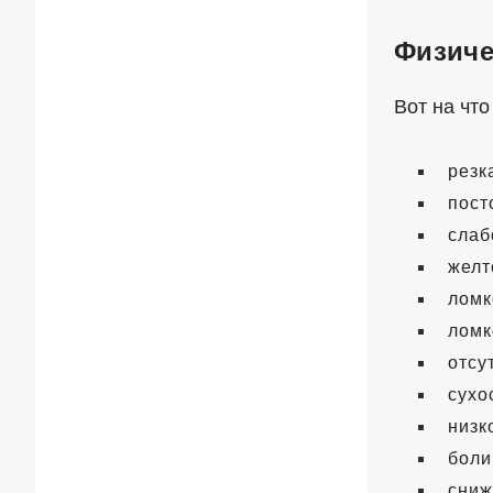
Физиче
Вот на что
резк
пост
слаб
желт
ломк
ломк
отсу
сухо
низк
боли
сниж