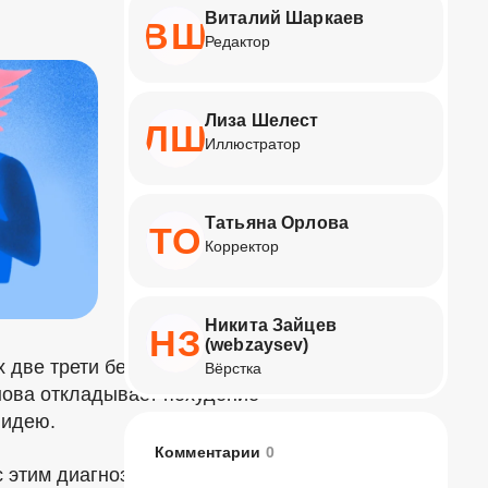
Виталий Шаркаев
ВШ
Редактор
Лиза Шелест
ЛШ
Иллюстратор
Татьяна Орлова
ТО
Корректор
Никита Зайцев
НЗ
(webzaysev)
 две трети беспокоит вес.
Кто-то
Вёрстка
нова откладывает похудение
 идею.
Комментарии
0
с этим диагнозом
умирают
. Вместе