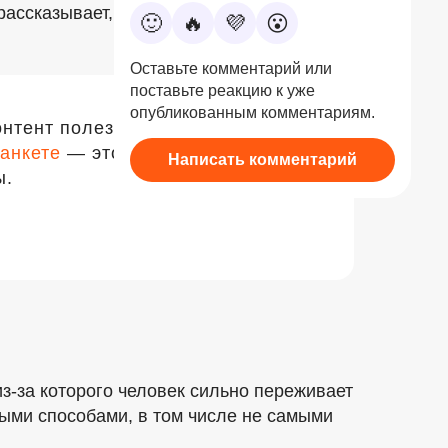
ассказывает, как начинается анорексия,
🙂
🔥
💜
😮
Оставьте комментарий или
поставьте реакцию к уже
опубликованным комментариям.
онтент полезнее и ближе к вам.
анкете
— это поможет нам
Написать комментарий
ы.
из-за
которого человек сильно переживает
ными способами, в том числе не самыми