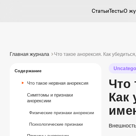
Статьи
Тесты
О жу
Главная журнала
Что такое анорексия. Как убедиться,
Uncatego
Содержание
Что 
Что такое нервная анорексия
Как 
Симптомы и признаки
анорексиии
име
Физические признаки анорексии
Психологические признаки
Внешность
Причины анорексии