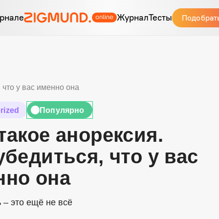
рнале
Журнал
Тесты
Подобрат
 что у вас именно она
rized
Популярно
🔥
такое анорексия.
убедиться, что у вас
нно она
 – это ещё не всё