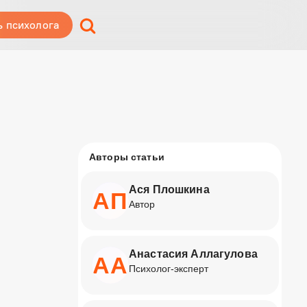
ь психолога
Авторы статьи
Ася Плошкина
АП
Автор
Анастасия Аллагулова
АА
Психолог-эксперт