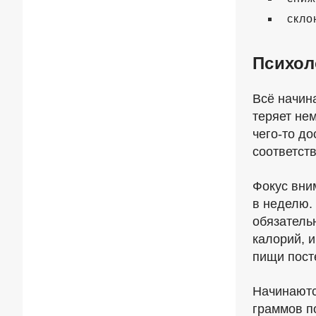
скло
Психол
Всё начина
теряет нем
чего-то
дос
соответст
Фокус вни
в неделю.
обязатель
калорий, 
пищи пост
Начинаютс
граммов п