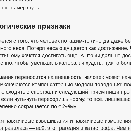
нность мёрзнуть.
огические признаки
ется с того, что человек по
каким-то
(иногда даже бе
ного веса. Потеря веса ощущается как достижение. 
тиг, ему хочется достигать ещё. А чтобы дальше дос
венно, чтобы уменьшать калораж и худеть, нужно бол
мания переносится на внешность, человек может нач
 Включаются компенсаторные модели поведения: пое
но сходить в спортзал и следующий приём пищи про
и если чуть-чуть переходишь норму, то всё, лишаеш
епенно сокращается по объёму.
я навязчивые взвешивания и навязчивые измерения 
оправилась — всё, это трагедия и катастрофа. Чем 