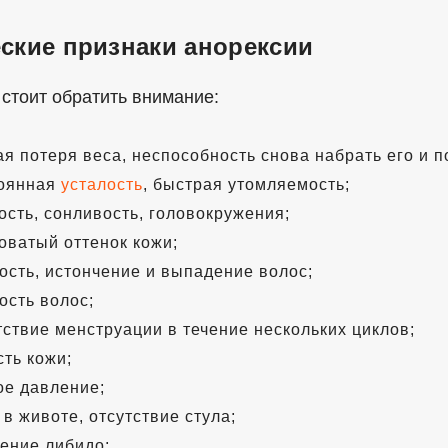
ские признаки анорексии
 стоит обратить внимание:
ая потеря веса, неспособность снова набрать его и
оянная
усталость
, быстрая утомляемость;
ость, сонливость, головокружения;
оватый оттенок кожи;
ость, истончение и выпадение волос;
ость волос;
тствие менструации в течение нескольких циклов;
сть кожи;
ое давление;
 в животе, отсутствие стула;
ение либидо;