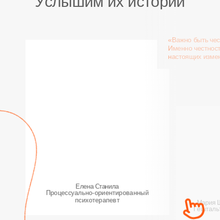
Услышим их истории
«Важно быть чес
Именно честност
настоящих изме
Елена Станила
Процессуально-ориентированный
психотерапевт
Мария 
Гешталь