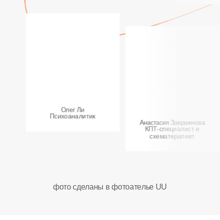
Олег Ли
Психоаналитик
Анастасия Завражнова
КПТ-специалист и
схематерапевт
фото сделаны в фотоателье UU