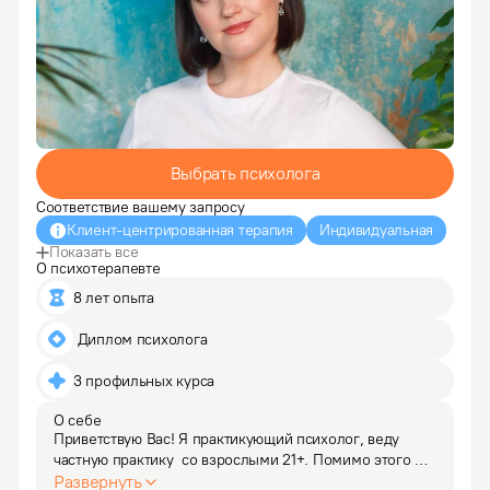
Выбрать психолога
Соответствие вашему запросу
Клиент-центрированная терапия
Индивидуальная
Показать все
О психотерапевте
8 лет опыта
 Диплом психолога
3 профильных курса
О себе
Приветствую Вас! Я практикующий психолог, веду 
частную практику  со взрослыми 21+. Помимо этого 
имею опыт оказания экстренной психологической 
Развернуть