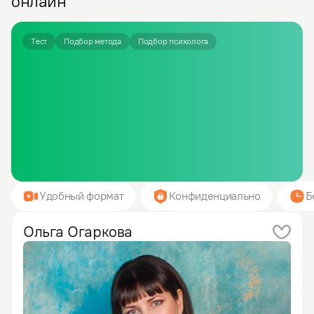
онлайн
Тест
Подбор метода
Подбор психолога
Удобный формат
Конфиденциально
Б
Ольга
Огаркова