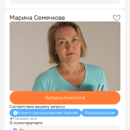
помощи: три года проработала на телефоне доверия.

В прошлом я работала директором по персоналу, 
выгорела и…
Марина
Семечкова
Выбрать психолога
Соответствие вашему запросу
Клиент-центрированная терапия
Индивидуальная
Показать все
О психотерапевте