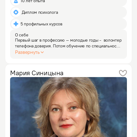
10 лет опыта
 Диплом психолога
5 профильных курсов
О себе
Первый шаг в профессию – молодые годы -  волонтер 
телефона доверия. Потом обучение по специальности 
и психология уже не уходит из моей жизни. За это 
Развернуть
время пройден большой путь, менялась жизнь, 
менялись знания, рос опыт. Больше 10 лет работала 
с…
Мария
Синицына