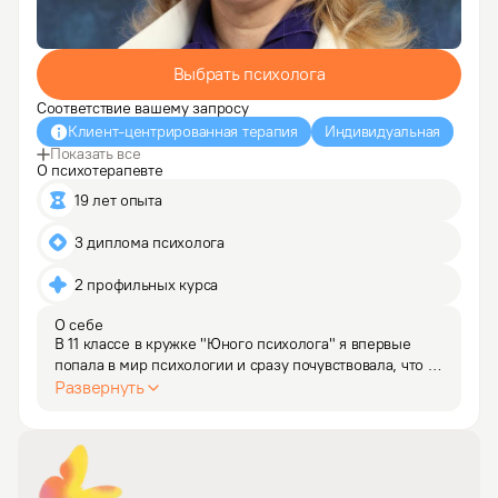
Выбрать психолога
Соответствие вашему запросу
Клиент-центрированная терапия
Индивидуальная
Показать все
О психотерапевте
19 лет опыта
3 диплома психолога
2 профильных курса
О себе
В 11 классе в кружке "Юного психолога" я впервые 
попала в мир психологии и сразу почувствовала, что 
это - призвание. 

Развернуть
Изначально нарабатывала опыт в русле клиент-
центрированной психотерапии, затем облюбовала 
такой потрясающе эффективный и…