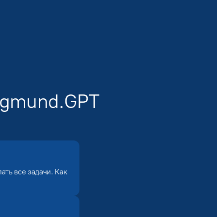
igmund.GPT
ать все задачи. Как