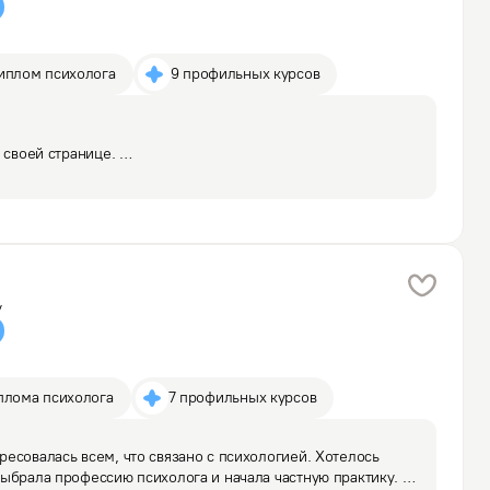
Диплом психолога
9 профильных курсов
 своей странице. 

икой в сфере психологического консультирования 
со взрослыми людьми разного возраста, вероисповедания, 
у
плома психолога
7 профильных курсов
есовалась всем, что связано с психологией. Хотелось 
ыбрала профессию психолога и начала частную практику. 