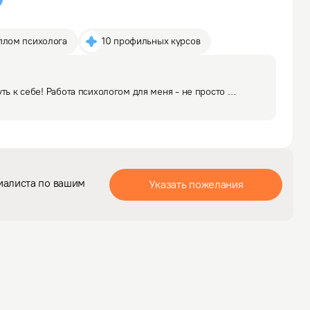
плом психолога
10 профильных курсов
ть к себе! Работа психологом для меня - не просто 
 глубоко личное путешествие. Желание разобраться, как 
 и привело меня в психотерапию. 

иалиста по вашим
Указать пожелания