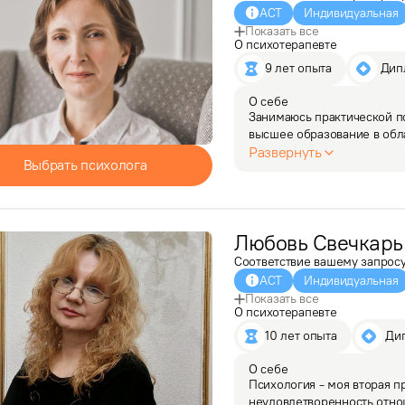
АСТ
Индивидуальная
Показать все
О психотерапевте
9 лет опыта
 Ди
О себе
Занимаюсь практической пс
высшее образование в обла
для изучения психологии и 
Развернуть
Выбрать психолога
Имею опыт…
Любовь
Свечкарь
Соответствие вашему запрос
АСТ
Индивидуальная
Показать все
О психотерапевте
10 лет опыта
 Ди
О себе
Психология - моя вторая п
неудовлетворенность отнош