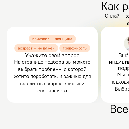
Как р
Онлайн-ко
в
Укажите свой запрос
Выб
индиви
На странице подбора вы можете
под
выбрать проблему, с которой
Мы п
хотите поработать, и важные для
подходя
вас личные характеристики
Выбир
специалиста
Все