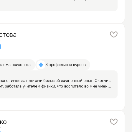
а приспособления к другим, тревоги, бессилия и апатии. 
атова
у
плома психолога
8 профильных курсов
нано, имея за плечами большой жизненный опыт. Окончив 
т, работала учителем физики, что воспитало во мне умение 
ять сложные вещи простыми словами. Но личные 
ко
у