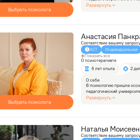
из бесконечного круговорот
Развернуть
Выбрать психолога
Благодаря…
Анастасия
Панкр
Соответствие вашему запрос
АСТ
Индивидуальная
Показать все
О психотерапевте
6 лет опыта
2 ди
О себе
В психологию пришла осоз
педагогический университе
быть терпеливой и объясн
Развернуть
Выбрать психолога
изменения в жизни…
Наталья
Моисеен
Соответствие вашему запрос