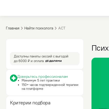
Главная
Найти психолога
АСТ
3 590 ₽
50 мин
Псих
за сессию
сессия
Доступны пакеты сессий с выгодой
до
6000 ₽
и оплата
Доверьтесь профессионалам
Минимум 5 лет практики
150+ часов подтвержденной терапии
на платформе
Критерии подбора