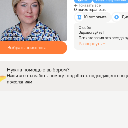
Показать все
О психотерапевте
10 лет опыта
 Ди
О себе
Здравствуйте! 

Психотерапия это всегда пу
профессиональный выбор, а
Развернуть
Выбрать психолога
устроено "хорошо на душе"
Мой профессиональный…
Нужна помощь с выбором?
Наши агенты заботы помогут подобрать подходящего спец
пожеланиям