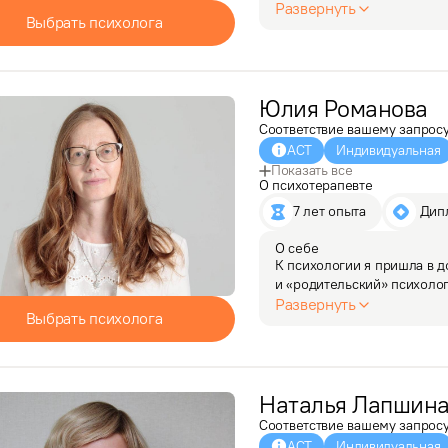
Первое время также работа
Развернуть
Выбрать психолога
проектах по…
Юлия
Романова
Соответствие вашему запрос
АСТ
Индивидуальная
Показать все
О психотерапевте
7 лет опыта
 Дип
О себе
К психологии я пришла в д
и «родительский» психолог
и семьей позволяет мне ви
Развернуть
Выбрать психолога
психотерапии и…
Наталья
Лапшин
Соответствие вашему запрос
АСТ
Индивидуальная