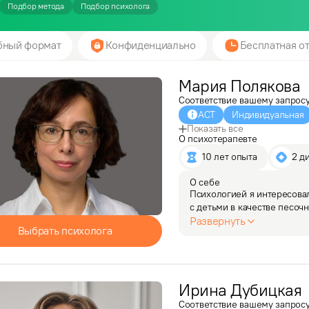
Подбор метода
Подбор психолога
бный формат
Конфиденциально
Бесплатная от
Мария
Полякова
Соответствие вашему запрос
АСТ
Индивидуальная
Показать все
О психотерапевте
10 лет опыта
2 д
О себе
Психологией я интересовала
с детьми в качестве песочн
позднее начало практики -
Развернуть
Выбрать психолога
в контакт с…
Ирина
Дубицкая
Соответствие вашему запрос