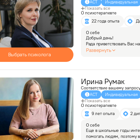
АСТ
Индивидуальная
Показать все
О психотерапевте
22 года опыта
 
О себе
Добрый день!

Рада приветствовать Вас на
Развернуть
Выбрать психолога
Я занимаюсь частной практ
и психотерапии. Работаю  
социального статуса.

Ирина
За годы практики…
Румак
Соответствие вашему запрос
АСТ
Индивидуальная
Показать все
О психотерапевте
9 лет опыта
2 ди
О себе
Еще в школьные годы интер
помогать людям, поэтому в