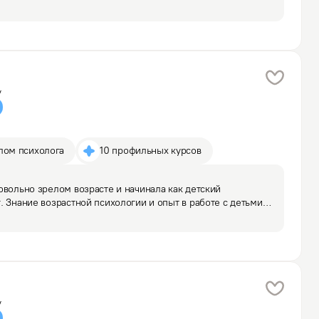
ла психологом в организации, участвовала в социальных 
у
лом психолога
10 профильных курсов
овольно зрелом возрасте и начинала как детский 
. Знание возрастной психологии и опыт в работе с детьми 
деть корни многих трудностей взрослого клиента. Цель 
а
у