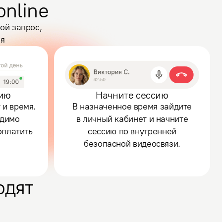
online
ой запрос,
мя
сию
Начните сессию
 и время.
В назначенное время зайдите
одимо
в личный кабинет и начните
оплатить
сессию по внутренней
безопасной видеосвязи.
одят