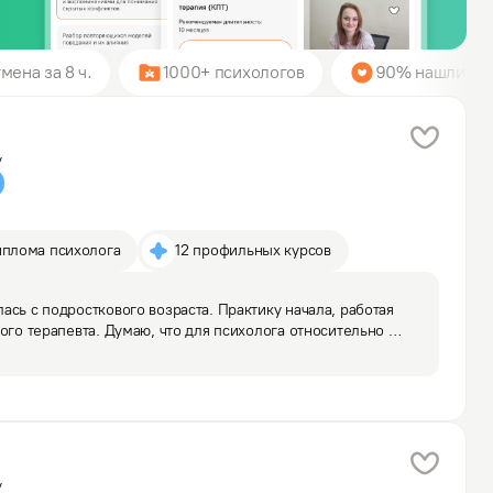
мена за 8 ч.
1000+ психологов
90% нашли пси
у
иплома психолога
12 профильных курсов
сь с подросткового возраста. Практику начала, работая 
ого терапевта. Думаю, что для психолога относительно 
 преимущество, ведь мы “работаем собой”, привнося 
у