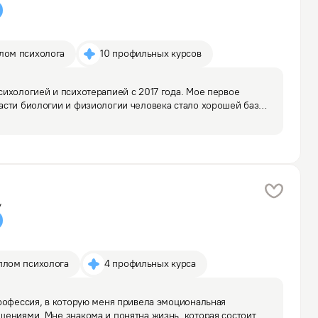
плом психолога
10 профильных курсов
ихологией и психотерапией с 2017 года. Мое первое 
сти биологии и физиологии человека стало хорошей базой 
особенностей психики человека, а также ее связи с телом. 

у
плом психолога
4 профильных курса
рофессия, в которую меня привела эмоциональная 
ениями. Мне знакома и понятна жизнь, которая состоит 