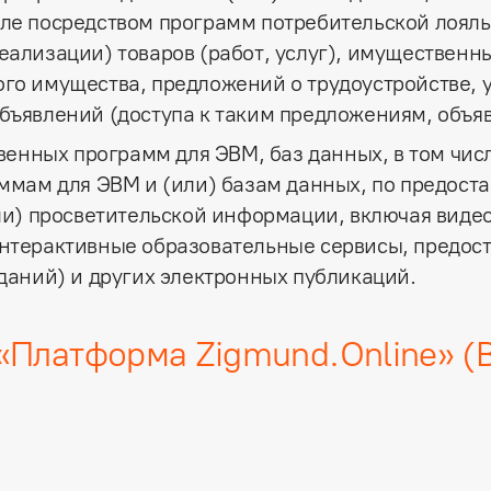
ле посредством программ потребительской лояль
ализации) товаров (работ, услуг), имущественны
го имущества, предложений о трудоустройстве, у
бъявлений (доступа к таким предложениям, объя
твенных программ для ЭВМ, баз данных, в том чис
аммам для ЭВМ и (или) базам данных, по предост
ли) просветительской информации, включая виде
интерактивные образовательные сервисы, предос
даний) и других электронных публикаций.
«Платформа Zigmund.Online» (