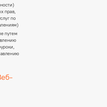
ности)
х прав,
слуг по
влениям)
ле путем
авлению
оуроки,
тавлению
Веб-