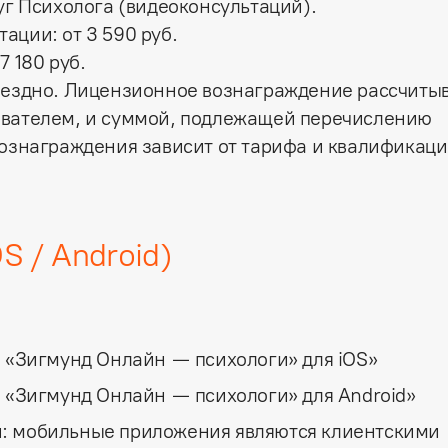
уг Психолога (видеоконсультаций).
тации:
от
3 590
руб.
т
7 180
руб.
мездно. Лицензионное вознаграждение рассчиты
ователем, и суммой, подлежащей перечислению
вознаграждения зависит от тарифа и квалификаци
S / Android)
«Зигмунд Онлайн — психологи» для iOS»
«Зигмунд Онлайн — психологи» для Android»
:
мобильные приложения являются клиентскими