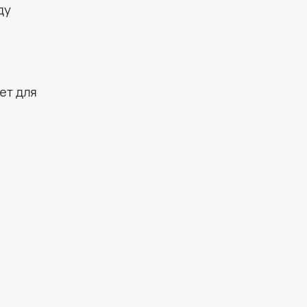
ду
ет для