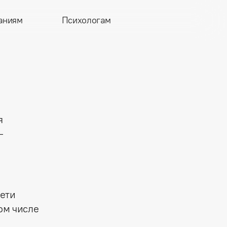
аниям
Психологам
я
—
сети
ом числе