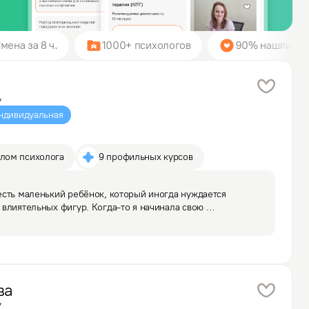
мена за 8 ч.
1000+ психологов
90% нашли пси
у
ндивидуальная
плом психолога
9 профильных курсов
сть маленький ребёнок, который иногда нуждается 
влиятельных фигур. Когда-то я начинала свою 
 детьми, но впоследствии оказалось, что работа 
 часть…
ва
у