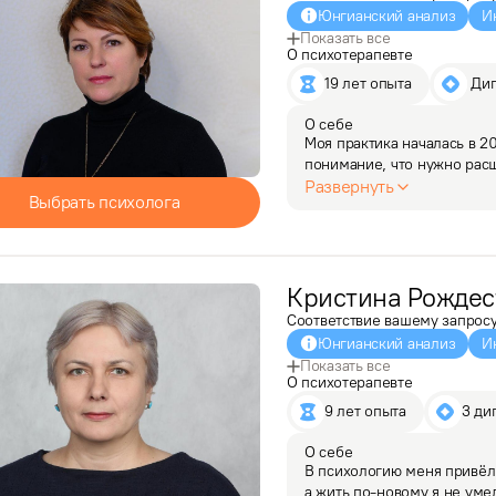
Юнгианский анализ
И
Показать все
О психотерапевте
19 лет опыта
 Ди
О себе
Моя практика началась в 2
понимание, что нужно расш
их методами работы в "здес
Развернуть
Выбрать психолога
в этом…
Кристина
Рождес
Соответствие вашему запрос
Юнгианский анализ
И
Показать все
О психотерапевте
9 лет опыта
3 ди
О себе
В психологию меня привёл 
а жить по-новому я не уме