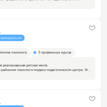
 это работает. Вначале я работала в коучинговом 
а
у
ндивидуальная
иплома психолога
5 профильных курсов
 реализованная детская мечта.

в районном психолого-медико-педагогическом центре. Это 
ивидуальная и групповая работа с детьми и подростками, 
 и…
у