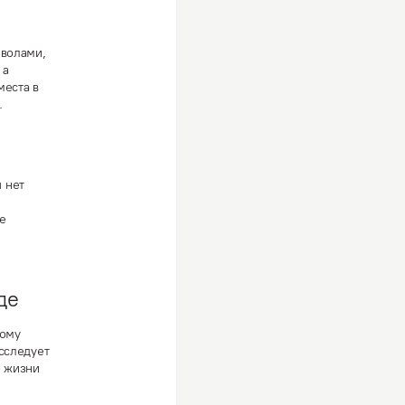
мволами,
 а
места в
.
 нет
бе
де
ному
сследует
о жизни