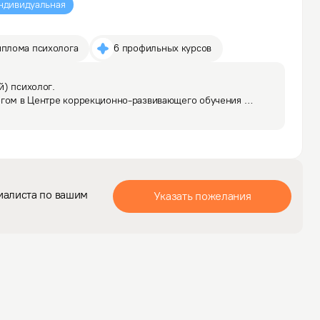
ндивидуальная
иплома психолога
6 профильных курсов
) психолог.

огом в Центре коррекционно-развивающего обучения 
обенностями развития. Далее работала в школе 
лями, касалась вопросов отношений в семье,…
иалиста по вашим
Указать пожелания