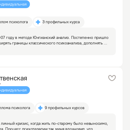
ндивидуальная
плом психолога
3 профильных курса
007 году в методе Юнгианский анализ. Постепенно пришло 
ирять границы классического психоанализа, дополнять 
ь и сейчас". Поэтому пришла в гештальт, и развиваюсь 
твенская
у
ндивидуальная
плома психолога
9 профильных курсов
личный кризис, когда жить по-старому было невыносимо, 
ла. Процесс психотерапии так меня вдохновил, что 