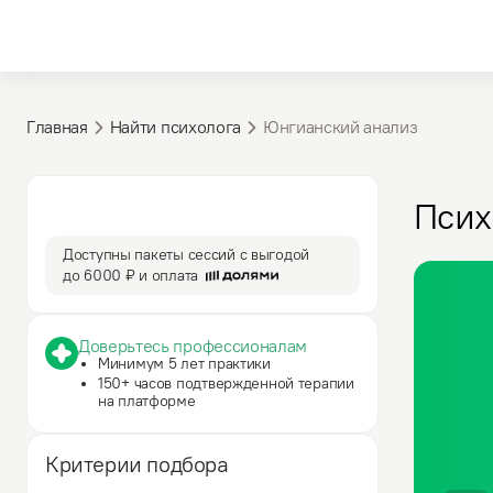
Главная
Найти психолога
Юнгианский анализ
3 590 ₽
50 мин
Псих
за сессию
сессия
Доступны пакеты сессий с выгодой
до
6000 ₽
и оплата
Доверьтесь профессионалам
Минимум 5 лет практики
150+ часов подтвержденной терапии
на платформе
Критерии подбора