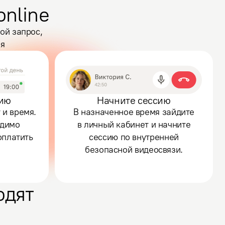
online
ой запрос,
мя
сию
Начните сессию
 и время.
В назначенное время зайдите
одимо
в личный кабинет и начните
оплатить
сессию по внутренней
безопасной видеосвязи.
одят