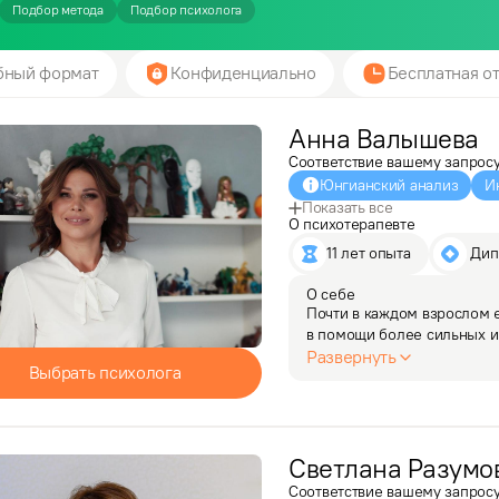
Подбор метода
Подбор психолога
бный формат
Конфиденциально
Бесплатная от
Анна
Валышева
Соответствие вашему запрос
Юнгианский анализ
И
Показать все
О психотерапевте
11 лет опыта
 Ди
О себе
Почти в каждом взрослом е
в помощи более сильных и 
психологическую практику с
Развернуть
Выбрать психолога
с родителями - важнейшая
Светлана
Разумо
Соответствие вашему запрос