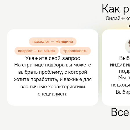
Как р
Онлайн-ко
в
Укажите свой запрос
Выб
индиви
На странице подбора вы можете
под
выбрать проблему, с которой
Мы п
хотите поработать, и важные для
подходя
вас личные характеристики
Выбир
специалиста
Все