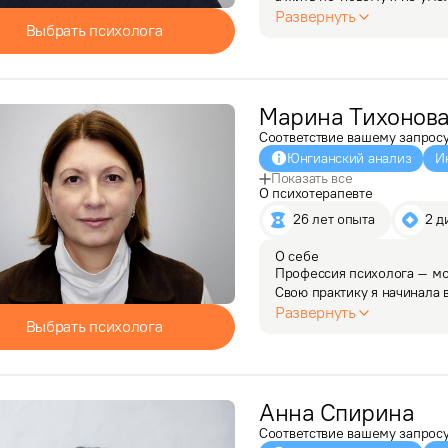
я захотела разобраться как
Развернуть
Выбрать психолога
и краткосрочном…
Марина
Тихонов
Соответствие вашему запрос
Юнгианский анализ
И
Показать все
О психотерапевте
26 лет опыта
2 д
О себе
Профессия психолога – моя
Свою практику я начинала 
была диагностическая, инд
Развернуть
Выбрать психолога
их родителями, учителями
Анна
Спирина
Соответствие вашему запрос