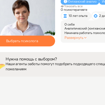
Юнгианский анализ
И
Показать все
О психотерапевте
10 лет опыта
2 д
О себе
Аналитический (юнгианский
Начинала работать психол
и реабилитации детей с ос
Развернуть
Выбрать психолога
с подростками и их родите
Нужна помощь с выбором?
Наши агенты заботы помогут подобрать подходящего спец
пожеланиям