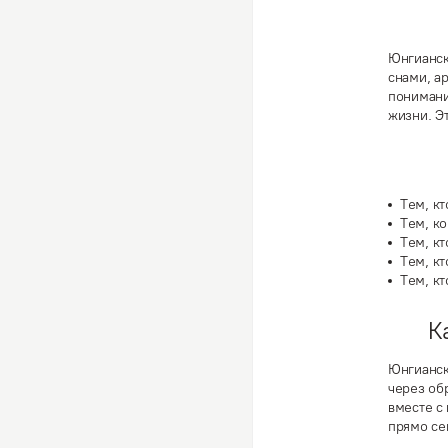
Юнгианск
снами, а
понимани
жизни. Э
Тем, к
Тем, к
Тем, кт
Тем, к
Тем, кт
К
Юнгианск
через об
вместе с 
прямо се