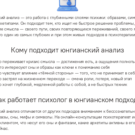
ий анализ — это работа с глубинными слоями психики: образами, си
рхетипами. Он подходит тем, кто ищет не быстрое решение проблемы,
е смысла — своего пути, своих повторяющихся переживаний, своего 
то один из самых глубоких и при этом живых подходов в психотерапии
Кому подходит юнгианский анализ
то переживает
кризис смысла
— достижения есть, а ощущения полноты
ого
интересуют сны и образы
как ключи к пониманию себя
о чувствует
влияние «тёмной стороны»
— того, что не принимает в се
то
застрял на жизненном переходе
— смена роли, потеря, новый этап
о хочет
глубокой, медленной работы
с собой, а не быстрых техник
ак работает психолог в юнгианском подхо
ий анализ отличается от других подходов вниманием к бессознатель
разы, сны, мифы и символы. На онлайн-консультации психотерапевт и
клиентом, что несут его сны и фантазии, какие архетипы активны в ег
йчас.