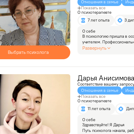
Отношения в семье
Инд
Показать все
О психотерапевте
7 лет опыта
3 ди
О себе
В психологию пришла в ос
учителем. Профессиональны
этому имею опыт работы с т
Развернуть
Выбрать психолога
одиночество, а…
Дарья
Анисимов
Соответствие вашему запрос
Отношения в семье
Инд
Показать все
О психотерапевте
11 лет опыта
 Ди
О себе
Здравствуйте! Я Дарья

Путь психолога начала, ра