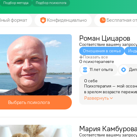
Подбор метода
Подбор психолога
бный формат
Конфиденциально
Бесплатная от
Роман
Цицаров
Соответствие вашему запрос
Отношения в семье
Инд
Показать все
О психотерапевте
11 лет опыта
 Ди
О себе
Психотерапия – мой осозн
в зрелом возрасте пережи
на собственном опыте изве
Развернуть
Выбрать психолога
людей, их критика и…
Мария
Камбуров
Соответствие вашему запрос