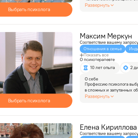
профессию.

Развернуть
Выбрать психолога
В формате индивидуальных 
симптомами ПТСР…
Максим
Меркун
Соответствие вашему запрос
Отношения в семье
Инд
Показать все
О психотерапевте
10 лет опыта
2 д
О себе
Профессию психолога выбр
в сложных и запутанных об
применение своих способно
Развернуть
Выбрать психолога
профессиональной деятел
Елена
Кириллова
Соответствие вашему запрос