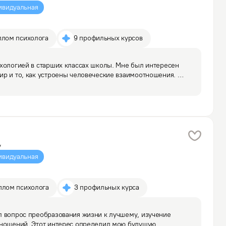
ивидуальная
плом психолога
9 профильных курсов
хологией в старших классах школы. Мне был интересен 
р и то, как устроены человеческие взаимоотношения. 
те работала школьным психологом, потом психологом 
у
ивидуальная
плом психолога
3 профильных курса
 вопрос преобразования жизни к лучшему, изучение 
тношений. Этот интерес определил мою будущую 