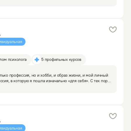
у
ивидуальная
плом психолога
5 профильных курсов
лько профессия, но и хобби, и образ жизни, и мой личный 
ссия, в которую я пошла изначально «для себя». С тех пор 
к психологии только растет. 

у
ивидуальная