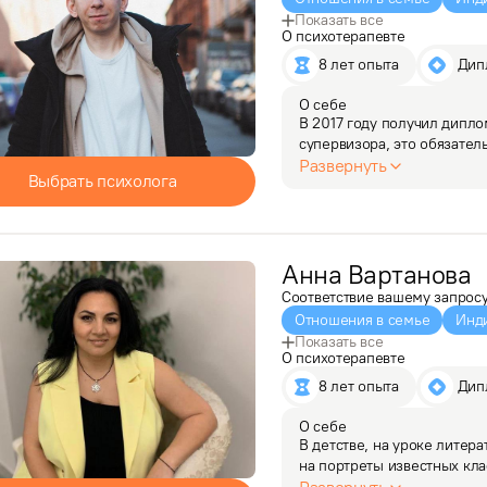
Показать все
О психотерапевте
8 лет опыта
 Ди
О себе
В 2017 году получил дипло
супервизора, это обязател
работу разбирает другой пс
Развернуть
Выбрать психолога
А еще я понимаю, каково 
Анна
Вартанова
Соответствие вашему запрос
Отношения в семье
Инд
Показать все
О психотерапевте
8 лет опыта
 Ди
О себе
В детстве, на уроке литера
на портреты известных кла
характер и  настроение. В