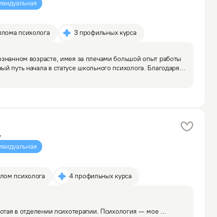
ивидуальная
плома психолога
3 профильных курса
ознанном возрасте, имея за плечами большой опыт работы 
й путь начала в статусе школьного психолога. Благодаря 
акими чувствами как: стыд, вина, тревога, страх, 
а
у
ивидуальная
плом психолога
4 профильных курса
ботая в отделении психотерапии. Психология — мое 