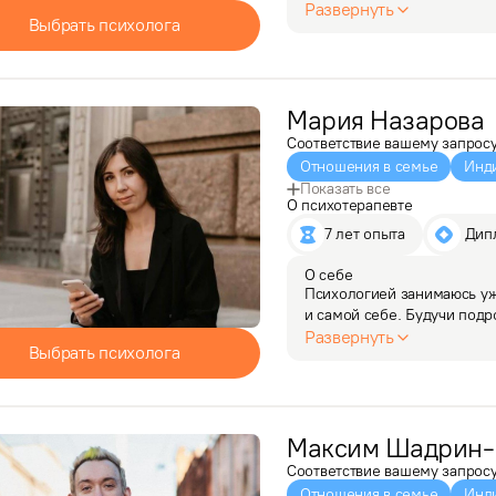
призвание, потому что выб
Развернуть
Выбрать психолога
свой путь другим.

Провожу терапию в индиви
Активно…
Мария
Назарова
Соответствие вашему запрос
Отношения в семье
Инд
Показать все
О психотерапевте
7 лет опыта
 Дип
О себе
Психологией занимаюсь уж
и самой себе. Будучи подр
свои эмоции и поступки, 
Развернуть
Выбрать психолога
я стала…
Максим
Шадрин-
Соответствие вашему запрос
Отношения в семье
Инд