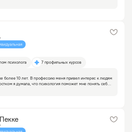
ирала стезю помощи людям раз за разом и не представляю 
дуальном формате.

у
ивидуальная
лом психолога
7 профильных курсов
е более 10 лет. В профессию меня привел интерес к людям 
остком я думала, что психология поможет мне понять себя, 
поэтому выбор будущей профессии был очевиден — 
Пекке
у
ивидуальная