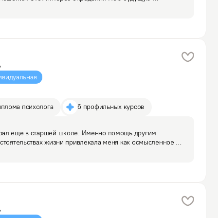
консультаций работаю с хронической тревогой, 
у
ивидуальная
иплома психолога
6 профильных курсов
ал еще в старшей школе. Именно помощь другим 
стоятельствах жизни привлекала меня как осмысленное 
стей, а также дополнительная ценность 
ьности на многие…
у