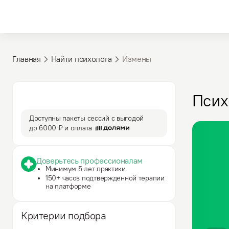
Главная
Найти психолога
Измены
3 590 ₽
50 мин
Псих
за сессию
сессия
Доступны пакеты сессий с выгодой
до
6000 ₽
и оплата
Доверьтесь профессионалам
Минимум 5 лет практики
150+ часов подтвержденной терапии
на платформе
Критерии подбора