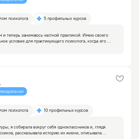
плом психолога
5 профильных курсов
м и теперь занимаюсь частной практикой. Имею своего 
ьное условие для практикующего психолога, когда его 
ихолог. 

это - сидеть в противоположном…
у
ивидуальная
плом психолога
10 профильных курсов
туры, я собирала вокруг себя одноклассников и, глядя 
ссиков, рассказывала историю их жизни, описывала 
 будущем, это увлечение переросло в любимую профессию. 