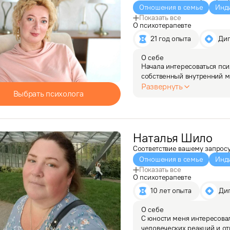
Отношения в семье
Инд
Показать все
О психотерапевте
21 год опыта
 Ди
О себе
Начала интересоваться пси
собственный внутренний ми
После учебы в университе
Развернуть
Выбрать психолога
в отделе персонала…
Наталья
Шило
Соответствие вашему запрос
Отношения в семье
Инд
Показать все
О психотерапевте
10 лет опыта
 Ди
О себе
С юности меня интересовал
человеческих реакций и о