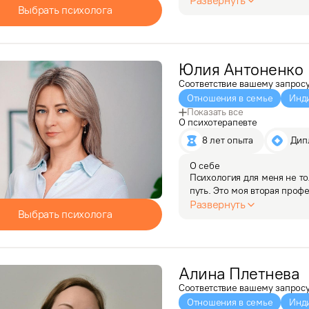
Развернуть
Выбрать психолога
Сейчас, я уже…
Юлия
Антоненко
Соответствие вашему запрос
Отношения в семье
Инд
Показать все
О психотерапевте
8 лет опыта
 Ди
О себе
Психология для меня не то
путь. Это моя вторая профе
прошло 20 лет, но интерес 
Развернуть
Выбрать психолога
С помощью терапии я…
Алина
Плетнева
Соответствие вашему запрос
Отношения в семье
Инд