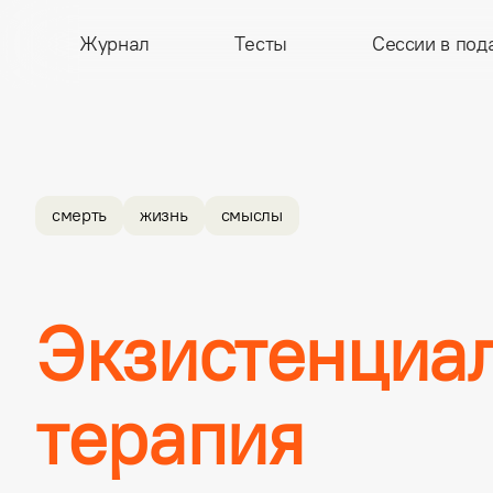
Журнал
Тесты
Сессии в под
смерть
жизнь
смыслы
Экзистенциал
терапия