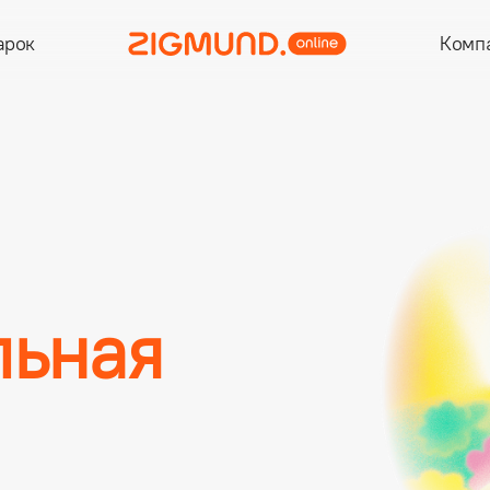
арок
Комп
ьная
