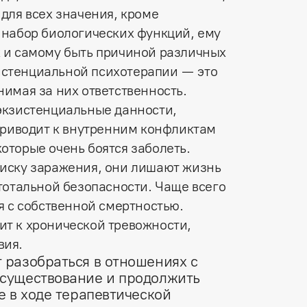
 для всех значения, кроме
о набор биологических функций, ему
х и самому быть причиной различных
истенциальной психотерапии — это
нимая за них ответственность.
экзистенциальные данности,
 приводит к внутренним конфликтам
оторые очень боятся заболеть.
риску заражения, они лишают жизнь
тотальной безопасности. Чаще всего
я с собственной смертностью.
т к хронической тревожности,
вия.
 разобраться в отношениях с
 существование и продолжить
е в ходе терапевтической