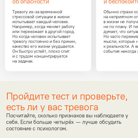
об опасности
и беспокоит
Тревогу из-за временной 
Обычно страхи о
стрессовой ситуации в жизни 
на неприятном оп
испытывает каждый человек. 
в жизни не получ
Например, когда меняет работу 
не по плану. И те
или переезжает в другой город. 
думает, что ситуа
Но когда человек испытывает 
Но часто пережив
тревогу постоянно и без причин, 
мысли, которые н
качество его жизни ухудшается. 
к реальности. А 
Он быстро устаёт, плохо спит 
события никогда 
и с трудом концентрируется 
на задачах.
Пройдите тест и проверьте,
есть ли у вас тревога
Посчитайте, сколько признаков вы наблюдаете у 
себя. Если больше четырёх — лучше обсудить 
состояние с психологом.