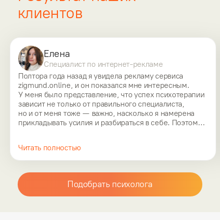
клиентов
Елена
Специалист по интернет-рекламе
Полтора года назад я увидела рекламу сервиса 
zigmund.online, и он показался мне интересным. 
У меня было представление, что успех психотерапии 
зависит не только от правильного специалиста, 
но и от меня тоже — важно, насколько я намерена 
прикладывать усилия и разбираться в себе. Поэтому 
я начала работать со специалистом 
из zigmund.online, как только поняла, что готова.

Читать полностью
Оказалось, что это не так тяжело, как я думала. 
На сессии мы выбираем определённую тему 
или ситуацию и разбираем её. Если нет готовой темы 
Подобрать психолога
для обсуждения, я начинаю рассказывать, как у меня 
дела. Психолог слушает и выявляет насущную 
проблему. После каждой сессии я чувствую 
позитивные изменения в себе.
