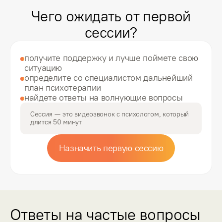
Чего ожидать от первой
Мне нравится, что в zigmund.online можно 
с минимальным контактом выбрать специалиста, 
сессии?
назначить или перенести сессию. Не нужно никому 
звонить — просто заполняешь анкету или заходишь 
в личный кабинет на сайте. Об оплате тоже не нужно 
получите поддержку и лучше поймете свою
думать, потому что деньги автоматически 
ситуацию
списываются с привязанной карточки. Ещё мне 
определите со специалистом дальнейший
удобно заниматься онлайн, потому что в домашней 
план психотерапии
обстановке иногда проще говорить на сложные темы.
найдете ответы на волнующие вопросы
Сессия — это видеозвонок с психологом, который
длится 50 минут
Назначить первую сессию
Ответы на частые вопросы