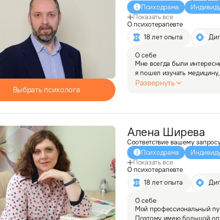
Психодрама
Индивиду
Показать все
О психотерапевте
18 лет опыта
 Ди
О себе
Мне всегда были интересны
я пошел изучать медицину,
использовать в общении с 
Развернуть
Выбрать психолога
преодолевать трудности,…
Алена
Ширева
Соответствие вашему запрос
Психодрама
Индивиду
Показать все
О психотерапевте
18 лет опыта
 Ди
О себе
Мой профессиональный путь
Поэтому имею большой опы