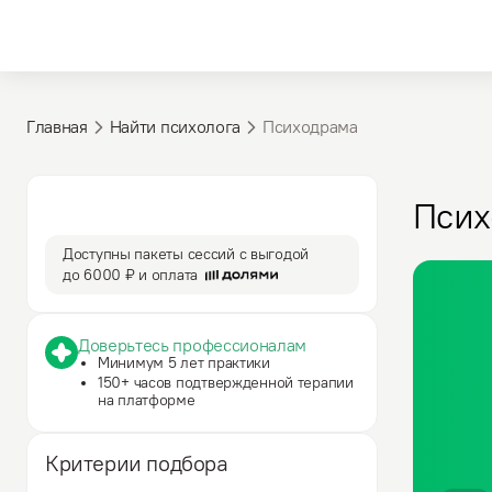
Главная
Найти психолога
Психодрама
3 590 ₽
50 мин
Псих
за сессию
сессия
Доступны пакеты сессий с выгодой
до
6000 ₽
и оплата
Доверьтесь профессионалам
Минимум 5 лет практики
150+ часов подтвержденной терапии
на платформе
Критерии подбора