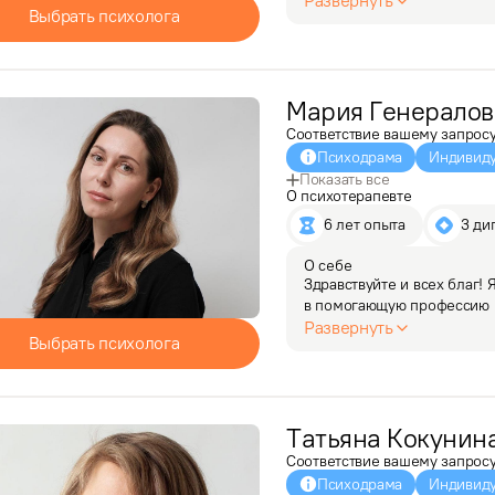
Развернуть
Выбрать психолога
Мария
Генералов
Соответствие вашему запрос
Психодрама
Индивиду
Показать все
О психотерапевте
6 лет опыта
3 ди
О себе
Здравствуйте и всех благ! 
в помогающую профессию н
из собственного бизнеса, 
Развернуть
Выбрать психолога
обсудить, так как я…
Татьяна
Кокунин
Соответствие вашему запрос
Психодрама
Индивиду