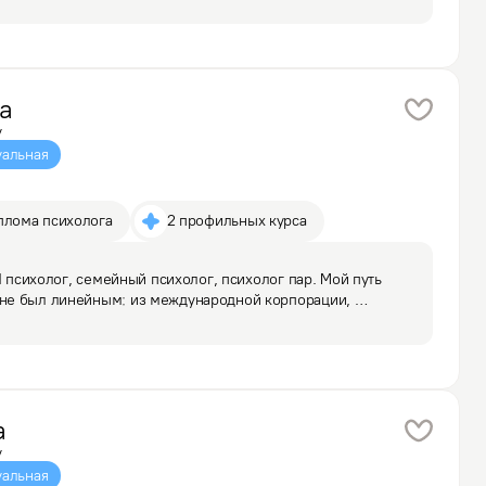
а
у
альная
плома психолога
2 профильных курса
Я психолог, семейный психолог, психолог пар. Мой путь 
е был линейным: из международной корпорации, 
сквозь личные и семейные трудности. Но нам будет что 
а
у
альная