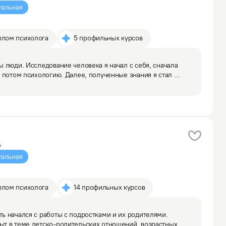
альная
плом психолога
5 профильных курсов
 люди. Исследование человека я начал с себя, сначала 
 потом психологию. Далее, полученные знания я стал 
другими людьми. Мне нравится помогать людям 
у
альная
плом психолога
14 профильных курсов
 начался с работы с подростками и их родителями. 
т в теме детско-родительских отношений, возрастных 