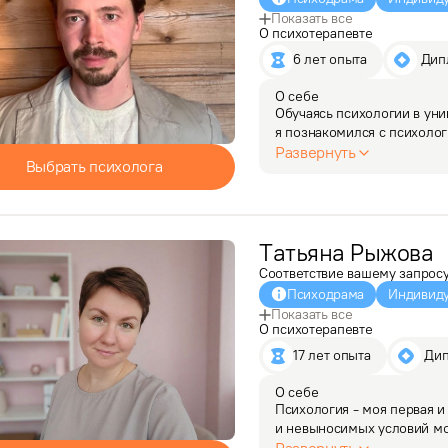
Показать все
О психотерапевте
6 лет опыта
 Ди
О себе
Обучаясь психологии в уни
я познакомился с психолог
я хочу заниматься в жизни.
Развернуть
Выбрать психолога
занимаются…
Татьяна
Рыжова
Соответствие вашему запрос
Психодрама
Индивиду
Показать все
О психотерапевте
17 лет опыта
 Ди
О себе
Психология - моя первая и
и невыносимых условий мож
ресурс. Поэтому не чиню, 