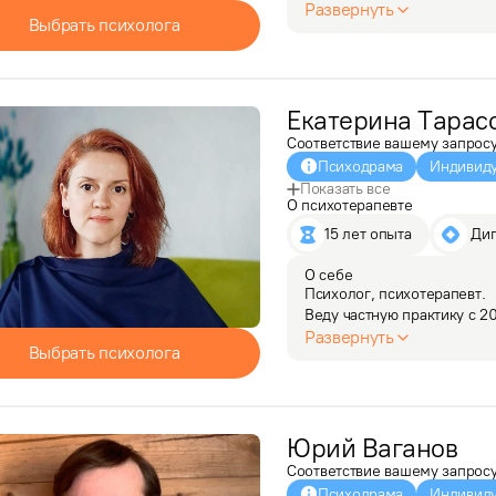
возможность развиваться т
Развернуть
Выбрать психолога
психологическими пробл
Екатерина
Тарас
Соответствие вашему запрос
Психодрама
Индивиду
Показать все
О психотерапевте
15 лет опыта
 Ди
О себе
Психолог, психотерапевт. 

Веду частную практику с 2
внутриличностные и межли
Развернуть
Выбрать психолога
и самоопределения, пережи
Свой профессиональный п
Юрий
Ваганов
Соответствие вашему запрос
Психодрама
Индивиду