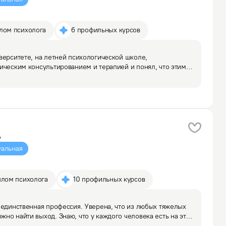
плом психолога
6 профильных курсов
верситете, на летней психологической школе, 
ическим консультированием и терапией и понял, что этим 
 Мне понравился свет в лицах и глазах тех людей, которые 
у
альная
плом психолога
10 профильных курсов
 единственная профессия. Уверена, что из любых тяжелых 
но найти выход. Знаю, что у каждого человека есть на это 
а помогаю вырасти, начать опираться на себя.Я мягкий и…