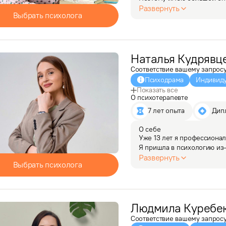
кризисов, сепарации, прив
Развернуть
Выбрать психолога
пути, распознавания…
Наталья
Кудрявц
Соответствие вашему запрос
Психодрама
Индивиду
Показать все
О психотерапевте
7 лет опыта
 Дип
О себе
Уже 13 лет я профессиональ
Я пришла в психологию из-
к профессии. 

Развернуть
Выбрать психолога
За годы практики я нарабо
Сейчас…
Людмила
Куребе
Соответствие вашему запрос