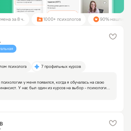
мена за 8 ч.
1000+ психологов
90% нашли пси
у
альная
плом психолога
7 профильных курсов
психологии у меня появился, когда я обучалась на свою 
нансист. У нас был один из курсов на выбор - психология, 
 интерес, дал мне несколько книг по психологии 
в
у