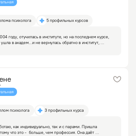
альная
плома психолога
5 профильных курсов
04 году, отучилась в институте, но на последнем курсе, 
шла в академ...и не вернулась обратно в институт, 
о навсегда врезались в память слова моего декана: "Вам 
ене
у
альная
плом психолога
3 профильных курса
ботаю, как индивидуально, так и с парами. Пришла 
ому что это -  больше, чем профессия. Она даёт 