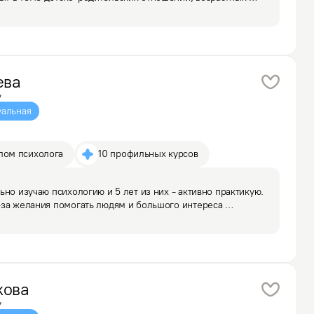
язанности, проблемами с принятием себя, поиска своего 
ева
у
альная
лом психолога
10 профильных курсов
но изучаю психологию и 5 лет из них - активно практикую. 
за желания помогать людям и большого интереса 
тала опыт с самыми разными темами и запросами.

кова
у