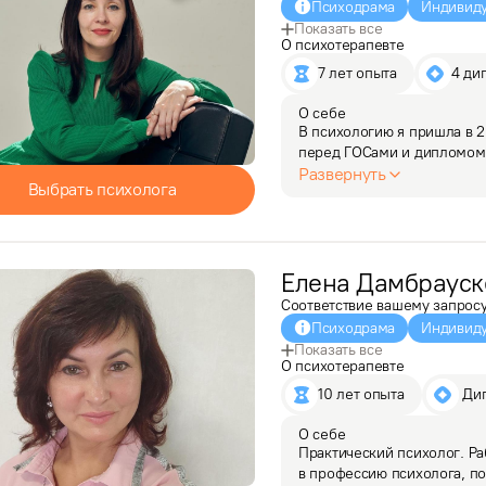
Психодрама
Индивиду
Показать все
О психотерапевте
7 лет опыта
4 ди
О себе
В психологию я пришла в 20
перед ГОСами и дипломом у
отвлекли дела семейные. Н
Развернуть
Выбрать психолога
непременно…
Елена
Дамбрауск
Соответствие вашему запрос
Психодрама
Индивиду
Показать все
О психотерапевте
10 лет опыта
 Ди
О себе
Практический психолог. Ра
в профессию психолога, пот