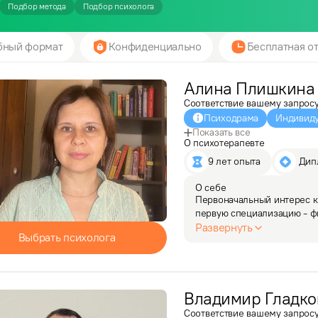
Подбор метода
Подбор психолога
бный формат
Конфиденциально
Бесплатная от
Алина
Плишкина
Соответствие вашему запрос
Психодрама
Индивиду
Показать все
О психотерапевте
9 лет опыта
 Ди
О себе
Первоначальный интерес к 
первую специализацию - фи
и преподаватель, видя мой
Развернуть
Выбрать психолога
отношений.…
Владимир
Гладко
Соответствие вашему запрос