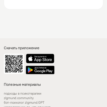
Скачать приложение
Полезные материалы
подходы в психотерапии
zigmund.community
бот-психолог zigmund.GPT