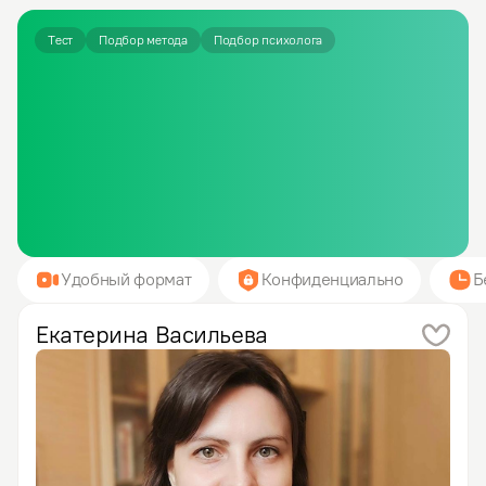
Тест
Подбор метода
Подбор психолога
Удобный формат
Конфиденциально
Б
Екатерина
Васильева