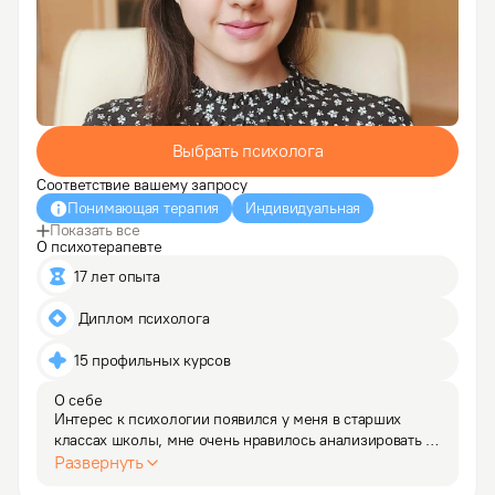
Выбрать психолога
Соответствие вашему запросу
Понимающая терапия
Индивидуальная
Показать все
О психотерапевте
17 лет опыта
 Диплом психолога
15 профильных курсов
О себе
Интерес к психологии появился у меня в старших 
классах школы, мне очень нравилось анализировать 
сложные литературные произведения на предмет 
Развернуть
характеров героев, логичности их жизненного пути 