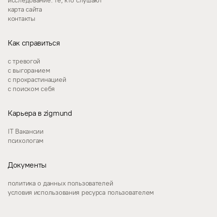
исследование: те, кто слушают
карта сайта
контакты
Как справиться
с тревогой
с выгоранием
с прокрастинацией
с поиском себя
Карьера в zigmund
IT Вакансии
психологам
Документы
политика о данных пользователей
условия использования ресурса пользователем