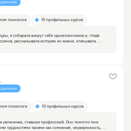
дуальная
плом психолога
10 профильных курсов
туры, я собирала вокруг себя одноклассников и, глядя 
ссиков, рассказывала историю их жизни, описывала 
 будущем, это увлечение переросло в любимую профессию. 
у
дуальная
плом психолога
10 профильных курсов
и увлечение, ставшее профессией. Оно помогло мне 
ыми трудностями такими как сомнения, неуверенность, 