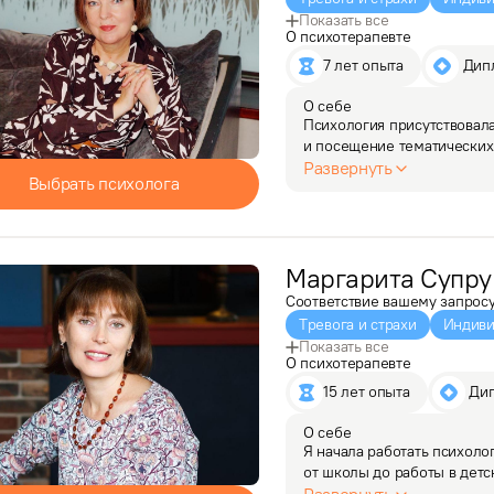
Показать все
О психотерапевте
7 лет опыта
 Дип
О себе
Психология присутствовала
и посещение тематических
я узнала из личного опыта 
Развернуть
Выбрать психолога
настолько…
Маргарита
Супру
Соответствие вашему запрос
Тревога и страхи
Индиви
Показать все
О психотерапевте
15 лет опыта
 Ди
О себе
Я начала работать психолог
от школы до работы в детс
я сосредоточилась на част