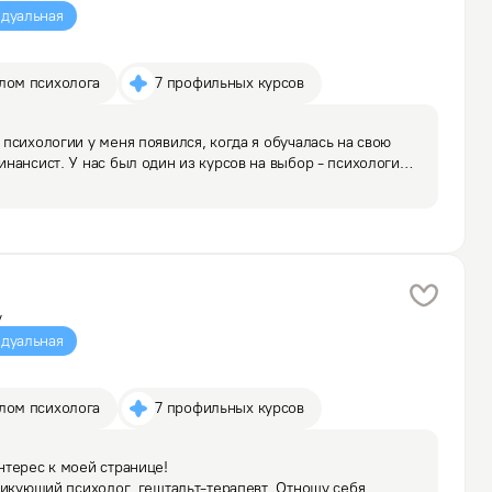
дуальная
плом психолога
7 профильных курсов
психологии у меня появился, когда я обучалась на свою 
нансист. У нас был один из курсов на выбор - психология, 
 интерес, дал мне несколько книг по психологии 
у
дуальная
плом психолога
7 профильных курсов
терес к моей странице!

тикующий психолог, гештальт-терапевт. Отношу себя 