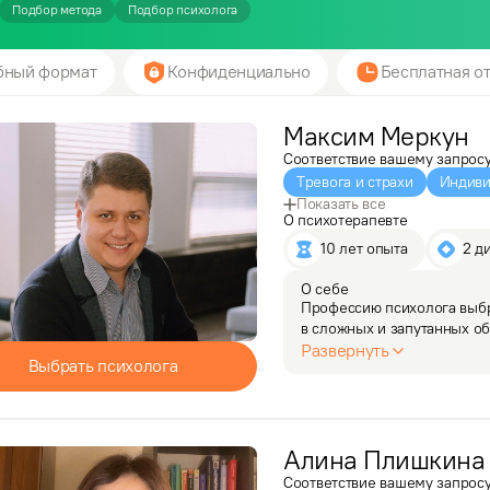
Подбор метода
Подбор психолога
бный формат
Конфиденциально
Бесплатная от
Максим
Меркун
Соответствие вашему запрос
Тревога и страхи
Индиви
Показать все
О психотерапевте
10 лет опыта
2 д
О себе
Профессию психолога выбр
в сложных и запутанных об
применение своих способно
Развернуть
Выбрать психолога
профессиональной деятел
Алина
Плишкина
Соответствие вашему запрос