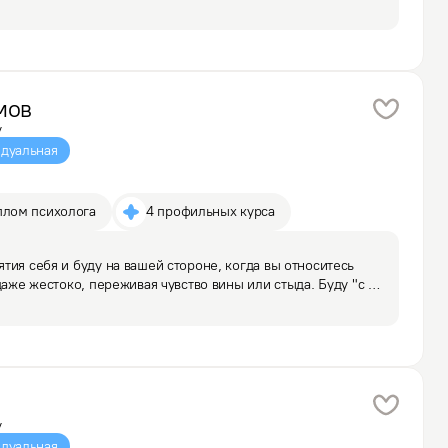
 людей со схожими интересами и ценностями, выход 
мов
у
дуальная
плом психолога
4 профильных курса
тия себя и буду на вашей стороне, когда вы относитесь 
даже жестоко, переживая чувство вины или стыда. Буду "с 
онально подавляют.

оотношениях в паре…
у
дуальная