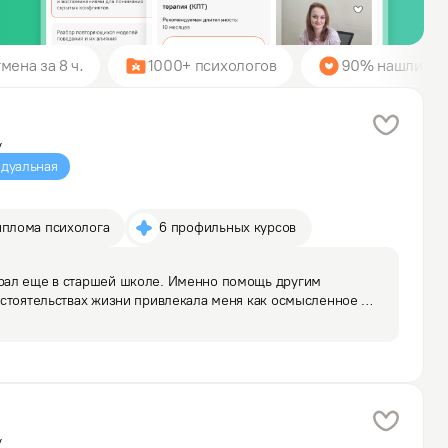
мена за 8 ч.
1000+ психологов
90% нашли пси
у
дуальная
иплома психолога
6 профильных курсов
ал еще в старшей школе. Именно помощь другим 
стоятельствах жизни привлекала меня как осмысленное 
стей, а также дополнительная ценность 
ьности на многие…
у