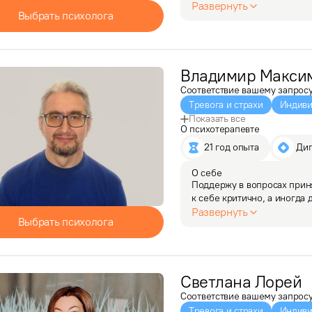
поиск единомышленников и
Развернуть
Выбрать психолога
из тупика и сложных…
Владимир
Макси
Соответствие вашему запрос
Тревога и страхи
Индиви
Показать все
О психотерапевте
21 год опыта
 Ди
О себе
Поддержу в вопросах приня
к себе критично, а иногда 
вами", когда другие эмоци
Развернуть
Выбрать психолога
   Окажу помощь во взаим
Светлана
Лорей
Соответствие вашему запрос
Тревога и страхи
Индиви