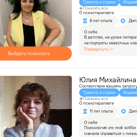
Тревога и страхи
Индиви
Показать все
О психотерапевте
8 лет опыта
 Ди
О себе
В детстве, на уроке литера
на портреты известных кла
характер и  настроение. В
Развернуть
Выбрать психолога
Сейчас, я уже…
Юлия
Михайлина
Соответствие вашему запрос
Тревога и страхи
Индиви
Показать все
О психотерапевте
11 лет опыта
 Ди
О себе
Психология это моё хобби 
сначала справиться с личн