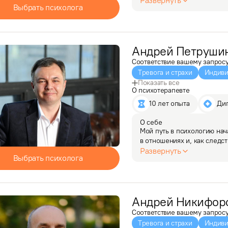
Развернуть
Выбрать психолога
ребенок,…
Андрей
Петруши
Соответствие вашему запрос
Тревога и страхи
Индиви
Показать все
О психотерапевте
10 лет опыта
 Ди
О себе
Мой путь в психологию нач
в отношениях и, как следст
И, конечно, я как и вы, ре
Развернуть
Выбрать психолога
не все из них могут мне по
Мне пришлось…
Андрей
Никифор
Соответствие вашему запрос
Тревога и страхи
Индиви