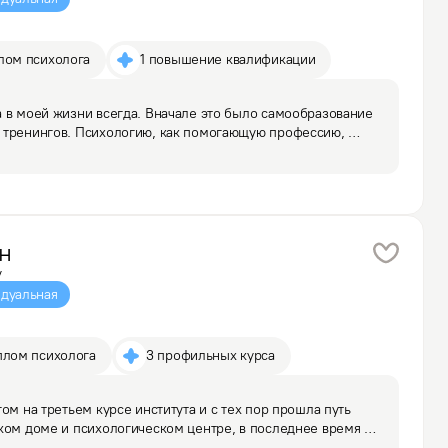
лом психолога
1 повышение квалификации
 в моей жизни всегда. Вначале это было самообразование 
 тренингов. Психологию, как помогающую профессию, 
терапии. Работа моего первого психолога оказалась 
н
у
дуальная
плом психолога
3 профильных курса
ом на третьем курсе института и с тех пор прошла путь 
ком доме и психологическом центре, в последнее время 
ной практике. В процессе становления психологом рос мой 