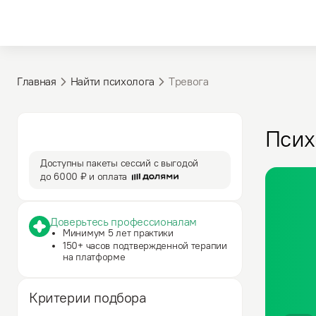
Главная
Найти психолога
Тревога
3 590 ₽
50 мин
Псих
за сессию
сессия
Доступны пакеты сессий с выгодой
до
6000 ₽
и оплата
Доверьтесь профессионалам
Минимум 5 лет практики
150+ часов подтвержденной терапии
на платформе
Критерии подбора