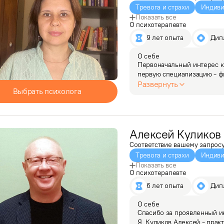
Тревога и страхи
Индиви
Показать все
О психотерапевте
9 лет опыта
 Ди
О себе
Первоначальный интерес к 
первую специализацию - фи
и преподаватель, видя мой
Развернуть
Выбрать психолога
отношений.…
Алексей
Куликов
Соответствие вашему запрос
Тревога и страхи
Индиви
Показать все
О психотерапевте
6 лет опыта
 Ди
О себе
Спасибо за проявленный ин
Я, Куликов Алексей - прак