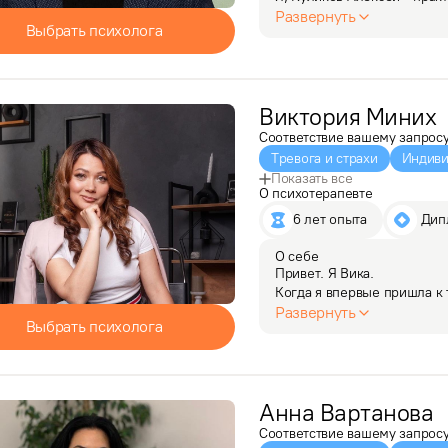
к психологам "до мозга ко
Развернуть
Выбрать психолога
психотерапию. С 2020 год
Виктория
Миних
Соответствие вашему запрос
Тревога и страхи
Индиви
Показать все
О психотерапевте
6 лет опыта
 Ди
О себе
Привет. Я Вика.

Когда я впервые пришла к т
– камень, в голове – туман
Развернуть
Выбрать психолога
"сильной женщины", а вну
Анна
Вартанова
Соответствие вашему запрос