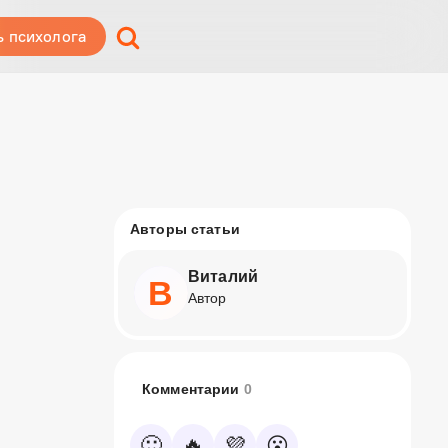
ь психолога
Авторы статьи
Виталий
В
Автор
Комментарии
0
🙂
🔥
💜
😮