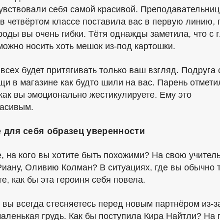
чувствовали себя самой красивой. Преподавательниц
 в четвёртом классе поставила вас в первую линию, 
роды вы очень гибки. Тётя однажды заметила, что с 
 можно носить хоть мешок
из-под
картошки.
всех будет притягивать только ваш взгляд. Подруга 
щи в магазине как будто шили на вас. Парень отмети
 как вы эмоционально жестикулируете. Ему это
расивым.
 для себя образец уверенности
, на кого вы хотите быть похожими? На свою учител
Риану, Оливию Колман? В ситуациях, где вы обычно 
е, как бы эта героиня себя повела.
 вы всегда стесняетесь перед новым партнёром
из-з
маленькая грудь. Как бы поступила Кира Найтли? На 