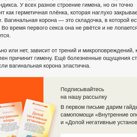
ндикса. У всех разное строение гимена, но он точно
т как герметичная плёнка, которая наглухо закрыва
. Вагинальная корона — это складочка, в которой ес
 Во время первого секса она не рвётся и не лопается
ется.
но или нет, зависит от трений и микроповреждений,
лен причинит гимену. Ещё болезненные ощущения с
сли вагинальная корона эластична.
Подписывайтесь
на нашу рассылку
В первом письме дарим гайд
самопомощи «Внутренние оп
и «Долой негативные устано