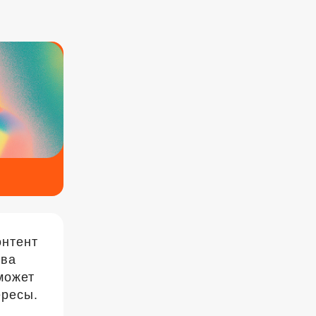
онтент
два
может
ересы.