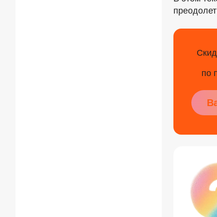
преодолет
Скид
по 
В