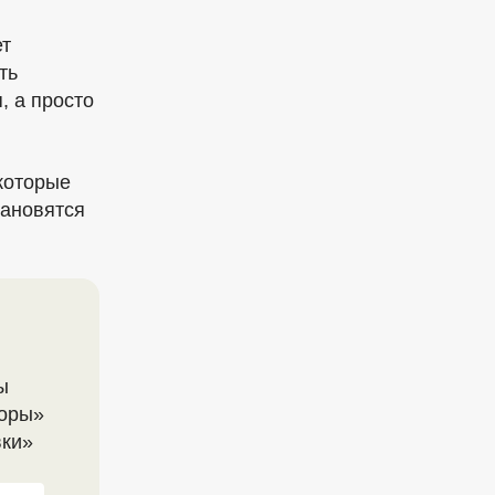
ет
ть
, а просто
 которые
тановятся
ы
оры»
вки»