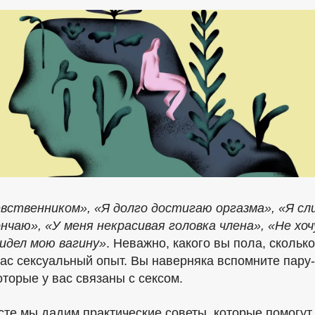
евственником», «Я долго достигаю оргазма», «Я с
нчаю», «У меня некрасивая головка члена», «Не хоч
идел мою вагину»
. Неважно, какого вы пола, скольк
вас сексуальный опыт. Вы наверняка вспомните пару
оторые у вас связаны с сексом.
ксте мы дадим практические советы, которые помогут