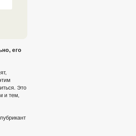
но, его
ят,
этим
иться. Это
м и тем,
 лубрикант