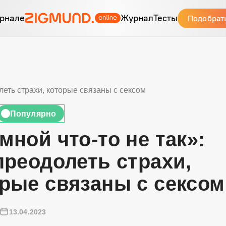
рнале
Журнал
Тесты
Подобрат
леть страхи, которые связаны с сексом
Популярно
🔥
 мной
что-то
не так»:
преодолеть страхи,
рые связаны с сексом
13.04.2023