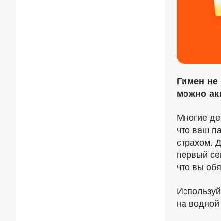
Гимен не
можно ак
Многие дев
что ваш па
страхом. 
первый сек
что вы об
Используй
на водной