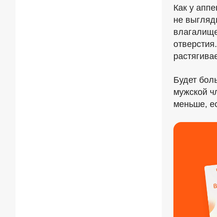
Как у аппе
не выгляди
влагалище
отверстия.
растягива
Будет боль
мужской ч
меньше, е