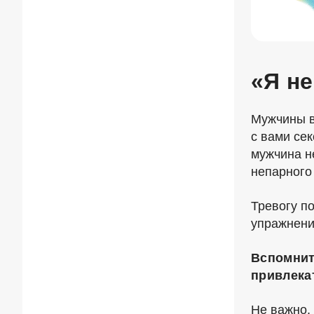
«Я н
Мужчины в
с вами се
мужчина н
непарного
Тревогу п
упражнени
Вспомнит
привлека
Не важно,