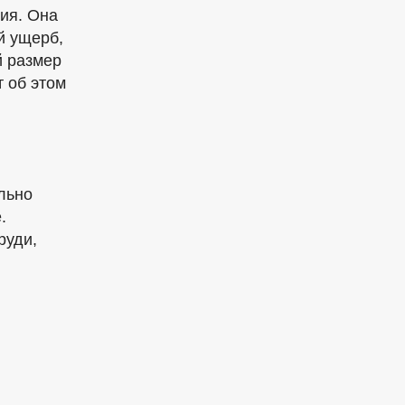
ия. Она
й ущерб,
й размер
т об этом
ильно
.
руди,