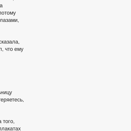
а
потому
глазами,
сказала,
л, что ему
ьницу
теряетесь,
а
того,
плакатах