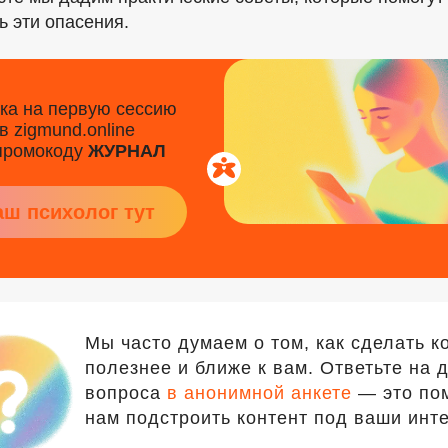
ь эти опасения.
ка на первую сессию
в zigmund.online
промокоду
ЖУРНАЛ
аш психолог тут
Мы часто думаем о том, как сделать к
полезнее и ближе к вам. Ответьте на 
вопроса
в анонимной анкете
— это по
нам подстроить контент под ваши инт