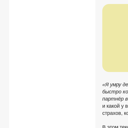
«Я умру д
быстро ко
партнёр в
и какой у 
страхов, к
В этом те