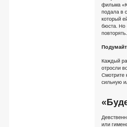
фильма «К
подала в 
который ей
бюста. Но 
повторять
Подумайт
Каждый раз
отросли во
Смотрите н
сильную ил
«Буд
Девственн
или гимено