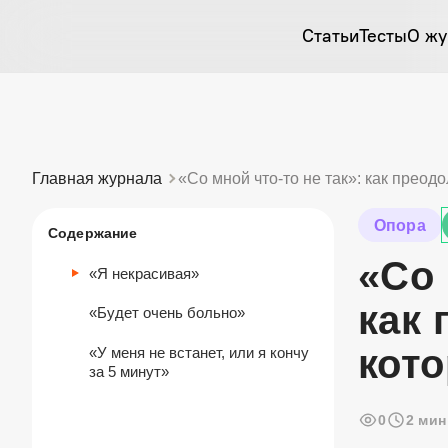
Статьи
Тесты
О жу
Главная журнала
«Со мной
что-то
не так»: как преодо
Опора
Содержание
«Со
«Я некрасивая»
как 
«Будет очень больно»
кото
«У меня не встанет, или я кончу
за 5 минут»
0
2 мин