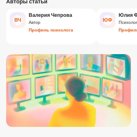
Авторы статьи
Валерия Чепрова
Юлия Ф
ВЧ
ЮФ
Автор
Психолог
Профиль психолога
Профиль