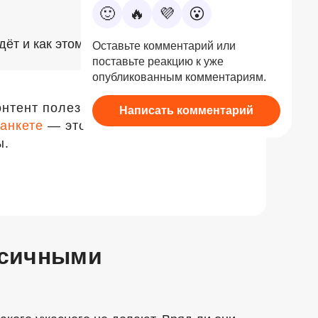
🙂
🔥
💜
😮
ёт и как этому противостоять.
Оставьте комментарий или
поставьте реакцию к уже
опубликованным комментариям.
онтент полезнее и ближе к вам.
Написать комментарий
анкете
— это поможет нам
ы.
ксичными