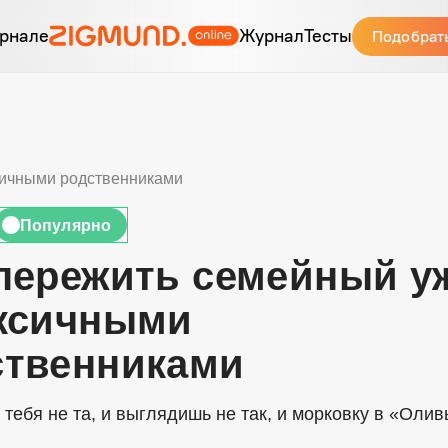
рнале
Журнал
Тесты
Подобрат
сичными родственниками
Популярно
🔥
 пережить семейный у
оксичными
ственниками
 тебя не та, и выглядишь не так, и морковку в «Олив