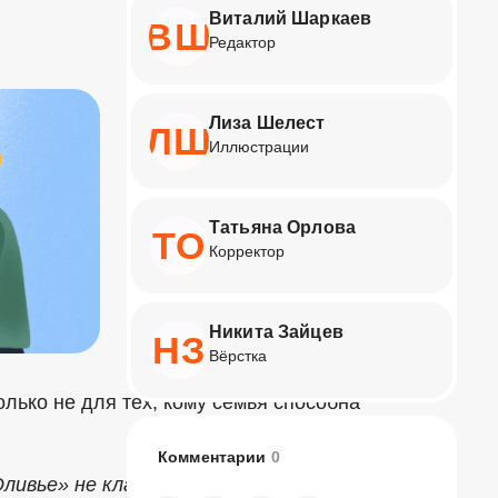
Виталий Шаркаев
ВШ
Редактор
Лиза Шелест
ЛШ
Иллюстрации
Татьяна Орлова
ТО
Корректор
Никита Зайцев
НЗ
Вёрстка
олько не для тех, кому семья способна
Комментарии
0
«Оливье» не кладёшь, и вообще мечтаешь