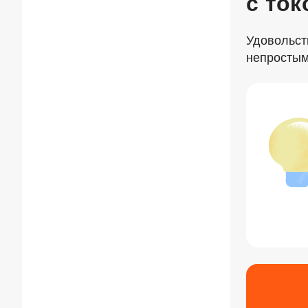
с то
Удовольст
непросты