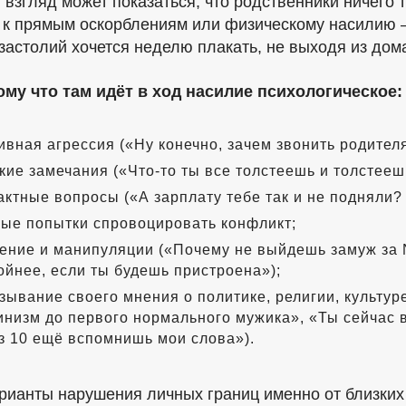
взгляд может показаться, что родственники ничего 
 к прямым оскорблениям или физическому насилию —
застолий хочется неделю плакать, не выходя из дом
ому что там идёт в ход насилие психологическое:
ивная агрессия («Ну конечно, зачем звонить родител
кие замечания («
Что-то
ты все толстеешь и толстеешь
актные вопросы («А зарплату тебе так и не подняли?
ые попытки спровоцировать конфликт;
ение и манипуляции («Почему не выйдешь замуж за 
ойнее, если ты будешь пристроена»);
зывание своего мнения о политике, религии, культур
низм до первого нормального мужика», «Ты сейчас в 
з 10 ещё вспомнишь мои слова»).
арианты нарушения личных границ именно от близких