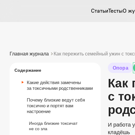
Статьи
Тесты
О жу
Главная журнала
Как пережить семейный ужин с ток
Опора
Содержание
Как
Какие действия замечены
за токсичными родственниками
с т
Почему близкие ведут себя
токсично и портят вам
род
настроение
Иногда близкие токсичат
И работа у
не со зла
кладёшь