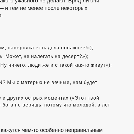
такого ужасного не делают. Вряд ли они
 и тем не менее после некоторых
а.
ям, наверняка есть дела поважнее!»);
. Может, не налегать на десерт?»);
 Ну ничего, люди же и с такой
как-то
живут»);
N? Мы с матерью не вечные, нам будет
е и других острых моментах («Этот твой
бога не веришь, потому что молодой, а лет
 кажутся
чем-то
особенно неправильным