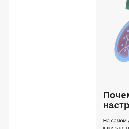
Почем
наст
На самом 
какие-то
, 