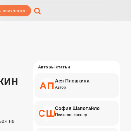
ь психолога
Авторы статьи
жин
Ася Плошкина
АП
Автор
София Шапотайло
СШ
Психолог-эксперт
ье» не