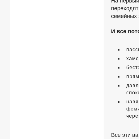
На первый 
переходят
семейных 
И все пот
пасс
хамс
бест
прям
давл
спок
навя
феми
чере
Все эти в