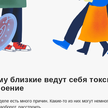
у близкие ведут себя токс
роение
деле есть много причин.
Какие-то
из них могут немно
наоборот, расстроить.