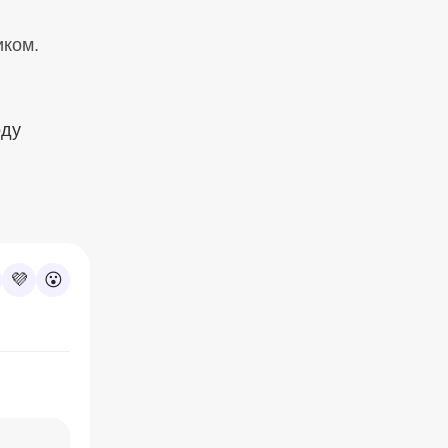
иком.
оду
💜
😮