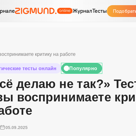
рнале
Журнал
Тесты
Подобрат
 воспринимаете критику на работе
гические тесты онлайн
Популярно
🔥
сё делаю не так?» Тес
вы воспринимаете кри
аботе
05.09.2025