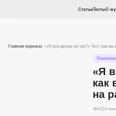
Статьи
Тесты
О жу
Главная журнала
«Я всё делаю не так?» Тест: как вы
Психоло
«Я в
как 
на р
0
1 мин