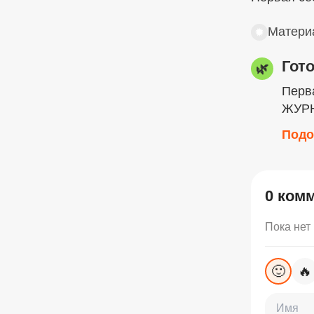
Материа
✹
Гот
🌿
Перв
ЖУР
Подо
0 ком
Пока нет
🙂
🔥