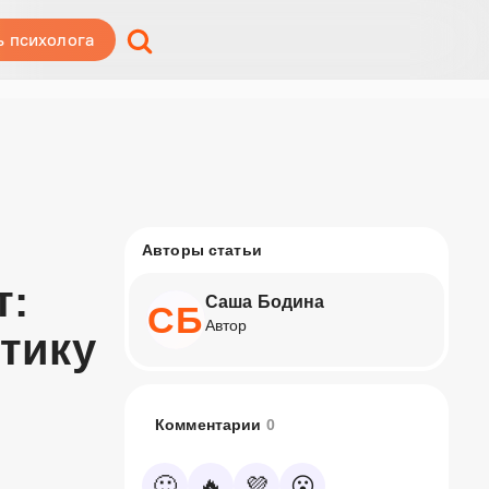
ь психолога
Авторы статьи
т:
Саша Бодина
СБ
Автор
тику
Комментарии
0
🙂
🔥
💜
😮