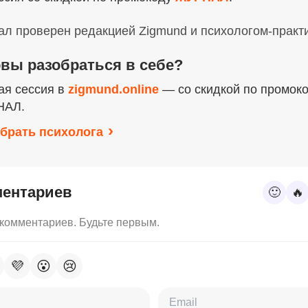
л проверен редакцией Zigmund и психологом-практ
овы разобраться в себе?
ая сессия в
zigmund.online
— со скидкой по промок
НАЛ.
брать психолога
ментариев
🙂
🔥
 комментариев. Будьте первым.
💜
😮
😢