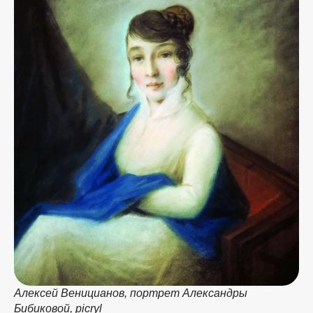
Алексей Веницианов, портрет Александры
Бибиковой, picryl