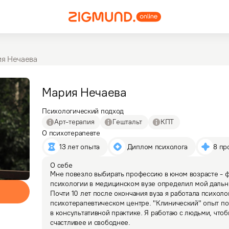
я Нечаева
Мария
Нечаева
Психологический подход
Арт-терапия
Гештальт
КПТ
О психотерапевте
13 лет опыта
 Диплом психолога
8 пр
О себе
Мне повезло выбирать профессию в юном возрасте - ф
психологии в медицинском вузе определил мой дальн
Почти 10 лет после окончания вуза я работала психоло
психотерапевтическом центре. "Клинический" опыт по
в консультативной практике. Я работаю с людьми, чтоб
счастливее и свободнее.