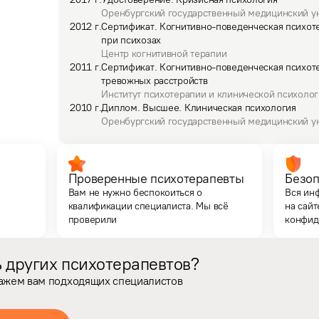
Оренбургский государственный медицинский у
2012
г.
Сертификат
.
Когнитивно-поведенческая психоте
при психозах
Центр когнитивной терапии
2011
г.
Сертификат
.
Когнитивно-поведенческая психот
тревожных расстройств
Институт психотерапии и клинической психоло
2010
г.
Диплом
.
Высшее.
Клиническая психология
Оренбургский государственный медицинский у
Проверенные психотерапевты
Безоп
Вам не нужно беспокоиться о
Вся ин
квалификации специалиста. Мы всё
на сайт
проверили
конфид
 других психотерапевтов?
кажем вам подходящих специалистов