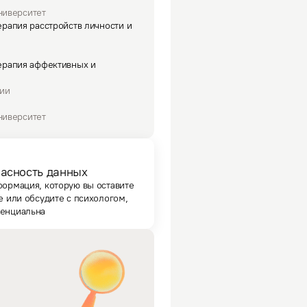
ниверситет
рапия расстройств личности и
ерапия аффективных и
гии
ниверситет
асность данных
формация, которую вы оставите
е или обсудите с психологом,
енциальна