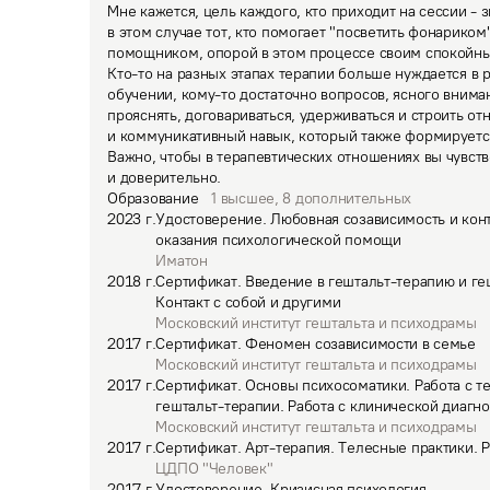
Мне кажется, цель каждого, кто приходит на сессии - з
в этом случае тот, кто помогает "посветить фонариком"
помощником, опорой в этом процессе своим спокойны
Кто-то на разных этапах терапии больше нуждается в 
обучении, кому-то достаточно вопросов, ясного внима
прояснять, договариваться, удерживаться и строить о
и коммуникативный навык, который также формируется
Важно, чтобы в терапевтических отношениях вы чувств
и доверительно.
Образование
1
высшее
,
8
дополнительных
2023
г.
Удостоверение
.
Любовная созависимость и конт
оказания психологической помощи
Иматон
2018
г.
Сертификат
.
Введение в гештальт-терапию и ге
Контакт с собой и другими
Московский институт гештальта и психодрамы
2017
г.
Сертификат
.
Феномен созависимости в семье
Московский институт гештальта и психодрамы
2017
г.
Сертификат
.
Основы психосоматики. Работа с 
гештальт-терапии. Работа с клинической диагн
Московский институт гештальта и психодрамы
2017
г.
Сертификат
.
Арт-терапия. Телесные практики. Р
ЦДПО "Человек"
2017
г.
Удостоверение
.
Кризисная психология