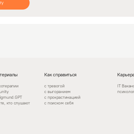
ту
териалы
Как справиться
Карьера
хотерапии
с тревогой
IT Вакан
nity
с выгоранием
психоло
zigmund.GPT
с прокрастинацией
те, кто слушают
с поиском себя