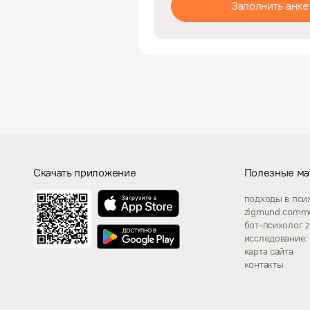
Заполнить анке
Скачать приложение
Полезные ма
подходы в пси
zigmund.commu
бот-психолог 
исследование: 
карта сайта
контакты