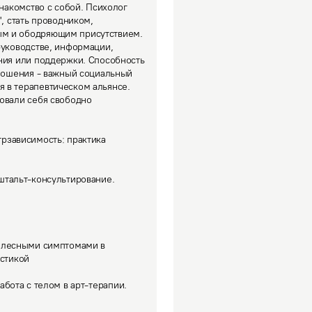
накомство с собой. Психолог 
, стать проводником, 
м и ободряющим присутствием. 
руководстве, информации, 
ния или поддержки. Способность 
тношения - важный социальный 
 в терапевтическом альянсе. 
овали себя свободно 
рзависимость: практика
штальт-консультирование.
телесными симптомами в
остикой
абота с телом в арт-терапии.