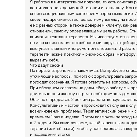
Я работаю в интегративном подходе, то есть сочетаю р
когнитивно-поведенческой терапии и гештальту. Когни
своим эмоциональным состоянием через мышление. А 
своей недирективностью, целостному взгляду на проб
ее с разных сторон, а также доверием клиенту, как ра
отношений, самому определяющему цель работы. Отнош
внимания гештальт-терапевта. Мы исследуем отношени
но и со своим телом, потребностями, окружающей сред
выступает главным инструментом в терапии. В работе 
терапевтические практики - рисунок, образ, метафору,
выразить себя.
Что дадут сессии
На первой встрече мы знакомимся. Вы пробуете описат
уточняющие вопросы, помогаю сформулировать запрос.
приходят осознания. Я готова ответить на вопросы, об
При обоюдном согласии на дальнейшую работу мы прояс
длительность и частоту встреч, необходимость домашни
Обычно я предлагаю 2 режима работы: консультативны
Консультативный - встречи происходят от случая к слу
возникновении проблемы. Терапевтический режим - с
временем 1 раз в неделю. Потом возможен переход на
в 2 недели. Вы сами решаете, какой вариант вам подхо
терапии (или её части), чтобы у нас состоялась завер
и подведения итогов.