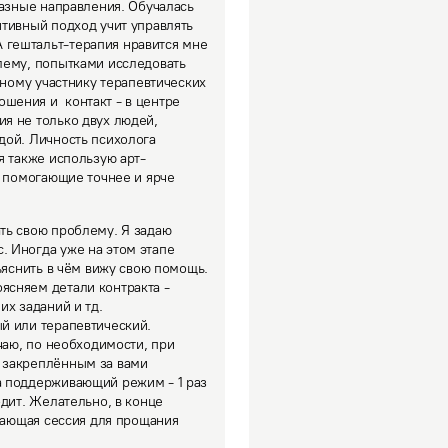
азные направления. Обучалась 
тивный подход учит управлять 
гештальт-терапия нравится мне 
лему, попытками исследовать 
вному участнику терапевтических 
ения и  контакт - в центре 
я не только двух людей, 
ой. Личность психолога 
я также использую арт-
 помогающие точнее и ярче 
ь свою проблему. Я задаю 
 Иногда уже на этом этапе 
ъяснить в чём вижу свою помощь. 
няем детали контракта -  
х заданий и тд.

й или терапевтический. 
чаю, по необходимости, при 
 закреплённым за вами 
 поддерживающий режим - 1 раз 
дит. Желательно, в конце 
шающая сессия для прощания 