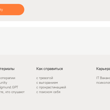
ту
териалы
Как справиться
Карьера
хотерапии
с тревогой
IT Вакан
nity
с выгоранием
психоло
zigmund.GPT
с прокрастинацией
те, кто слушают
с поиском себя