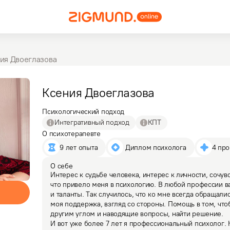
ия Двоеглазова
Ксения
Двоеглазова
Психологический подход
Интегративный подход
КПТ
О психотерапевте
9 лет опыта
 Диплом психолога
4 пр
О себе
Интерес к судьбе человека, интерес к личности, сочув
что привело меня в психологию. В любой профессии в
и таланты. Так случилось, что ко мне всегда обращали
моя поддержка, взгляд со стороны. Помощь в том, что
другим углом и наводящие вопросы, найти решение.

И вот уже более 7 лет я профессиональный психолог. Н