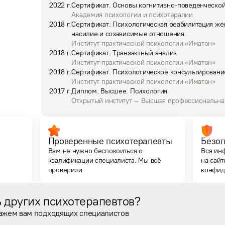
2022
г.
Сертификат
.
Основы когнитивно-поведенческой
Академия психологии и психотерапии
2018
г.
Сертификат
.
Психологическая реабилитация ж
насилие и созависимые отношения.
Институт практической психологии «Иматон»
2018
г.
Сертификат
.
Транзактный анализ
Институт практической психологии «Иматон»
2018
г.
Сертификат
.
Психологическое консультировани
Институт практической психологии «Иматон»
2017
г.
Диплом
.
Высшее.
Психология
Открытый институт – Высшая профессиональна
Проверенные психотерапевты
Безоп
Вам не нужно беспокоиться о
Вся ин
квалификации специалиста. Мы всё
на сайт
проверили
конфид
 других психотерапевтов?
кажем вам подходящих специалистов