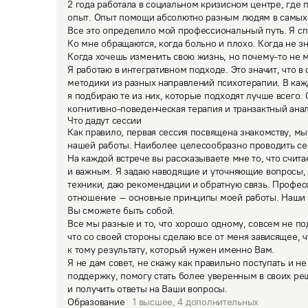
2 года работала в социальном кризисном центре, где 
опыт. Опыт помощи абсолютно разным людям в самых 
Все это определило мой профессиональный путь. Я сп
Ко мне обращаются, когда больно и плохо. Когда не зн
Когда хочешь изменить свою жизнь, но почему-то не 
Я работаю в интегративном подходе. Это значит, что в 
методики из разных направлений психотерапии. В каж
я подбираю те из них, которые подходят лучше всего. 
когнитивно-поведенческая терапия и транзактный анал
Что дадут сессии
Как правило, первая сессия посвящена знакомству, мы
нашей работы. Наиболее целесообразно проводить сес
На каждой встрече вы рассказываете мне то, что счита
и важным. Я задаю наводящие и уточняющие вопросы,
техники, даю рекомендации и обратную связь. Профес
отношение – основные принципы моей работы. Наши вс
Вы сможете быть собой.
Все мы разные и то, что хорошо одному, совсем не под
что со своей стороны сделаю все от меня зависящее, 
к тому результату, который нужен именно Вам.

Я не дам совет, не скажу как правильно поступать и не
поддержку, помогу стать более уверенным в своих ре
и получить ответы на Ваши вопросы.
Образование
1
высшее
,
4
дополнительных