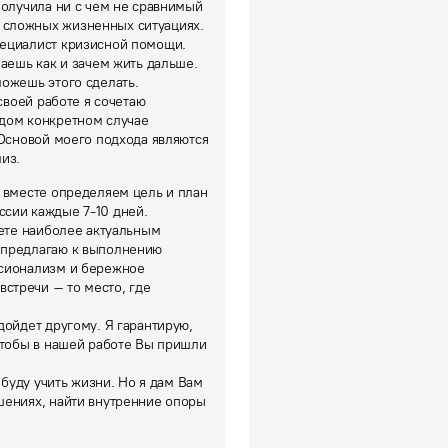
получила ни с чем не сравнимый 
сложных жизненных ситуациях.

ециалист кризисной помощи. 
аешь как и зачем жить дальше. 
можешь этого сделать.
своей работе я сочетаю 
дом конкретном случае 
Основой моего подхода являются 
из.
 вместе определяем цель и план 
сии каждые 7-10 дней. 
ете наиболее актуальным 
 предлагаю к выполнению 
сионализм и бережное 
тречи – то место, где 
ойдет другому. Я гарантирую, 
чтобы в нашей работе Вы пришли 
 буду учить жизни. Но я дам Вам 
шениях, найти внутренние опоры 