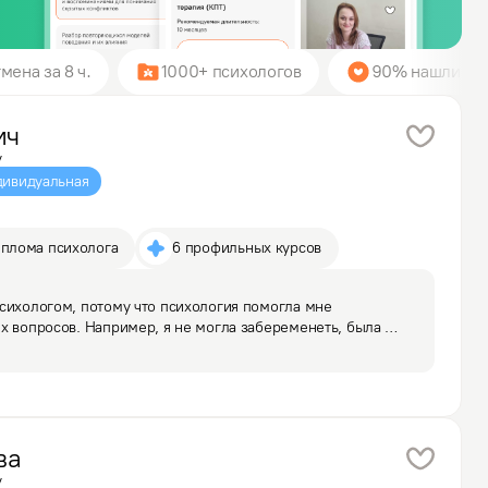
мена за 8 ч.
1000+ психологов
90% нашли пси
ич
у
ивидуальная
иплома психолога
6 профильных курсов
сихологом, потому что психология помогла мне 
х вопросов. Например, я не могла забеременеть, была 
шения с близкими, проблемы с лишним весом, переедание, 
ва
у