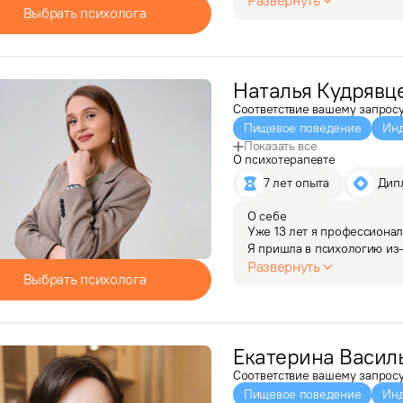
Развернуть
Выбрать психолога
бы комфортно. Мое профе
Наталья
Кудрявц
Соответствие вашему запрос
Пищевое поведение
Инд
Показать все
О психотерапевте
7 лет опыта
 Дип
О себе
Уже 13 лет я профессиональ
Я пришла в психологию из-
к профессии. 

Развернуть
Выбрать психолога
За годы практики я нарабо
Сейчас…
Екатерина
Васил
Соответствие вашему запрос
Пищевое поведение
Инд