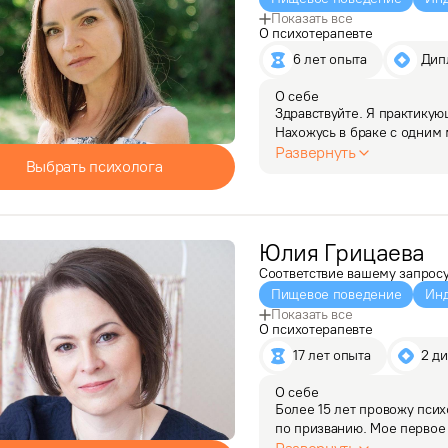
Показать все
О психотерапевте
6 лет опыта
 Ди
О себе
Здравствуйте. Я практикую
Нахожусь в браке с одним 
не понаслышке знаю о криз
Развернуть
Выбрать психолога
с количеством…
Юлия
Грицаева
Соответствие вашему запрос
Пищевое поведение
Инд
Показать все
О психотерапевте
17 лет опыта
2 д
О себе
Более 15 лет провожу псих
по призванию. Мое первое
удовлетворения, и я решил