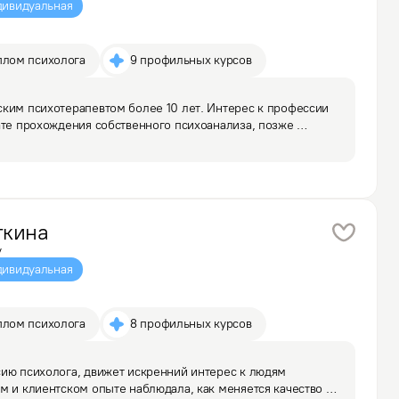
ивидуальная
плом психолога
9 профильных курсов
ким психотерапевтом более 10 лет. Интерес к профессии 
ате прохождения собственного психоанализа, позже 
боты в долговременной перспективе и возможность 
ткина
у
ивидуальная
плом психолога
8 профильных курсов
ию психолога, движет искренний интерес к людям 
м и клиентском опыте наблюдала, как меняется качество 