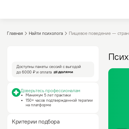
Главная
Найти психолога
Пищевое поведение — cтран
3 590 ₽
50 мин
Псих
за сессию
сессия
Доступны пакеты сессий с выгодой
до
6000 ₽
и оплата
Доверьтесь профессионалам
Минимум 5 лет практики
150+ часов подтвержденной терапии
на платформе
Критерии подбора