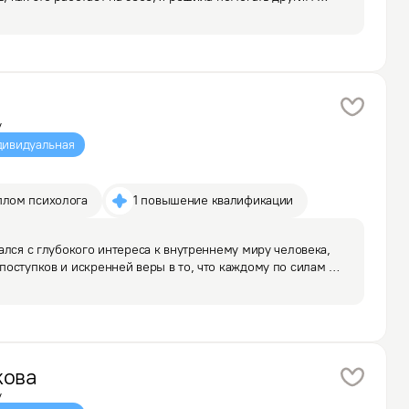
нсформации и сложности.

чей линии Красного…
у
ивидуальная
плом психолога
1 повышение квалификации
ался с глубокого интереса к внутреннему миру человека, 
оступков и искренней веры в то, что каждому по силам 


а многим клиентам справиться с…
ова
у