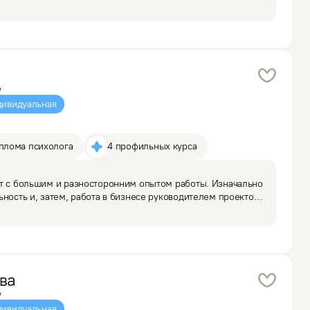
сие. Даже при переживании травм и насилия, ощущении 
у
ивидуальная
плома психолога
4 профильных курса
т с большим и разносторонним опытом работы. Изначально 
ность и, затем, работа в бизнесе руководителем проектов - 
 бизнес-подходов и стратегий. Работая врачом увидела 
ва
у
ивидуальная