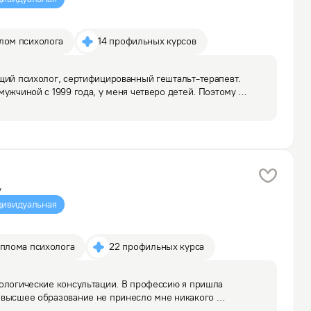
плом психолога
14 профильных курсов
щий психолог, сертифицированный гештальт-терапевт. 
мужчиной с 1999 года, у меня четверо детей. Поэтому 
исах семейной жизни, возрастных кризисах, связанных 
у
ивидуальная
иплома психолога
22 профильных курса
ологические консультации. В профессию я пришла 
 высшее образование не принесло мне никакого 
а освоить профессию, в которой чувствовала себя 