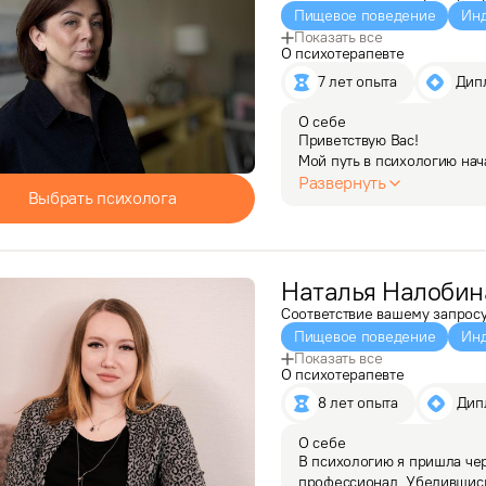
Пищевое поведение
Инд
Показать все
О психотерапевте
7 лет опыта
 Дип
О себе
Приветствую Вас!

Мой путь в психологию нач
назад я сама оказалась в 
Развернуть
Выбрать психолога
я поняла, что нет ничего 
Наталья
Налобин
Соответствие вашему запрос
Пищевое поведение
Инд
Показать все
О психотерапевте
8 лет опыта
 Ди
О себе
В психологию я пришла чере
профессионал. Убедившись,