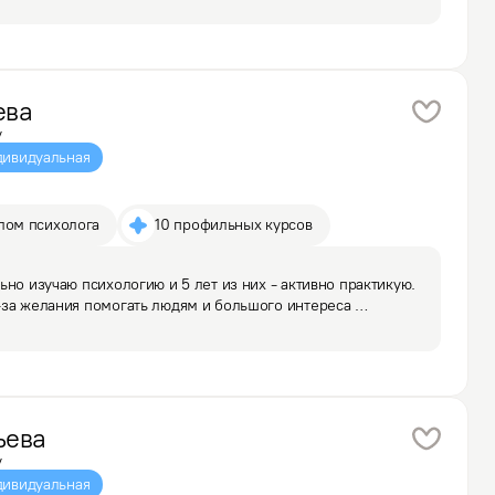
ссиональное…
ева
у
ивидуальная
лом психолога
10 профильных курсов
но изучаю психологию и 5 лет из них - активно практикую. 
за желания помогать людям и большого интереса 
тала опыт с самыми разными темами и запросами.

ьева
у
ивидуальная