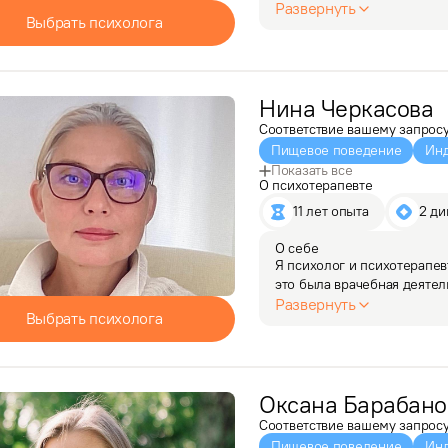
жизни и душевное равнове
Развернуть
Выбрать психолога
ненужности и чувстве…
Нина
Черкасова
Соответствие вашему запрос
Пищевое поведение
Инд
Показать все
О психотерапевте
11 лет опыта
2 ди
О себе
Я психолог и психотерапев
это была врачебная деятель
с освоением и реализацией
Развернуть
Выбрать психолога
как…
Оксана
Барабано
Соответствие вашему запрос
Пищевое поведение
Инд