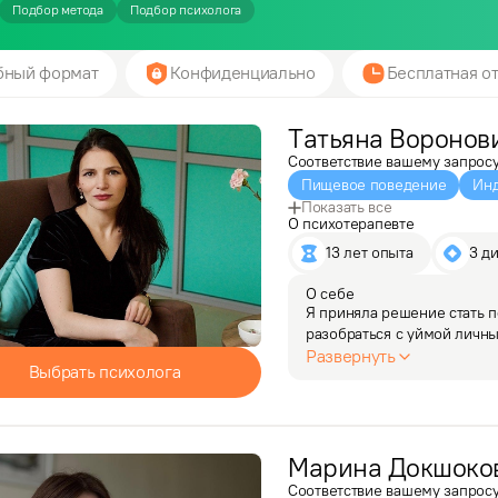
Подбор метода
Подбор психолога
бный формат
Конфиденциально
Бесплатная от
Татьяна
Воронов
Соответствие вашему запрос
Пищевое поведение
Инд
Показать все
О психотерапевте
13 лет опыта
3 д
О себе
Я приняла решение стать п
разобраться с уймой личны
фобия, плохие взаимоотно
Развернуть
Выбрать психолога
психосоматика и…
Марина
Докшоко
Соответствие вашему запрос