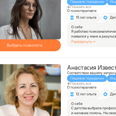
Пищевое поведение
Инд
Показать все
О психотерапевте
15 лет опыта
 Ди
О себе
Я работаю психоаналитичес
появился у меня в результ
впечатлили результаты ра
Развернуть
Выбрать психолога
постоянно учиться и…
Анастасия
Извес
Соответствие вашему запрос
Пищевое поведение
Инд
Показать все
О психотерапевте
12 лет опыта
 Ди
О себе
С детства выбрала професс
и желание помочь. На свое