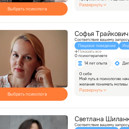
проживать внутренние тра
Развернуть
Выбрать психолога
Имею опыт работы на горя
Софья
Трайкович
Соответствие вашему запрос
Пищевое поведение
Инд
Показать все
О психотерапевте
14 лет опыта
 Ди
О себе
Мой путь в психологию нач
желания понимать мотивы п
стать автором своей жизни. 
Развернуть
Выбрать психолога
За время практики помогл
Светлана
Шиланк
Соответствие вашему запрос