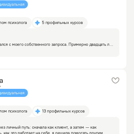
ивидуальная
лом психолога
5 профильных курсов
ался с моего собственного запроса. Примерно двадцать лет 
тупике отношений и обратилась за помощью. Именно тогда 
более захватывающего чем человек, и это…
а
у
ивидуальная
плом психолога
13 профильных курсов
з личный путь: сначала как клиент, а затем — как 
 как это работает на себе, я решила помогать другим 