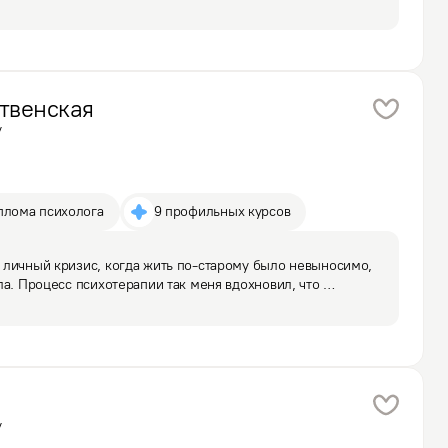
 что ко мне всегда обращались люди, которым нужна была 
твенская
у
плома психолога
9 профильных курсов
личный кризис, когда жить по-старому было невыносимо, 
ла. Процесс психотерапии так меня вдохновил, что 
 это работает. Вначале я работала в коучинговом 
у