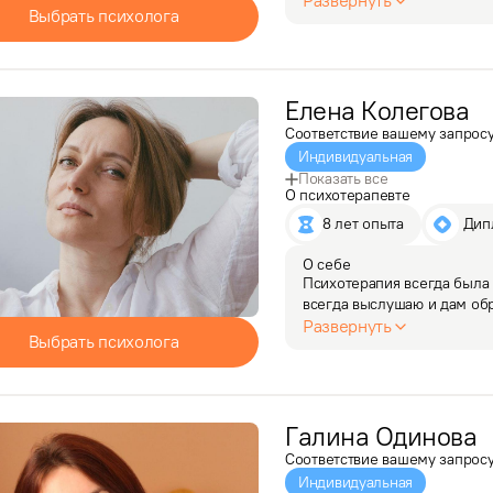
Развернуть
Выбрать психолога
я принял осознанное реш
Елена
Колегова
Соответствие вашему запрос
Индивидуальная
Показать все
О психотерапевте
8 лет опыта
 Ди
О себе
Психотерапия всегда была 
всегда выслушаю и дам обр
психолога получила уже по
Развернуть
Выбрать психолога
понимаю, что…
Галина
Одинова
Соответствие вашему запрос
Индивидуальная