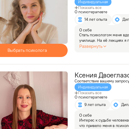
Индивидуальная
Показать все
О психотерапевте
14 лет опыта
 Ди
О себе
Стать психологом меня вд
училище. На её лекциях я 
задаваться вопросами: "По
Развернуть
Выбрать психолога
помочь человеку…
Ксения
Двоеглаз
Соответствие вашему запрос
Индивидуальная
Показать все
О психотерапевте
9 лет опыта
 Ди
О себе
Интерес к судьбе человека,
что привело меня в психол