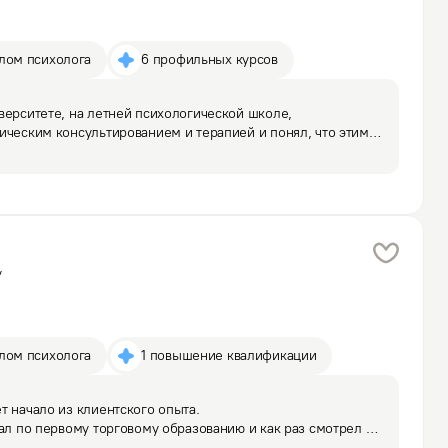
плом психолога
6 профильных курсов
верситете, на летней психологической школе, 
ическим консультированием и терапией и понял, что этим 
 Мне понравился свет в лицах и глазах тех людей, которые 
у
плом психолога
1 повышение квалификации
 начало из клиентского опыта. 

тал по первому торговому образованию и как раз смотрел 
и. После работы с психологом и пройдя профориентацию, 