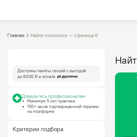
Главная
Найти психолога — cтраница 6
3 590 ₽
50 мин
Найт
за сессию
сессия
Доступны пакеты сессий с выгодой
до
6000 ₽
и оплата
Доверьтесь профессионалам
Минимум 5 лет практики
150+ часов подтвержденной терапии
на платформе
Критерии подбора