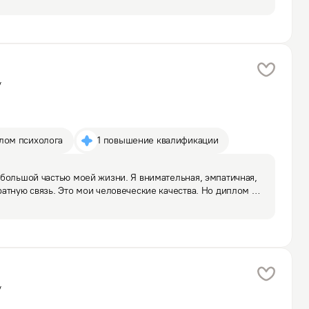
ение…
у
плом психолога
1 повышение квалификации
большой частью моей жизни. Я внимательная, эмпатичная, 
атную связь. Это мои человеческие качества. Но диплом 
сле того, как поработала в юриспруденции. Сейчас 
у