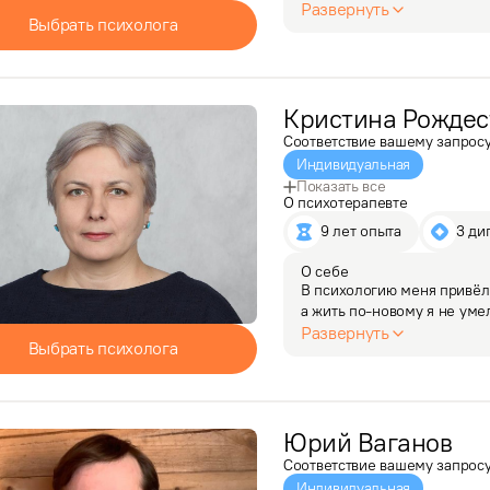
и таланты. Так случилось,
Развернуть
Выбрать психолога
моя поддержка,…
Кристина
Рождес
Соответствие вашему запрос
Индивидуальная
Показать все
О психотерапевте
9 лет опыта
3 ди
О себе
В психологию меня привёл 
а жить по-новому я не уме
я захотела разобраться как
Развернуть
Выбрать психолога
и краткосрочном…
Юрий
Ваганов
Соответствие вашему запрос
Индивидуальная