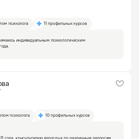
плом психолога
11 профильных курсов
анимаюсь индивидуальным психологическим 
года.
ова
у
плом психолога
10 профильных курсов
011 года, консультирую взрослых по различным запросам – 