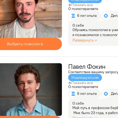
Показать все
О психотерапевте
6 лет опыта
 Ди
О себе
Обучаясь психологии в уни
я познакомился с психолог
я хочу заниматься в жизни.
Развернуть
Выбрать психолога
занимаются…
Павел
Фокин
Соответствие вашему запрос
Индивидуальная
Показать все
О психотерапевте
6 лет опыта
 Ди
О себе
Мой путь в профессии берёт
 Мне было 23 года, я рабо
в сторону смены професси