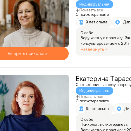
Индивидуальная
Показать все
О психотерапевте
9 лет опыта
 Ди
О себе
Веду частную практику. З
консультированием с 2017 
Развернуть
Выбрать психолога
Екатерина
Тарас
Соответствие вашему запрос
Индивидуальная
Показать все
О психотерапевте
15 лет опыта
 Ди
О себе
Психолог, психотерапевт. 

Веду частную практику с 2