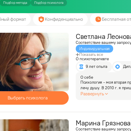
Подбор метода
Подбор психолога
бный формат
Конфиденциально
Бесплатная от
Cветлана
Леонов
Соответствие вашему запрос
Индивидуальная
Показать все
О психотерапевте
9 лет опыта
 Ди
О себе
Психология - моя вторая пр
лечу душу. В 2010 г. я при
психотерапевт и учитель) 
Развернуть
Выбрать психолога
самореализацией…
Марина
Грязнова
Соответствие вашему запрос