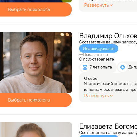
внутриличностные и межли
Развернуть
Выбрать психолога
и самоопределения, пережи
Свой профессиональный п
Владимир
Ольхо
Соответствие вашему запрос
Индивидуальная
Показать все
О психотерапевте
7 лет опыта
 Дип
О себе
Я клинический психолог, 
клиентам осознавать и пре
травматический опыт и нах
Развернуть
Выбрать психолога
планировал стать юристом
Елизавета
Богом
Соответствие вашему запрос