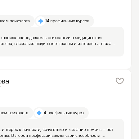
плом психолога
14 профильных курсов
охновила преподаватель психологии в медицинском 
поняла, насколько люди многогранны и интересны, стала 
 какой причине люди поступают тем или иным образом? Как 
ова
у
плом психолога
4 профильных курса
 интерес к личности, сочувствие и желание помочь – вот 
огию. В любой профессии важны свои способности 