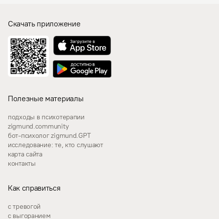
Скачать приложение
Полезные материалы
подходы в психотерапии
zigmund.community
бот-психолог zigmund.GPT
исследование: те, кто слушают
карта сайта
контакты
Как справиться
с тревогой
с выгоранием