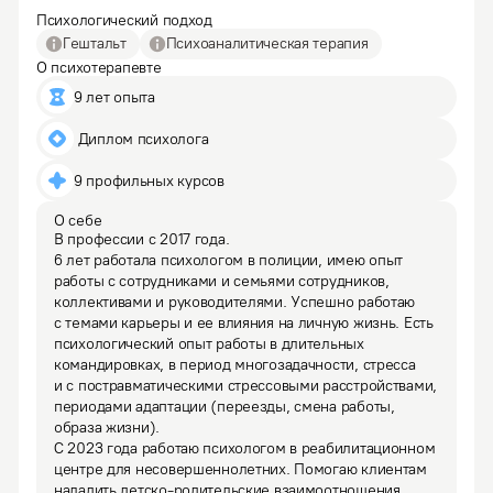
Психологический подход
Гештальт
Психоаналитическая терапия
О психотерапевте
9 лет опыта
 Диплом психолога
9 профильных курсов
О себе
В профессии с 2017 года.

6 лет работала психологом в полиции, имею опыт 
работы с сотрудниками и семьями сотрудников, 
коллективами и руководителями. Успешно работаю 
с темами карьеры и ее влияния на личную жизнь. Есть 
психологический опыт работы в длительных 
командировках, в период многозадачности, стресса 
и с постравматическими стрессовыми расстройствами, 
периодами адаптации (переезды, смена работы, 
образа жизни). 

С 2023 года работаю психологом в реабилитационном 
центре для несовершеннолетних. Помогаю клиентам 
наладить детско-родительские взаимоотношения, 