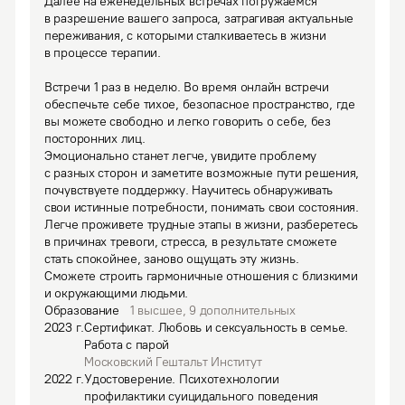
Далее на еженедельных встречах погружаемся 
в разрешение вашего запроса, затрагивая актуальные 
переживания, с которыми сталкиваетесь в жизни 
в процессе терапии.

Встречи 1 раз в неделю. Во время онлайн встречи 
обеспечьте себе тихое, безопасное пространство, где 
вы можете свободно и легко говорить о себе, без 
посторонних лиц.
Эмоционально станет легче, увидите проблему 
с разных сторон и заметите возможные пути решения, 
почувствуете поддержку. Научитесь обнаруживать 
свои истинные потребности, понимать свои состояния. 
Легче проживете трудные этапы в жизни, разберетесь 
в причинах тревоги, стресса, в результате сможете 
стать спокойнее, заново ощущать эту жизнь.

Сможете строить гармоничные отношения с близкими 
и окружающими людьми.
Образование
1
высшее
,
9
дополнительных
2023
г.
Сертификат
.
Любовь и сексуальность в семье.
Работа с парой
Московский Гештальт Институт
2022
г.
Удостоверение
.
Психотехнологии
профилактики суицидального поведения