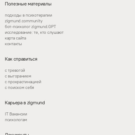
Полезные материалы
подходы в психотерапии
zigmund.community
бот-психолог zigmund.GPT
исследование: те, кто слушают
карта сайта
контакты
Как справиться
с тревогой
с выгоранием
с прокрастинацией
с поиском себя
Карьера в zigmund
IT Вакансии
психологам
Документы