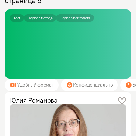
страница 5
Тест
Подбор метода
Подбор психолога
Удобный формат
Конфиденциально
Б
Юлия
Романова