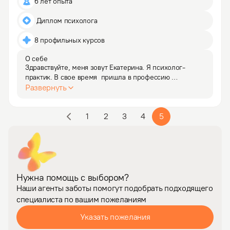
6 лет опыта
 Диплом психолога
8 профильных курсов
О себе
Здравствуйте, меня зовут Екатерина. Я психолог-
практик. В свое время  пришла в профессию 
из творческой среды, потому что психология, 
Развернуть
психотерапия –  это не только наука и практика, это 
настоящее искусство контакта с жизнью. Через личную 
1
2
3
4
5
терапию…
Нужна помощь с выбором?
Наши агенты заботы помогут подобрать подходящего
специалиста по вашим пожеланиям
Указать пожелания