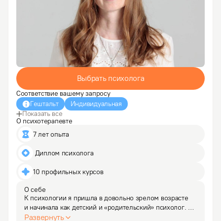
Выбрать психолога
Соответствие вашему запросу
Гештальт
Индивидуальная
Показать все
О психотерапевте
7 лет опыта
 Диплом психолога
10 профильных курсов
О себе
К психологии я пришла в довольно зрелом возрасте 
и начинала как детский и «родительский» психолог. 
Знание возрастной психологии и опыт в работе 
Развернуть