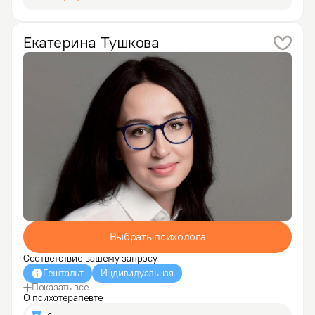
с детьми и семьей позволяет мне видеть корни 
многих трудностей взрослого клиента. Цель 
психотерапии и…
Екатерина
Тушкова
Выбрать психолога
Соответствие вашему запросу
Гештальт
Индивидуальная
Показать все
О психотерапевте