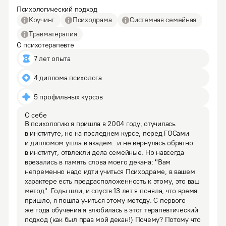
Психологический подход
Коучинг
Психодрама
Системная семейная
Травматерапия
О психотерапевте
7 лет опыта
4 диплома психолога
5 профильных курсов
О себе
В психологию я пришла в 2004 году, отучилась 
в институте, но на последнем курсе, перед ГОСами 
и дипломом ушла в академ...и не вернулась обратно 
в институт, отвлекли дела семейные. Но навсегда 
врезались в память слова моего декана: "Вам 
непременно надо идти учиться Психодраме, в вашем 
характере есть предрасположенность к этому, это ваш 
метод". Годы шли, и спустя 13 лет я поняла, что время 
пришло, я пошла учиться этому методу. С первого 
же года обучения я влюбилась в этот терапевтический 
подход (как был прав мой декан!) Почему? Потому что 