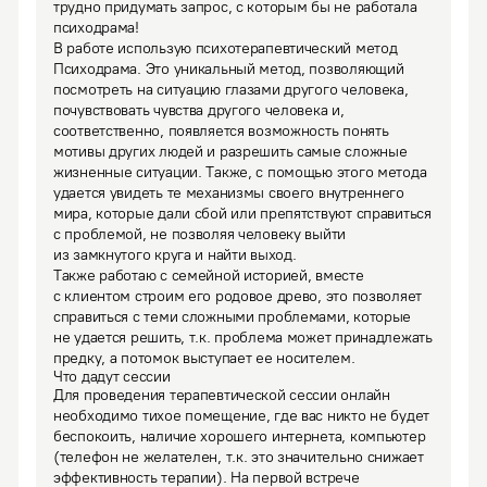
трудно придумать запрос, с которым бы не работала 
психодрама!
В работе использую психотерапевтический метод 
Психодрама. Это уникальный метод, позволяющий 
посмотреть на ситуацию глазами другого человека, 
почувствовать чувства другого человека и, 
соответственно, появляется возможность понять 
мотивы других людей и разрешить самые сложные 
жизненные ситуации. Также, с помощью этого метода 
удается увидеть те механизмы своего внутреннего 
мира, которые дали сбой или препятствуют справиться 
с проблемой, не позволяя человеку выйти 
из замкнутого круга и найти выход. 

Также работаю с семейной историей, вместе 
с клиентом строим его родовое древо, это позволяет 
справиться с теми сложными проблемами, которые 
не удается решить, т.к. проблема может принадлежать 
предку, а потомок выступает ее носителем.
Что дадут сессии
Для проведения терапевтической сессии онлайн 
необходимо тихое помещение, где вас никто не будет 
беспокоить, наличие хорошего интернета, компьютер 
(телефон не желателен, т.к. это значительно снижает 
эффективность терапии). На первой встрече 