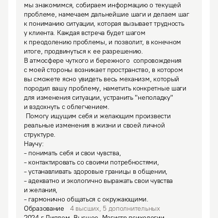
мы знакомимся, собираем информацию о текущей 
проблеме, намечаем дальнейшие шаги и делаем шаг 
к пониманию ситуации, которая вызывает трудность 
у клиента. Каждая встреча будет шагом 
к преодолению проблемы, и позволит, в конечном 
итоге, продвинуться к ее разрешению.
В атмосфере чуткого и бережного  сопровождения 
с моей стороны возникает пространство, в котором 
вы сможете ясно увидеть весь механизм, который 
породил вашу проблему, наметить конкретные шаги 
для изменения ситуации, устранить "неполадку" 
и вздохнуть с облегчением. 

 Помогу ищущим себя и желающим произвести 
реальные изменения в жизни и своей личной 
структуре. 

Научу: 

- понимать себя и свои чувства, 

- контактировать со своими потребностями, 

- устанавливать здоровые границы в общении, 

- адекватно и экологично выражать свои чувства 
и желания, 

- гармонично общаться с окружающими.
Образование
4
высших
,
5
дополнительных
2024
г.
Диплом
.
Высшее.
Магистр психологии.