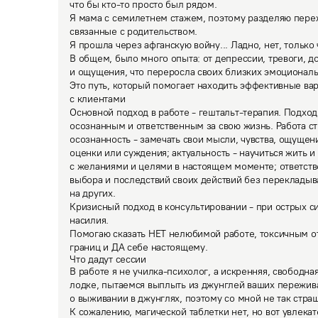
что бы кто-то просто был рядом.  

Я мама с семилетнем стажем, поэтому разделяю пережи
связанные с родительством. 

Я прошла через афганскую войну... Ладно, нет, только 
В общем, было много опыта: от депрессии, тревоги, д
и ощущения, что переросла своих близких эмоциональн
Это путь, который помогает находить эффективные ва
с клиентами
Основной подход в работе - гештальт-терапия. Подход 
осознанным и ответственным за свою жизнь. Работа стр
осознанность - замечать свои мысли, чувства, ощущени
оценки или суждения; актуальность - научиться жить и 
с желаниями и целями в настоящем моменте; ответстве
выбора и последствий своих действий без перекладыва
на других.  

Кризисный подход в консультировании - при острых сит
насилия.

Помогаю сказать НЕТ нелюбимой работе, токсичным о
границ и ДА себе настоящему.
Что дадут сессии
В работе я не училка-психолог, а искренняя, свободная
лодке, пытаемся выплыть из джунглей ваших переживан
о выживании в джунглях, поэтому со мной не так страш
К сожалению, магической таблетки нет, но вот увлекат