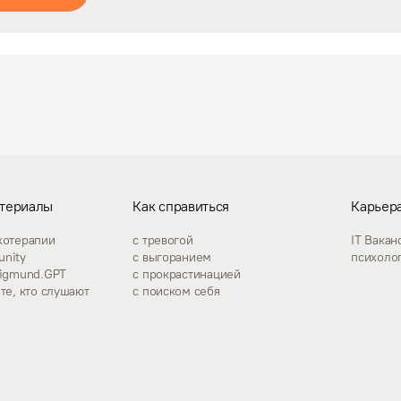
териалы
Как справиться
Карьера
хотерапии
с тревогой
IT Вакан
nity
с выгоранием
психоло
zigmund.GPT
с прокрастинацией
те, кто слушают
с поиском себя