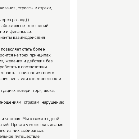
вания, стрессы и страхи, 
через развод))

о абьюзивных отношений 
о и финансово. 

рианты взаимодействия 
позволяет стать более 
оится на трех принципах: 
я, желания и действия без 
работать в соответствии 
нность - признание своего 
ния вины или ответственности 
уациях потери, горя, шока, 
тношениям, страхам, нарушению 
 и честная. Мы с вами в одной 
ий. Просто у меня есть знания 
но из них выбираться. 

ельное путешествие 