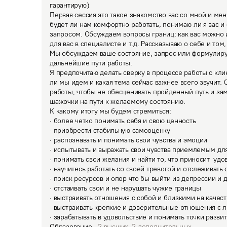
гарантирую) 

Первая сессия это такое знакомство вас со мной и мен
будет ли нам комфортно работать, понимаю ли я вас и 
запросом. Обсуждаем вопросы границ: как вас можно и 
для вас в специалисте и т.д. Рассказываю о себе и том, 
Мы обсуждаем ваше состояние, запрос или формулиру
дальнейшие пути работы. 

Я предпочитаю делать сверку в процессе работы с клие
ли мы идем и какая тема сейчас важнее всего звучит.
работы, чтобы не обесценивать пройденный путь и за
шажочки на пути к желаемому состоянию.
К какому итогу мы будем стремиться: 

· более четко понимать себя и свою ценность

· приобрести стабильную самооценку

· распознавать и понимать свои чувства и эмоции

· испытывать и выражать свои чувства приемлемым для
· понимать свои желания и найти то, что приносит  удо
· научитесь работать со своей тревогой и отслеживать
· поиск ресурсов и опор что бы выйти из депрессии и 
· отстаивать свои и не нарушать чужие границы

· выстраивать отношения с собой и близкими на качест
· выстраивать крепкие и доверительные отношения с л
· зарабатывать в удовольствие и понимать точки развит
Образование
2
высших
,
2
дополнительных