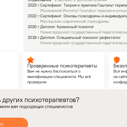
2023
г.
Сертификат
.
Теория и практика Гештальт терап
Московский Институт Гештальт терапии и консу
2022
г.
Сертификат
.
Основы психодрамы и индивидуал
Мастерская современной психодрамы
2020
г.
Диплом
.
Кризисный психолог
Нижегородской государственный педагогическ
2018
г.
Диплом
.
Специальный психолог дефектолог
Нижегородский государственный педагогическ
Проверенные психотерапевты
Безоп
Вам не нужно беспокоиться о
Вся ин
квалификации специалиста. Мы всё
на сайт
проверили
конфид
 других психотерапевтов?
кажем вам подходящих специалистов
ту