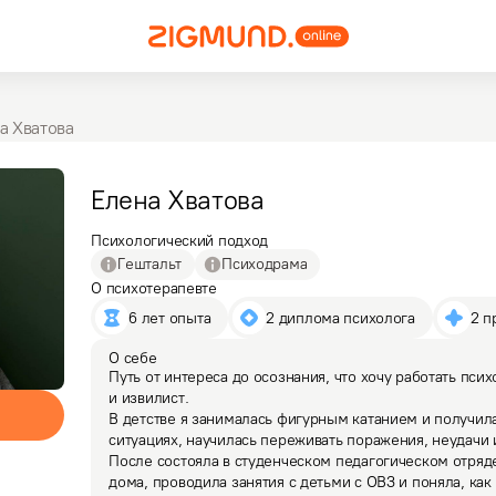
а Хватова
Елена
Хватова
Психологический подход
Гештальт
Психодрама
О психотерапевте
6 лет опыта
2 диплома психолога
2 п
О себе
Путь от интереса до осознания, что хочу работать псих
и извилист. 

В детстве я занималась фигурным катанием и получила
ситуациях, научилась переживать поражения, неудачи и
После состояла в студенческом педагогическом отряде,
дома, проводила занятия с детьми с ОВЗ и поняла, как 