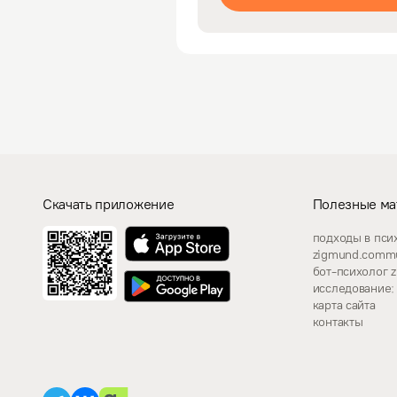
Скачать приложение
Полезные ма
подходы в пси
zigmund.commu
бот-психолог 
исследование: 
карта сайта
контакты