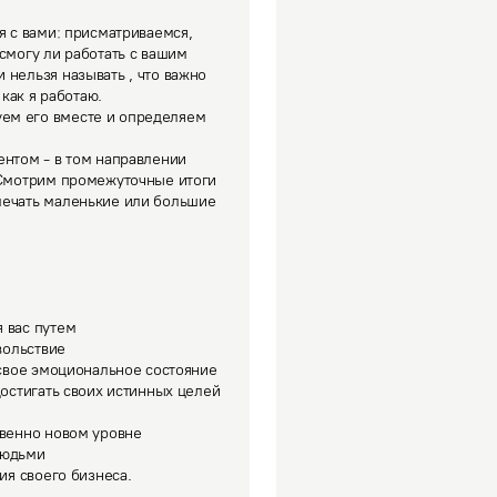
я с вами: присматриваемся, 
смогу ли работать с вашим 
нельзя называть , что важно 
как я работаю. 

ем его вместе и определяем 
нтом - в том направлении 
 Смотрим промежуточные итоги 
мечать маленькие или большие 
 вас путем

вольствие

 свое эмоциональное состояние

достигать своих истинных целей

венно новом уровне

юдьми

ия своего бизнеса.