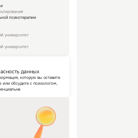
ии
льтирования
ьной психотерапии
ий университет
ий университет
асность данных
формация, которую вы оставите
е или обсудите с психологом,
енциальна