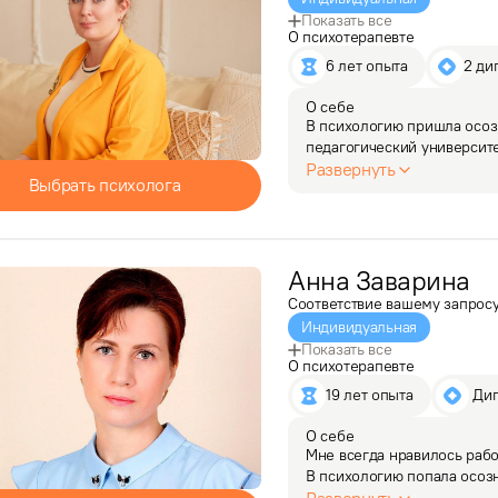
Показать все
О психотерапевте
6 лет опыта
2 ди
О себе
В психологию пришла осоз
педагогический университе
быть терпеливой и объясн
Развернуть
Выбрать психолога
изменения в жизни…
Анна
Заварина
Соответствие вашему запрос
Индивидуальная
Показать все
О психотерапевте
19 лет опыта
 Ди
О себе
Мне всегда нравилось рабо
В психологию попала осозн
со сложными моментами. З