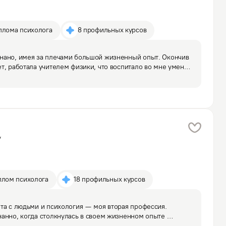
плома психолога
8 профильных курсов
нано, имея за плечами большой жизненный опыт. Окончив 
т, работала учителем физики, что воспитало во мне умение 
ять сложные вещи простыми словами. Но личные 
у
плом психолога
18 профильных курсов
та с людьми и психология — моя вторая профессия.  
анно, когда столкнулась в своем жизненном опыте 
акончив психологический институт пошла работать 