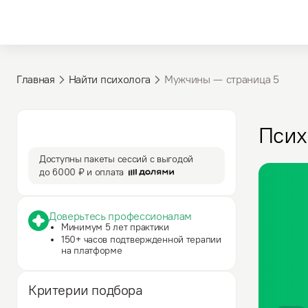
Главная
Найти психолога
Мужчины — cтраница 5
3 590 ₽
50 мин
Псих
за сессию
сессия
Доступны пакеты сессий с выгодой
до
6000 ₽
и оплата
Доверьтесь профессионалам
Минимум 5 лет практики
150+ часов подтвержденной терапии
на платформе
Критерии подбора