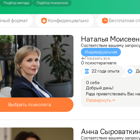
Подбор метода
Подбор психолога
бный формат
Конфиденциально
Бесплатная от
Наталья
Моисеен
Соответствие вашему запрос
Индивидуальная
Показать все
О психотерапевте
22 года опыта
 
О себе
Добрый день!

Рада приветствовать Вас на
Развернуть
Выбрать психолога
Я занимаюсь частной практ
и психотерапии. Работаю  
социального статуса.

Анна
За годы практики…
Сыроватки
Соответствие вашему запрос