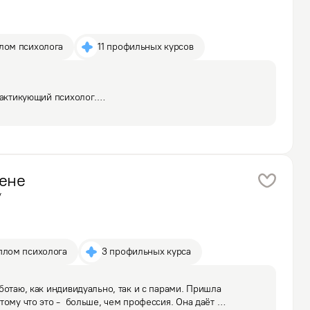
плом психолога
11 профильных курсов
рактикующий психолог.

лемами в семье, разобраться в отношениях с мужем, 
всё время ругаемся, но ничего не решается

…
ене
у
плом психолога
3 профильных курса
ботаю, как индивидуально, так и с парами. Пришла 
ому что это -  больше, чем профессия. Она даёт 