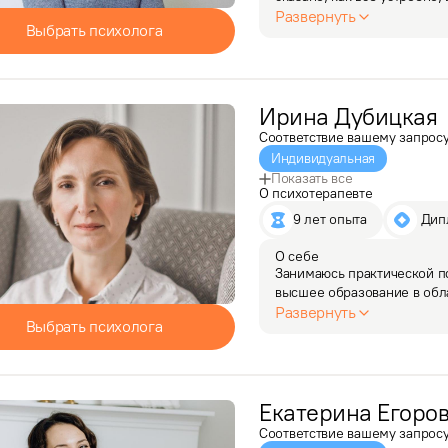
прекратить злиться и стать
Развернуть
Выбрать психолога
кого не нужно,…
Ирина
Дубицкая
Соответствие вашему запрос
Индивидуальная
Показать все
О психотерапевте
9 лет опыта
 Ди
О себе
Занимаюсь практической пс
высшее образование в обла
для изучения психологии и 
Развернуть
Выбрать психолога
Имею опыт…
Екатерина
Егоро
Соответствие вашему запрос