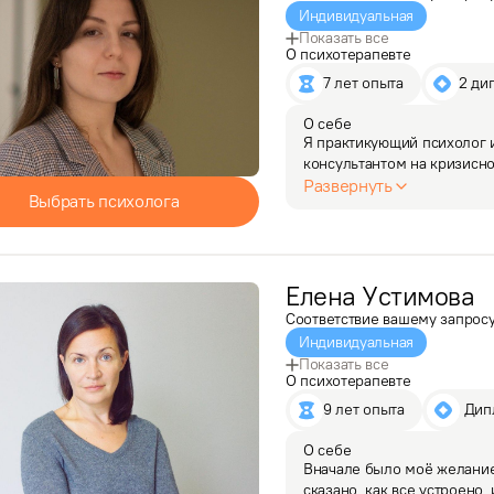
Индивидуальная
Показать все
О психотерапевте
7 лет опыта
2 ди
О себе
Я практикующий психолог и
консультантом на кризисн
телефон доверия». Также р
Развернуть
Выбрать психолога
в общеобразовательной…
Елена
Устимова
Соответствие вашему запрос
Индивидуальная
Показать все
О психотерапевте
9 лет опыта
 Ди
О себе
Вначале было моё желание 
сказано, как все устроено,