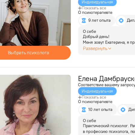
Индивидуальная
Показать все
О психотерапевте
9 лет опыта
 Ди
О себе
Добрый день!

Меня зовут Екатерина, я п
Развернуть
Выбрать психолога
Помогаю справиться с проб
женой, детьми.

- Не можем договориться, 
Елена
- Мы либо ругаемся, либо
Дамбрауск
Соответствие вашему запрос
Индивидуальная
Показать все
О психотерапевте
10 лет опыта
 Ди
О себе
Практический психолог. Ра
в профессию психолога, пот