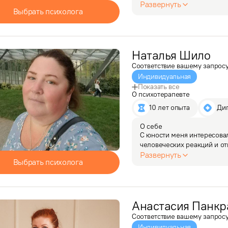
возможность развиваться т
Развернуть
Выбрать психолога
психологическими пробл
Наталья
Шило
Соответствие вашему запрос
Индивидуальная
Показать все
О психотерапевте
10 лет опыта
 Ди
О себе
С юности меня интересовал
человеческих реакций и о
профессию.

Развернуть
Выбрать психолога
В формате индивидуальных 
симптомами ПТСР…
Анастасия
Панкр
Соответствие вашему запрос
Индивидуальная