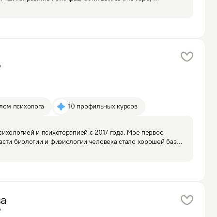
 выше всего этого, влюбить в себя кого нужно, разлюбить 
у
плом психолога
10 профильных курсов
ихологией и психотерапией с 2017 года. Мое первое 
сти биологии и физиологии человека стало хорошей базой 
особенностей психики человека, а также ее связи с телом. 

ва
у