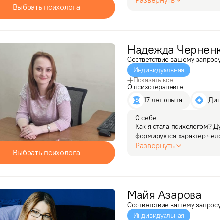
Развернуть
Выбрать психолога
в психологический центр.
Надежда
Чернен
Соответствие вашему запрос
Индивидуальная
Показать все
О психотерапевте
17 лет опыта
 Ди
О себе
Как я стала психологом? Д
формируется характер чело
отношений, устойчивость. 
Развернуть
Выбрать психолога
…
Майя
Азарова
Соответствие вашему запрос
Индивидуальная