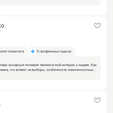
…
ко
у
плом психолога
5 профильных курсов
умаю основным мотивом является мой интерес к людям. Как 
века, что влияет на выборы, особенности межличностных 
И что можно сделать, чтобы человек был более свободным,
у