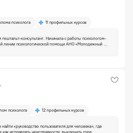
плома психолога
11 профильных курсов
 гештальт-консультант. Начинала с работы психологом-
ой линии психологической помощи АНО «Молодежный 
аботала педагогом-психологом с детьми и подростками 
у
плом психолога
12 профильных курсов
найти «руководство пользователя для человека», где 
 и как исправлять неисправности: выключить горе, 