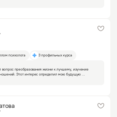
ворчески, духовно, помогает справиться со своими 
емами…
у
плом психолога
3 профильных курса
 вопрос преобразования жизни к лучшему, изучение 
тношений. Этот интерес определил мою будущую 
консультаций работаю с хронической тревогой, 
атова
у