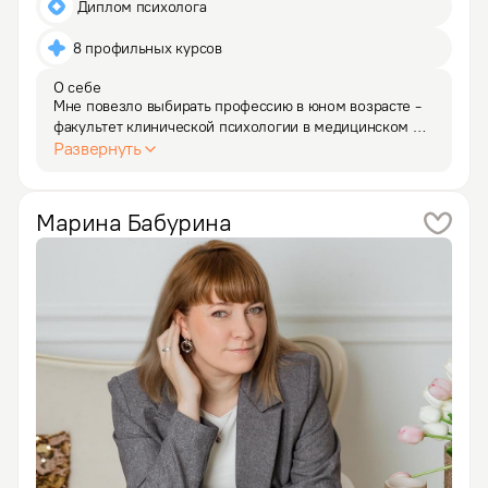
 Диплом психолога
8 профильных курсов
О себе
Мне повезло выбирать профессию в юном возрасте - 
факультет клинической психологии в медицинском 
вузе определил мой дальнейший профессиональный 
Развернуть
путь. Почти 10 лет после окончания вуза я работала 
психологом в государственном 
психотерапевтическом…
Марина
Бабурина