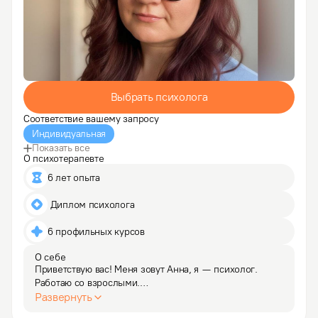
Выбрать психолога
Соответствие вашему запросу
Индивидуальная
Показать все
О психотерапевте
6 лет опыта
 Диплом психолога
6 профильных курсов
О себе
Приветствую вас! Меня зовут Анна, я — психолог. 
Работаю со взрослыми.

С детства мечтала стать психологом, но в профессию 
Развернуть
пришла лишь в осознанном возрасте. В 30 лет у меня 