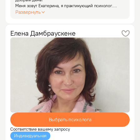
Меня зовут Екатерина, я практикующий психолог.

Развернуть
Помогаю справиться с проблемами в семье, 
разобраться в отношениях с мужем, женой, детьми.

Елена
Дамбраускене
- Не можем договориться, всё время ругаемся, 
но ничего не решается

- Мы либо ругаемся, либо…
Выбрать психолога
Соответствие вашему запросу
Индивидуальная