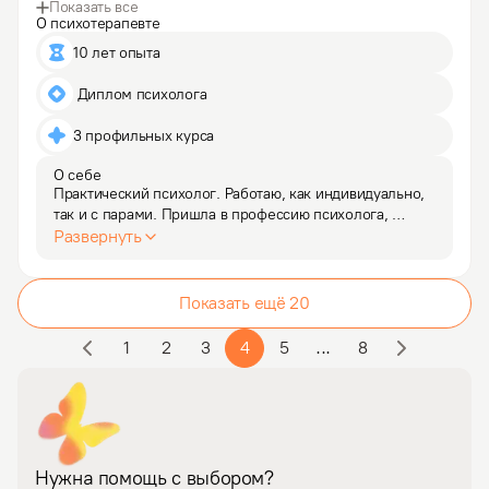
Показать все
О психотерапевте
10 лет опыта
 Диплом психолога
3 профильных курса
О себе
Практический психолог. Работаю, как индивидуально, 
так и с парами. Пришла в профессию психолога, 
потому что это -  больше, чем профессия. Она даёт 
Развернуть
возможность развиваться творчески, духовно, 
помогает справиться со своими психологическими 
проблемами…
Показать ещё
20
1
2
3
4
5
...
8
Нужна помощь с выбором?