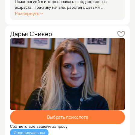
Психологией я интересовалась с подросткового 
возраста. Практику начала, работая с детьми 
в качестве песочного терапевта. Думаю, что для 
Развернуть
психолога относительно позднее начало практики - 
преимущество, ведь мы “работаем собой”, привнося 
в контакт с…
Дарья
Сникер
Выбрать психолога
Соответствие вашему запросу
Индивидуальная