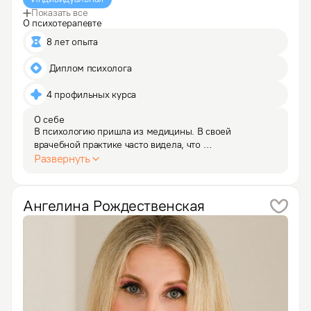
Показать все
О психотерапевте
8 лет опыта
 Диплом психолога
4 профильных курса
О себе
В психологию пришла из медицины. В своей 
врачебной практике часто видела, что 
психологическая боль бывает не меньше, а иногда 
Развернуть
и больше, чем физические страдания. Поэтому 
учитываю как может одно соединяться с другим, мне 
близка психосоматическая…
Ангелина
Рождественская