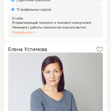
2 диплома психолога
11 профильных курсов
О себе
Я практикующий психолог и гештальт-консультант. 
Начинала с работы психологом-консультантом 
на кризисной линии психологической помощи АНО 
Развернуть
«Молодежный телефон доверия». Также работала 
педагогом-психологом с детьми и подростками 
в общеобразовательной…
Елена
Устимова