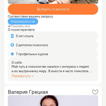
Выбрать психолога
Соответствие вашему запросу
Индивидуальная
Показать все
О психотерапевте
5 лет опыта
2 диплома психолога
7 профильных курсов
О себе
Мой путь в психологию начался с интереса к людям 
и их внутреннему миру. В юности я часто помогала 
друзьям и близким, разбираясь в их чувствах 
Развернуть
и ситуациях. Однако и мне потребовалась поддержка, 
что привело меня к психологу. Это вдохновило меня 
на…
Валерия
Грецкая