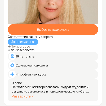
Выбрать психолога
Соответствие вашему запросу
Индивидуальная
Показать все
О психотерапевте
16 лет опыта
2 диплома психолога
4 профильных курса
О себе
Психологией заинтересовалась, будучи студенткой, 
регулярно занималась в психологическом клубе, 
работала на телевидении и вела психологическую 
Развернуть
рубрику. 

Работаю с такими темами как: депрессия, апатия, 