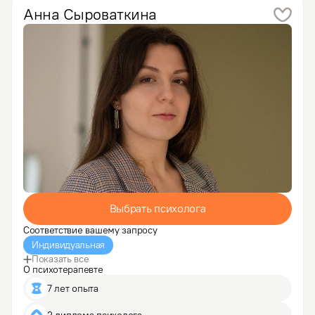
Работаю  со взрослыми людьми разного возраста, 
Анна
Сыроваткина
вероисповедания, социального статуса.

За годы практики…
Выбрать психолога
Соответствие вашему запросу
Индивидуальная
Показать все
О психотерапевте
7 лет опыта