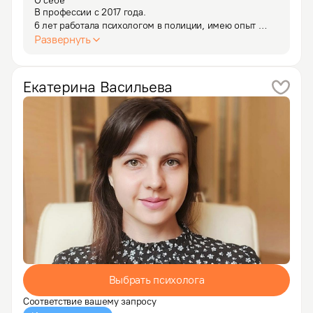
О себе
В профессии с 2017 года.

6 лет работала психологом в полиции, имею опыт 
работы с сотрудниками и семьями сотрудников, 
Развернуть
коллективами и руководителями. Успешно работаю 
с темами карьеры и ее влияния на личную жизнь. Есть 
психологический опыт работы в…
Екатерина
Васильева
Выбрать психолога
Соответствие вашему запросу