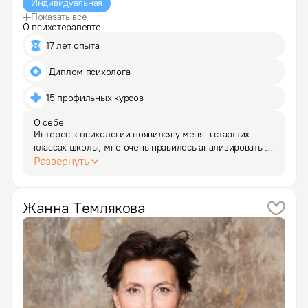
Индивидуальная
Показать все
О психотерапевте
17 лет опыта
 Диплом психолога
15 профильных курсов
О себе
Интерес к психологии появился у меня в старших 
классах школы, мне очень нравилось анализировать 
сложные литературные произведения на предмет 
Развернуть
характеров героев, логичности их жизненного пути 
и совершаемых на этом пути выборов. Это 
определило мой…
Жанна
Темлякова