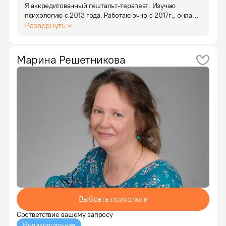
Я аккредитованный гештальт-терапевт. Изучаю 
психологию с 2013 года. Работаю очно с 2017г., онлайн 
с 2021. Ближе всего для меня тема отношений, тема 
Развернуть
близости, вопросы связанные с зависимыми 
отношениями, изменами, одиночеством. Успешно 
работаю с…
Марина
Решетникова
Выбрать психолога
Соответствие вашему запросу
Индивидуальная