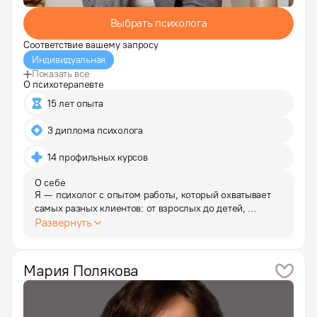
Выбрать психолога
Соответствие вашему запросу
Индивидуальная
Показать все
О психотерапевте
15 лет опыта
3 диплома психолога
14 профильных курсов
О себе
Я — психолог с опытом работы, который охватывает 
самых разных клиентов: от взрослых до детей, 
оказавшихся в сложных жизненных ситуациях. 
Развернуть
Работала с подростками в наркодиспансерах, центрах 
временной изоляции несовершеннолетних, детских 
домах,…
Мария
Полякова