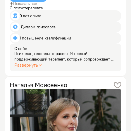
Показать все
О психотерапевте
9 лет опыта
 Диплом психолога
1 повышение квалификации
О себе
Психолог, гештальт терапевт. Я теплый 
поддерживающий терапевт, который сопровождает 
клиента, до решения проблемы. Имею опыт работы 
Развернуть
в течении 10 лет в реабилитационном центре для 
детей-инвалидов и инвалидов молодого возраста. 
Имею специализацию…
Наталья
Моисеенко