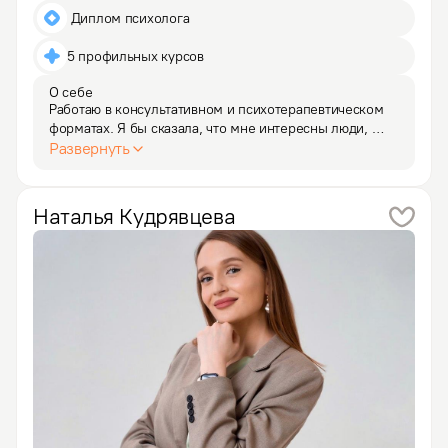
 Диплом психолога
5 профильных курсов
О себе
Работаю в консультативном и психотерапевтическом 
форматах. Я бы сказала, что мне интересны люди, 
которые хотят быть «увиденными» в своей 
Развернуть
искренности и уязвимости, в своей силе и слабости, 
в своей невинности и искушённости,.....и, 
одновременно,…
Наталья
Кудрявцева