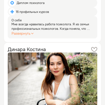
 Диплом психолога
16 профильных курсов
О себе
Мне всегда нравилась работа психолога. Я из семьи 
профессиональных психологов. Когда поняла, что 
у меня накопилось достаточно жизненного опыта, 
Развернуть
начала работать помогающем практиком женщинам 
и детям, попавшим в тяжелую жизненную ситуацию.
Динара
Костина