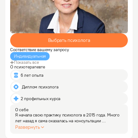
Выбрать психолога
Соответствие вашему запросу
Индивидуальная
Показать все
О психотерапевте
6 лет опыта
 Диплом психолога
2 профильных курса
О себе
Я начала свою практику психолога в 2015 года. Много 
лет назад я сама оказалась на консультации 
у психолога. С этого и начался мой путь. Чем ближе 
Развернуть
я знакомилась с собой, тем интереснее мне 