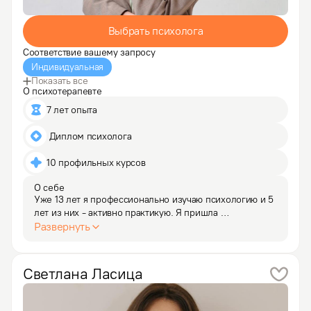
Выбрать психолога
Соответствие вашему запросу
Индивидуальная
Показать все
О психотерапевте
7 лет опыта
 Диплом психолога
10 профильных курсов
О себе
Уже 13 лет я профессионально изучаю психологию и 5 
лет из них - активно практикую. Я пришла 
в психологию из-за желания помогать людям 
Развернуть
и большого интереса к профессии. 

За годы практики я наработала опыт с самыми 
разными темами и запросами.

Светлана
Ласица
Сейчас…