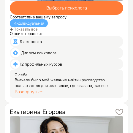
Выбрать психолога
Соответствие вашему запросу
Индивидуальная
Показать все
О психотерапевте
9 лет опыта
 Диплом психолога
12 профильных курсов
О себе
Вначале было моё желание найти «руководство 
пользователя для человека», где сказано, как все 
устроено, и как исправлять неисправности: выключить 
Развернуть
горе, прекратить злиться и стать выше всего этого, 
влюбить в себя кого нужно, разлюбить кого не нужно,
…
Екатерина
Егорова