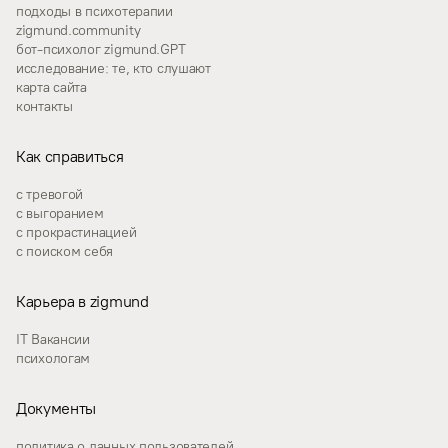
подходы в психотерапии
zigmund.community
бот-психолог zigmund.GPT
исследование: те, кто слушают
карта сайта
контакты
Как справиться
с тревогой
с выгоранием
с прокрастинацией
с поиском себя
Карьера в zigmund
IT Вакансии
психологам
Документы
политика о данных пользователей