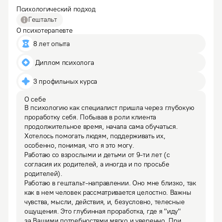
Психологический подход
Гештальт
О психотерапевте
8 лет опыта
 Диплом психолога
3 профильных курса
О себе
В психологию как специалист пришла через глубокую 
проработку себя. Побывав в роли клиента 
продолжительное время, начала сама обучаться. 
Хотелось помогать людям, поддерживать их, 
особенно, понимая, что я это могу.

Работаю со взрослыми и детьми от 9-ти лет (с 
согласия их родителей, а иногда и по просьбе 
родителей).
Работаю в гештальт-направлении. Оно мне близко, так 
как в нем человек рассматривается целостно. Важны 
чувства, мысли, действия, и, безусловно, телесные 
ощущения. Это глубинная проработка, где я "иду" 
за Вашими потребностями мягко и уверенно. При 