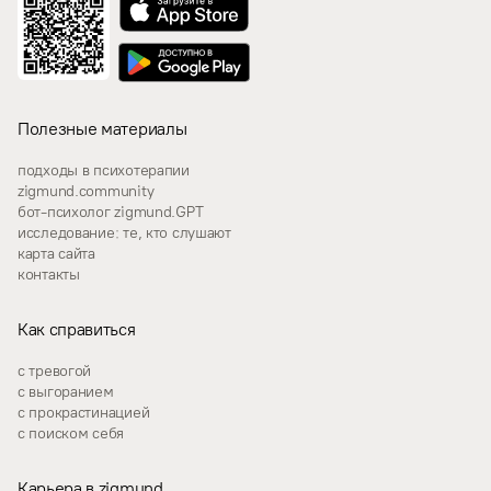
Полезные материалы
подходы в психотерапии
zigmund.community
бот-психолог zigmund.GPT
исследование: те, кто слушают
карта сайта
контакты
Как справиться
с тревогой
с выгоранием
с прокрастинацией
с поиском себя
Карьера в zigmund