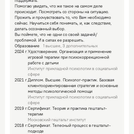
поддержать.

Помогаю увидеть, что же такое на самом деле 
происходит. Посмотреть со стороны на ситуацию. 
Прожить и прочувствовать то, что Вам необходимо 
сейчас. Научиться себя понимать, и, как следствие, 
делать осознанный выбор.

Вы поймете, что не одни со своей задачей/
проблемой. И в силах ее разрешить.
Образование
1
высшее
,
3
дополнительных
2024
г.
Удостоверение
.
Организация и применение
игровой терапии при психокоррекционной
работе с детьми
Институт прикладной психологии в социальной
сфере
2021
г.
Диплом
.
Высшее.
Психолог-практик. Базовая
клиентоориентированная стратегия и основные
методы психологической помощи
Институт прикладной психологии в социальной
сфере
2019
г.
Сертификат
.
Теория и практика гештальт-
терапии
Московский гештальт институт
2018
г.
Сертификат
.
Телесный процесс в гештальт-
подходе