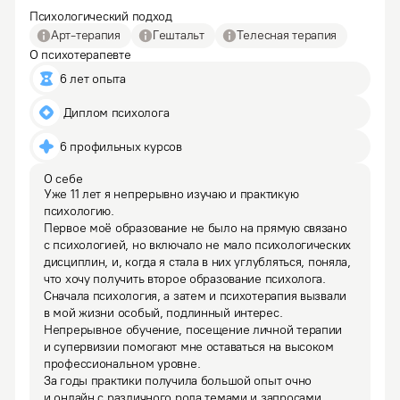
Психологический подход
Арт-терапия
Гештальт
Телесная терапия
О психотерапевте
6 лет опыта
 Диплом психолога
6 профильных курсов
О себе
Уже 11 лет я непрерывно изучаю и практикую 
психологию.

Первое моё образование не было на прямую связано 
с психологией, но включало не мало психологических 
дисциплин, и, когда я стала в них углубляться, поняла, 
что хочу получить второе образование психолога.

Сначала психология, а затем и психотерапия вызвали 
в мой жизни особый, подлинный интерес. 

Непрерывное обучение, посещение личной терапии 
и супервизии помогают мне оставаться на высоком 
профессиональном уровне.

За годы практики получила большой опыт очно 
и онлайн с различного рода темами и запросами 