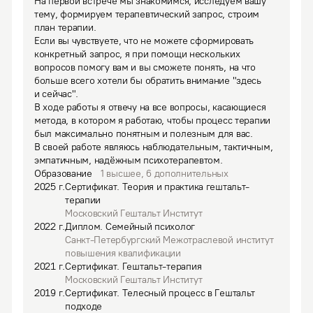
На первой встрече мы знакомимся, исследуем вашу 
тему, формируем терапевтический запрос, строим 
план терапии.

Если вы чувствуете, что не можете сформировать 
конкретный запрос, я при помощи нескольких 
вопросов помогу вам и вы сможете понять, на что 
больше всего хотели бы обратить внимание "здесь 
и сейчас".

В ходе работы я отвечу на все вопросы, касающиеся 
метода, в котором я работаю, чтобы процесс терапии 
был максимально понятным и полезным для вас.

В своей работе являюсь наблюдательным, тактичным, 
эмпатичным, надёжным психотерапевтом.
Образование
1
высшее
,
6
дополнительных
2025
г.
Сертификат
.
Теория и практика гештальт-
терапии
Московский Гештальт Институт
2022
г.
Диплом
.
Семейный психолог
Санкт-Петербургский Межотраслевой институт
повышения квалификации
2021
г.
Сертификат
.
Гештальт-терапия
Московский Гештальт Институт
2019
г.
Сертификат
.
Телесный процесс в Гештальт
подходе