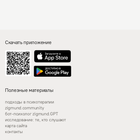
Скачать приложение
Полезные материалы
подходы в психотерапии
zigmund.community
бот-психолог zigmund.GPT
исследование: те, кто слушают
карта сайта
контакты