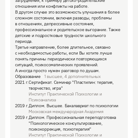
затруднения, к примеру детско-родительские 
отношения или конфликты на работе.

В другом случае это возможность улучшения в более 
сложном состоянии, включая разводы, проблемы 
в отношениях, депрессивные состояния, 
профессиональное и родительское выгорание. Также 
детские и подростковые трудности школьного 
периода.

Третье направление, более длительное, связано 
с необходимостью работы, если Вы хотите лучше 
понять причины периодически повторяющихся 
ситуаций, психосоматических проявлений.

А иногда просто нужен разговор по душам.
Образование
1
высшее
,
4
дополнительных
2021
г.
Сертификат
.
Семинар "Пластилин: терапия,
творчество, игра"
Институт Практической Психологии и
Психоанализа
2019
г.
Диплом
.
Высшее.
Бакалавриат по психологии
Московская международная Академия
2019
г.
Диплом
.
Профессиональная переподготовка
"Психологическое консультирование,
психокоррекция, психотерапия"
Институт Практической Психологии и