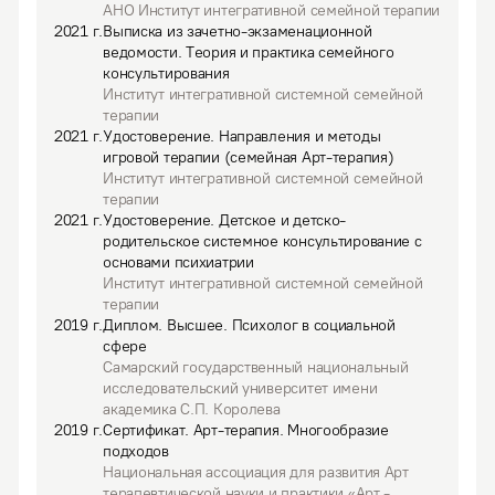
АНО Институт интегративной семейной терапии
2021
г.
Выписка из зачетно-экзаменационной
ведомости
.
Теория и практика семейного
консультирования
Институт интегративной системной семейной
терапии
2021
г.
Удостоверение
.
Направления и методы
игровой терапии (семейная Арт-терапия)
Институт интегративной системной семейной
терапии
2021
г.
Удостоверение
.
Детское и детско-
родительское системное консультирование с
основами психиатрии
Институт интегративной системной семейной
терапии
2019
г.
Диплом
.
Высшее.
Психолог в социальной
сфере
Самарский государственный национальный
исследовательский университет имени
академика С.П. Королева
2019
г.
Сертификат
.
Арт-терапия. Многообразие
подходов
Национальная ассоциация для развития Арт
терапевтической науки и практики «Арт -