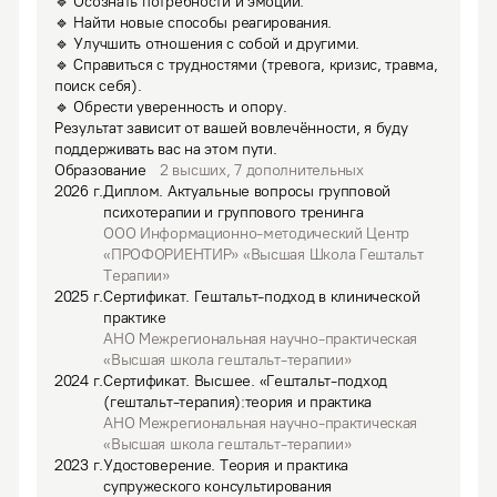
🔹 Осознать потребности и эмоции.

🔹 Найти новые способы реагирования.

🔹 Улучшить отношения с собой и другими.

🔹 Справиться с трудностями (тревога, кризис, травма, 
поиск себя).

🔹 Обрести уверенность и опору.

Результат зависит от вашей вовлечённости, я буду 
поддерживать вас на этом пути.
Образование
2
высших
,
7
дополнительных
2026
г.
Диплом
.
Актуальные вопросы групповой
психотерапии и группового тренинга
ООО Информационно-методический Центр
«ПРОФОРИЕНТИР» «Высшая Школа Гештальт
Терапии»
2025
г.
Сертификат
.
Гештальт-подход в клинической
практике
АНО Межрегиональная научно-практическая
«Высшая школа гештальт-терапии»
2024
г.
Сертификат
.
Высшее.
«Гештальт-подход
(гештальт-терапия):теория и практика
АНО Межрегиональная научно-практическая
«Высшая школа гештальт-терапии»
2023
г.
Удостоверение
.
Теория и практика
супружеского консультирования