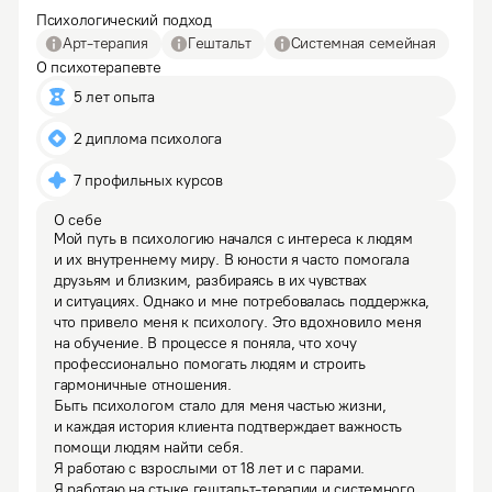
Психологический подход
Арт-терапия
Гештальт
Системная семейная
О психотерапевте
5 лет опыта
2 диплома психолога
7 профильных курсов
О себе
Мой путь в психологию начался с интереса к людям 
и их внутреннему миру. В юности я часто помогала 
друзьям и близким, разбираясь в их чувствах 
и ситуациях. Однако и мне потребовалась поддержка, 
что привело меня к психологу. Это вдохновило меня 
на обучение. В процессе я поняла, что хочу 
профессионально помогать людям и строить 
гармоничные отношения.

Быть психологом стало для меня частью жизни, 
и каждая история клиента подтверждает важность 
помощи людям найти себя.

Я работаю с взрослыми от 18 лет и с парами.
Я работаю на стыке гештальт-терапии и системного 