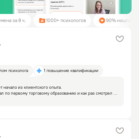
мена за 8 ч.
1000+ психологов
90% нашли пси
у
плом психолога
1 повышение квалификации
 начало из клиентского опыта. 

тал по первому торговому образованию и как раз смотрел 
и. После работы с психологом и пройдя профориентацию, 
ение…
у