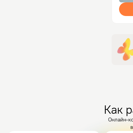
Как р
Онлайн-ко
в