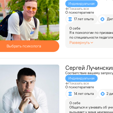
Индивидуальная
Показать все
О психотерапевте
17 лет опыта
 Ди
О себе
Я в психологии по призван
по специальности педагогик
психолог. Опыт работы в пс
Развернуть
Выбрать психолога
время, я…
Сергей
Лучински
Соответствие вашему запрос
Индивидуальная
Показать все
О психотерапевте
14 лет опыта
2 д
О себе
Общаться и узнавать об уни
вызывает у меня неизменны