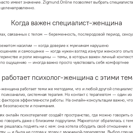
 часто имеет значение. Zigmund.Online позволяет выбрать специалиста
целенаправленно.
Когда важен специалист-женщина
мах, связанных с телом
— беременность, послеродовой период, сексуа
режитом насилии
— когда доверие к мужчинам нарушено
ношениях и самооценке
— когда нужен взгляд изнутри женского опыт
теринстве и роли женщины
— темы, в которых важен личный контекст
о
по ощущению
— иногда важно просто чувствовать себя комфортнее
 работает психолог-женщина с этими те
-женщина работает теми же методами, что и любой другой специалист
, психоанализ, системная терапия. Но контакт с терапевтом — один из
 факторов эффективности работы. На онлайн-консультации важно, чт
 безопасности и понимания.
иях онлайн психотерапевт создаёт пространство, где можно говорить о
но говорить даже с близкими подругами. Маркетолог обратилась с тем
не решалась поднять ни с кем: она хотела обсудить своё отношение к
тву — и была не готова к этому с мужчиной-терапевтом. Выбор специ