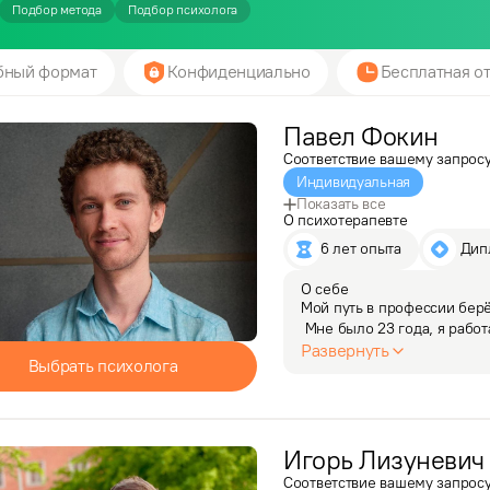
Подбор метода
Подбор психолога
бный формат
Конфиденциально
Бесплатная от
Павел
Фокин
Соответствие вашему запрос
Индивидуальная
Показать все
О психотерапевте
6 лет опыта
 Ди
О себе
Мой путь в профессии берёт
 Мне было 23 года, я рабо
в сторону смены професси
Развернуть
Выбрать психолога
я принял осознанное реш
Игорь
Лизуневич
Соответствие вашему запрос