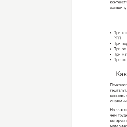
контекст
женщину 
При
те
РПП
При
пе
При
от
При
ма
Прост
Как
Психолог
гештальт
ключевых
ощущение
На занят
чём труд
которую 
материнс