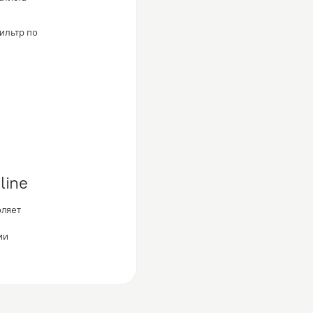
ильтр по
line
оляет
ии