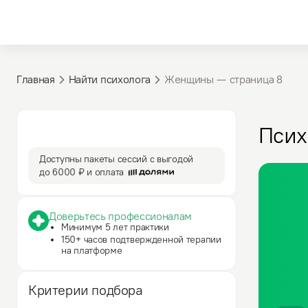
Главная
Найти психолога
Женщины — cтраница 8
3 590 ₽
50 мин
Псих
за сессию
сессия
Доступны пакеты сессий с выгодой
до
6000 ₽
и оплата
Доверьтесь профессионалам
Минимум 5 лет практики
150+ часов подтвержденной терапии
на платформе
Критерии подбора