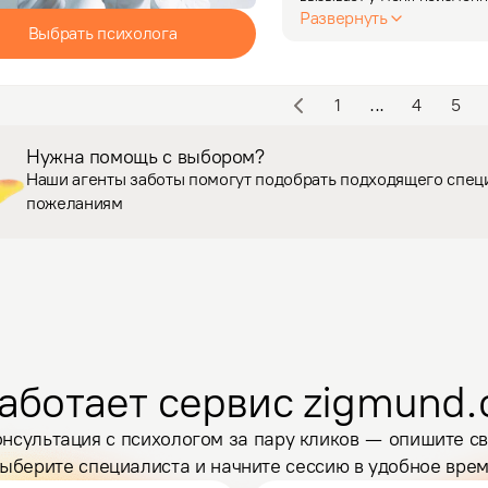
Возможность видеть позит
Развернуть
Выбрать психолога
терапии, наблюдать…
1
...
4
5
Нужна помощь с выбором?
Наши агенты заботы помогут подобрать подходящего спец
пожеланиям
аботает сервис zigmund.
нсультация с психологом за пару кликов — опишите св
ыберите специалиста и начните сессию в удобное вре