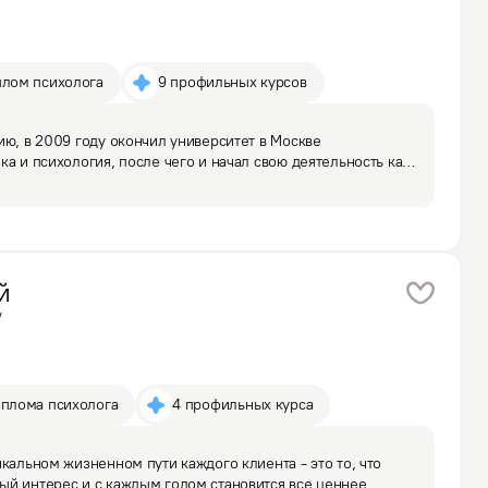
плом психолога
9 профильных курсов
ию, в 2009 году окончил университет в Москве 
а и психология, после чего и начал свою деятельность как 
ихологии и психоконсультировании более 15 лет. За это 
й
у
иплома психолога
4 профильных курса
кальном жизненном пути каждого клиента - это то, что 
й интерес и с каждым годом становится все ценнее. 