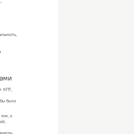
-
льность,
а
мами
: КПТ,
обы было
 том, о
ой,
алиста-