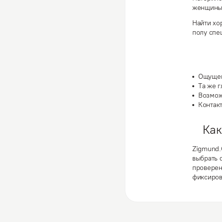
женщины 
Найти хо
полу спе
Ощущен
Та же 
Возмож
Контакт
Как
Zigmund.
выбрать 
проверен
фиксиров