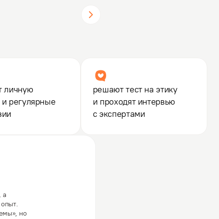
т личную
решают тест на этику
 и регулярные
и проходят интервью
зии
с экспертами
 а
 опыт.
емы», но