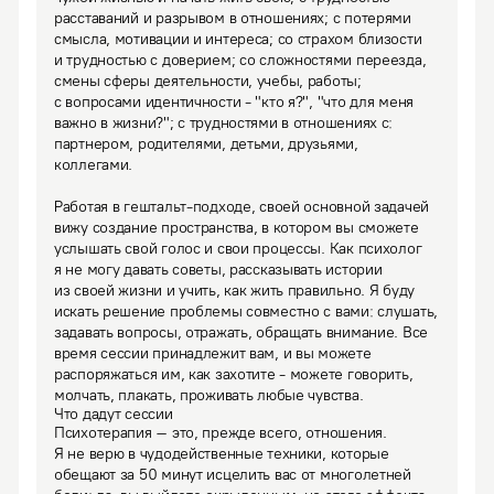
расставаний и разрывом в отношениях; с потерями 
смысла, мотивации и интереса; со страхом близости 
и трудностью с доверием; со сложностями переезда, 
смены сферы деятельности, учебы, работы; 
с вопросами идентичности - "кто я?", "что для меня 
важно в жизни?"; с трудностями в отношениях с: 
партнером, родителями, детьми, друзьями, 
коллегами.

Работая в гештальт-подходе, своей основной задачей 
вижу создание пространства, в котором вы сможете 
услышать свой голос и свои процессы. Как психолог 
я не могу давать советы, рассказывать истории 
из своей жизни и учить, как жить правильно. Я буду 
искать решение проблемы совместно с вами: слушать, 
задавать вопросы, отражать, обращать внимание. Все 
время сессии принадлежит вам, и вы можете 
распоряжаться им, как захотите - можете говорить, 
молчать, плакать, проживать любые чувства.
Что дадут сессии
Психотерапия – это, прежде всего, отношения. 
Я не верю в чудодейственные техники, которые 
обещают за 50 минут исцелить вас от многолетней 