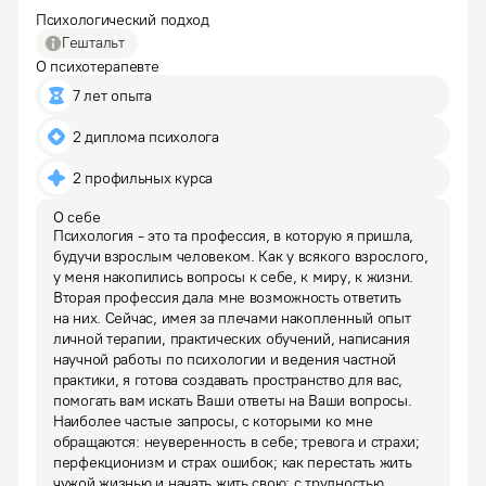
Психологический подход
Гештальт
О психотерапевте
7 лет опыта
2 диплома психолога
2 профильных курса
О себе
Психология - это та профессия, в которую я пришла, 
будучи взрослым человеком. Как у всякого взрослого, 
у меня накопились вопросы к себе, к миру, к жизни. 
Вторая профессия дала мне возможность ответить 
на них. Сейчас, имея за плечами накопленный опыт 
личной терапии, практических обучений, написания 
научной работы по психологии и ведения частной 
практики, я готова создавать пространство для вас, 
помогать вам искать Ваши ответы на Ваши вопросы.
Наиболее частые запросы, с которыми ко мне 
обращаются: неуверенность в себе; тревога и страхи; 
перфекционизм и страх ошибок; как перестать жить 
чужой жизнью и начать жить свою; с трудностью 