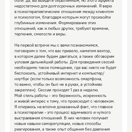
боли: да, вы выйдете окрыленным, но этого эффекта 
недостаточно для долгосрочных изменений. Я верю 
в психотерапевтические отношения между клиентом 
и психологом, благодаря которым могут произойти 
глубинные изменения. Формирование этих 
отношений, как и любых других, требуют времени, 
терпения, смелости и веры.

На первой встрече мы с вами познакомимся, 
поговорим о том, что вас привело, наметим вектор, 
в котором далее будем двигаться, а также обговорим 
условия дальнейшей работы. Для проведения сессий 
необходимо тихое помещение, где вас никто не будет 
беспокоить, устойчивый интернет и компьютер/
ноутбук (если только возможность смартфона, 
то важно, чтобы он был не в руках, а устойчиво 
закреплен). Сессии проходят 1 раз в неделю.
Мой стиль работы - это бережность, искренность 
и живой интерес к тому, что происходит с человеком. 
Я опираюсь на вполне доказанный факт, что главное 
в психотерапии - это процесс вдумчивого и чуткого 
выстраивания отношений. В них человек получает 
новые навыки саморегуляции, новые способы 
реагирования, а также опыт общения без давления 