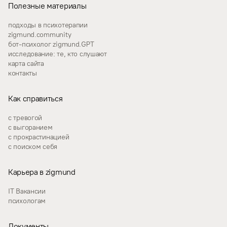
Полезные материалы
подходы в психотерапии
zigmund.community
бот-психолог zigmund.GPT
исследование: те, кто слушают
карта сайта
контакты
Как справиться
с тревогой
с выгоранием
с прокрастинацией
с поиском себя
Карьера в zigmund
IT Вакансии
психологам
Документы