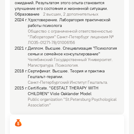
ожиданий. Результатом этого опыта становится 
улучшение его состояния и жизненной ситуации.
Образование
2
высших
,
2
дополнительных
2024
г.
Удостоверение
.
Лаборатория практической
работы психолога
Общество с ограниченной ответственностью
"Лаборатория" Санкт-Петербург лицензия №
ЛО35-01271-78/01006156
2021
г.
Диплом
.
Высшее.
Специализация "Психология
семьи и семейное консультирование"
Челябинский Государственный Университет.
Магистратура. Психология.
2018
г.
Сертификат
.
Высшее.
Теория и практика
Гештальт-терапии.
Санкт-Петербургский Институт Гештальта.
2015
г.
Certificate
.
"GESTALT THERAPY WITH
CHILDREN" Viole Oaklander Model
Public organization "St.Petersburg Psychological
Association"