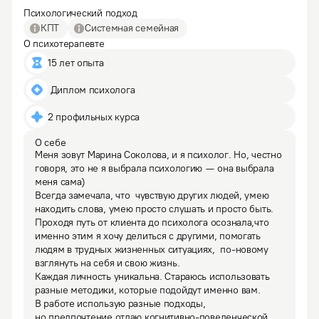
Психологический подход
КПТ
Системная семейная
О психотерапевте
15 лет опыта
 Диплом психолога
2 профильных курса
О себе
Меня зовут Марина Соколова, и я психолог. Но, честно 
говоря, это не я выбрала психологию — она выбрала 
меня сама)

Всегда замечала, что  чувствую других людей, умею 
находить слова, умею просто слушать и просто быть. 
Проходя путь от клиента до психолога осознала,что 
именно этим я хочу делиться с другими, помогать 
людям в трудных жизненных ситуациях,  по-новому 
взглянуть на себя и свою жизнь.
Каждая личность уникальна. Стараюсь использовать 
разные методики, которые подойдут именно вам. 
В работе использую разные подходы, 
но предпочтение отдаю когнитивно-поведенческой 