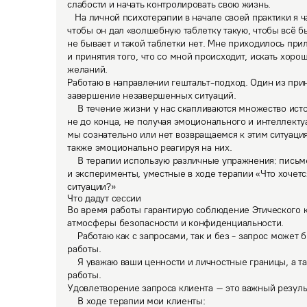
слабости и начать контролировать свою жизнь.

   На личной психотерапии в начале своей практики я часто обращался к терапевту, 
чтобы он дал «волшебную таблетку такую, чтобы всё было
не бывает и такой таблетки нет. Мне приходилось прил
и принятия того, что со мной происходит, искать хор
Работаю в направлении гештальт-подход. Один из при
завершение незавершенных ситуаций. 

    В течение жизни у нас скапливаются множество историй, которые мы прожили 
не до конца, не получая эмоционального и интеллекту
мы сознательно или нет возвращаемся к этим ситуация
также эмоционально реагируя на них. 

    В терапии использую различные упражнения: письменные практики, рисунки 
и эксперименты, уместные в ходе терапии «Что хочется 
ситуации?»
Что дадут сессии
Во время работы гарантирую соблюдение Этического к
атмосферы безопасности и конфиденциальности. 

    Работаю как с запросами, так и без - запрос может быть сформулирован в процессе 
работы. 

    Я уважаю ваши ценности и личностные границы, а также ваш индивидуальный темп 
работы.
Удовлетворение запроса клиента – это важный результ
    В ходе терапии мои клиенты: 
