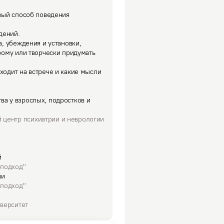
овый способ поведения 
ений. 

рому или творчески придумать 
ва у взрослых, подростков и
 центр психиатрии и неврологии
й
-подход"
ии
-подход"
верситет