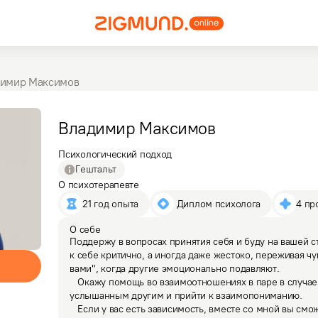
имир Максимов
Владимир
Максимов
Психологический подход
Гештальт
О психотерапевте
21 год опыта
 Диплом психолога
4 пр
О себе
Поддержу в вопросах принятия себя и буду на вашей ст
к себе критично, а иногда даже жестоко, переживая чув
вами", когда другие эмоционально подавляют.

   Окажу помощь во взаимоотношениях в паре в случае, когда не получается быть 
услышанным другим и прийти к взаимопониманию.

   Если у вас есть зависимость, вместе со мной вы сможете лучше понимать свои 