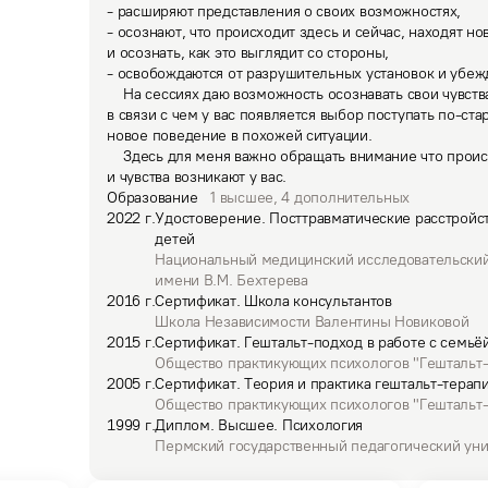
- расширяют представления о своих возможностях, 

- осознают, что происходит здесь и сейчас, находят н
и осознать, как это выглядит со стороны, 

- освобождаются от разрушительных установок и убежд
    На сессиях даю возможность осознавать свои чувства, убеждения и установки, 
в связи с чем у вас появляется выбор поступать по-ста
новое поведение в похожей ситуации. 

    Здесь для меня важно обращать внимание что происходит на встрече и какие мысли 
и чувства возникают у вас.
Образование
1
высшее
,
4
дополнительных
2022
г.
Удостоверение
.
Посттравматические расстройст
детей
Национальный медицинский исследовательский
имени В.М. Бехтерева
2016
г.
Сертификат
.
Школа консультантов
Школа Независимости Валентины Новиковой
2015
г.
Сертификат
.
Гештальт-подход в работе с семьё
Общество практикующих психологов "Гештальт
2005
г.
Сертификат
.
Теория и практика гештальт-терап
Общество практикующих психологов "Гештальт
1999
г.
Диплом
.
Высшее.
Психология
Пермский государственный педагогический уни