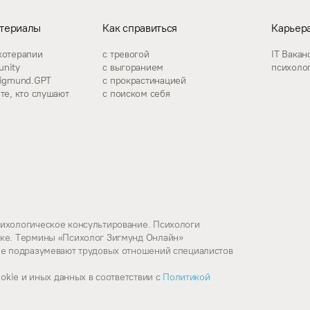
териалы
Как справиться
Карьера
хотерапии
с тревогой
IT Вакан
nity
с выгоранием
психоло
zigmund.GPT
с прокрастинацией
те, кто слушают
с поиском себя
сихологическое консультирование. Психологи
дке. Термины «Психолог Зигмунд Онлайн»
не подразумевают трудовых отношений специалистов
okie и иных данных в соответствии c
Политикой