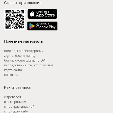
Скачать приложение
Полезные материалы
подходы в психотерапии
zigmund.community
бот-психолог zigmund.GPT
исследование: те, кто слушают
карта сайта
контакты
Как справиться
с тревогой
с выгоранием
с прокрастинацией
с поиском себя