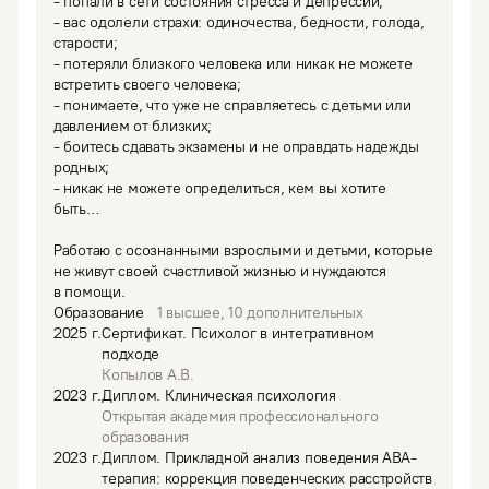
- попали в сети состояния стресса и депрессии;

- вас одолели страхи: одиночества, бедности, голода, 
старости;

- потеряли близкого человека или никак не можете 
встретить своего человека;

- понимаете, что уже не справляетесь с детьми или 
давлением от близких;

- боитесь сдавать экзамены и не оправдать надежды 
родных;

- никак не можете определиться, кем вы хотите 
быть… 

Работаю с осознанными взрослыми и детьми, которые 
не живут своей счастливой жизнью и нуждаются 
в помощи.
Образование
1
высшее
,
10
дополнительных
2025
г.
Сертификат
.
Психолог в интегративном
подходе
Копылов А.В.
2023
г.
Диплом
.
Клиническая психология
Открытая академия профессионального
образования
2023
г.
Диплом
.
Прикладной анализ поведения АВА-
терапия: коррекция поведенческих расстройств