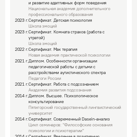
и развитие адаптивных форм поведения
Национальная академия дополнительного
профессионального образования
2023
г.
Сертификат
.
Детская психология
Школа эмоций
2023
г.
Сертификат
.
Комната страхов (работа с
утратой)
Школа эмоций
2022
г.
Сертификат
.
Мак терапия
Новая академия практической психологии
2021
г.
Диплом
.
Особенности организации
педагогической работы с детьми с
расстройствами аутистического спектра
Педагоги России
2021
г.
Сертификат
.
Работа с подсознанием
Академия развития подсознания
2014
г.
Диплом
.
Высшее.
Психологическое
консультирование
Пятигорский государственный лингвистический
университет
2014
г.
Сертификат
.
Современный Dasein-анализ
Цикл семинаров: "Философские основания
психологии и психотерапии"
2014
г.
Сертификат
.
Введение в позитивную