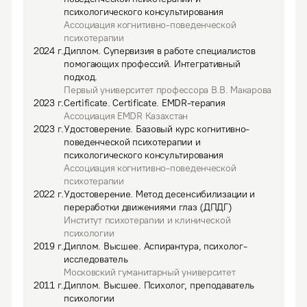
психологического консультирования
Ассоциация когнитивно-поведенческой
психотерапии
2024
г.
Диплом
.
Супервизия в работе специалистов
помогающих профессий. Интегративный
подход.
Первый университет профессора В.В. Макарова
2023
г.
Certificate
.
Certificate. EMDR-терапия
Ассоциация EMDR Казахстан
2023
г.
Удостоверение
.
Базовый курс когнитивно-
поведенческой психотерапии и
психологического консультирования
Ассоциация когнитивно-поведенческой
психотерапии
2022
г.
Удостоверение
.
Метод десенсибилизации и
переработки движениями глаз (ДПДГ)
Институт психотерапии и клинической
психологии
2019
г.
Диплом
.
Высшее.
Аспирантура, психолог-
исследователь
Московский гуманитарный университет
2011
г.
Диплом
.
Высшее.
Психолог, преподаватель
психологии