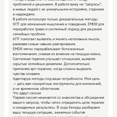
проблемой и решением. В работе вижу не "запросы", 
а живых людей с их уникальными историями, страхами 
и надеждами.
В работе использую только доказательные методы: 
КПТ для изменения мышления и поведения, EMDR для 
переработки травм и системный подход для решения 
семейных проблем.

КПТ помогает выявлять и менять негативные мысли, 
развивая новые навыки реагирования.

EMDR мягко перерабатывает болезненные 
воспоминания, снижая их влияние на текущую жизнь.

Системная терапия улучшает отношения, выявляя 
скрытые семейные динамики. Дополнительно 
применяю арт-терапию, когда сложно выразить 
чувства словами.

Адаптирую методы под ваши потребности. Моя цель 
— дать вам конкретные инструменты для изменений, 
а не временное облегчение.
Что дадут сессии
Первая сессия начинается со знакомства и обсуждения 
вашего запроса, чтобы четко определить цели терапии 
и ожидаемые результаты. В ходе беседы разбираем 
вашу текущую ситуацию, значимые события 