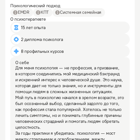
Психологический подход
EMDR
КПТ
Системная семейная
О психотерапевте
15 лет опыта
2 диплома психолога
8 профильных курсов
О себе
Для меня психология — не профессия, а призвание, 
в котором соединились мой медицинский бэкграунд 
и искренний интерес к человеческой душе. Это наука, 
которая дает не только знания, но и инструменты для 
помощи людям в сложных жизненных ситуациях.

Мой путь в психологию начался в зрелом возрасте, это 
был осознанный выбор, сделанный задолго до того, 
как профессия стала популярной. Хотелось не только 
лечить симптомы, но и понимать глубинные причины 
человеческих страданий и помогать людям обретать 
целостность.

За годы практики я убедилась: психология — мост 
между страданием и освобождением, между 