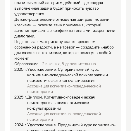
появится четкий алгоритм действий, где каждая 
выполненная задача будет приносить чувство 
удовлетворения.

Детско-родительские отношения заиграют новыми 
красками — освоите язык понимания, который 
заменит привычные конфликты теплыми, искренними 
диалогами.

Подготовка к материнству станет временем 
осознанной радости, а не тревог — создадите «набор 
для счастья» с техниками, которые помогут в любой 
момент.
Образование
2
высших
,
8
дополнительных
2025
г.
Удостоверение
.
Супервизионный курс
когнитивно-поведенческой психотерапии и
психологического консультирования
Ассоциация когнитивно-поведенческой
психотерапии
2025
г.
Диплом
.
Когнитивно-поведенческая
психотерапия в психологическом
консультировании
Ассоциация когнитивно-поведенческой
психотерапии
2024
г.
Удостоверение
.
Продвинутый курс когнитивно-
поведенческой психотерапии и