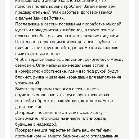
из прошлого и эмоциональное состояние, что 
помогает понять корень проблем. Затем намечаем 
предварительный план работы и договариваемся 
о дальнейших действиях.

Последующие сессии посвящены проработке мыслей, 
чувств и поведенческих шаблонов, а также поиску 
новых способов реагирования на сложные ситуации. 
Постепенно переходим к исследованию глубинных 
причин ваших трудностей, одновременно закрепляя 
позитивные изменения.

Чтобы терапия была эффективной, рекомендую между 
сеансами. Оптимальны еженедельные встречи 
в комфортной обстановке, где у вас под рукой будут 
блокнот, ручка и цветные карандаши для выполнения 
упражнений.
Вместе превратим тревогу в осознанность — 
научитесь останавливать круговорот тревожных 
мыслей и обретете спокойствие, которое заметят 
даже близкие.

Депрессия постепенно отпустит свою хватку — 
обнаружите, что снова начинаете планировать 
будущее с надеждой.

Прокрастинация перестанет быть вашим тайным 
противником — вместо бесконечного откладывания 