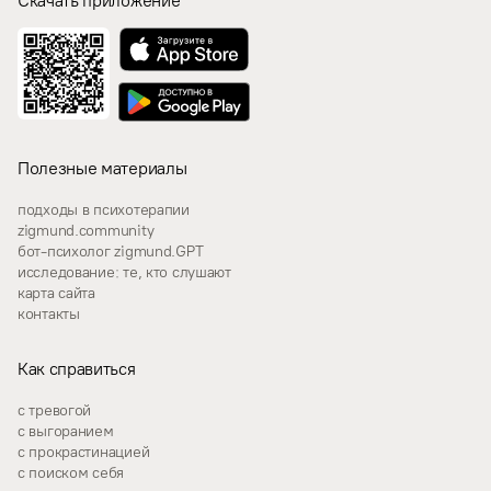
Скачать приложение
Полезные материалы
подходы в психотерапии
zigmund.community
бот-психолог zigmund.GPT
исследование: те, кто слушают
карта сайта
контакты
Как справиться
с тревогой
с выгоранием
с прокрастинацией
с поиском себя