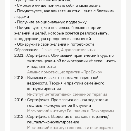
• Сможете лучше понимать себя и свою жизнь

• Почувствуете, как влияете на отношения с близкими 
людьми

• Получите эмоциональную поддержку

• Почувствуете, что появилось больше энергии, 
желаний и целей, которые хочется реализовывать, 
и поддержки для преодоления сомнений

• Обнаружите свои желания и потребности
Образование
1
высшее
,
4
дополнительных
2021
г.
Сертификат
.
Обучающий практический курс по
экзистенциальной психотерапии «Неспешность
и подлинность»
Альянс помогающих практик «ПроБоно»
2018
г.
Выписка из зачетно-экзаменационной
ведомости
.
Теория и практика семейного
консультирования
Институт интегративной семейной терапии
2016
г.
Сертификат
.
Профессиональная подготовка
гештальт-консультантов II ступени
Московский институт Гештальта и Психодрамы
2013
г.
Сертификат
.
Введение в гештальт-терапию/
гештальт-консультирование
Московский институт гештальта и психодрамы