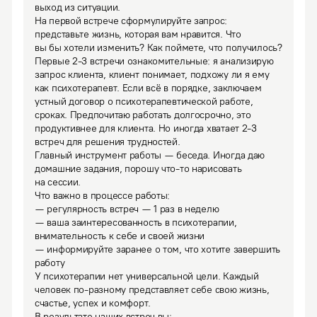
выход из ситуации.

На первой встрече сформулируйте запрос: 
представьте жизнь, которая вам нравится. Что 
вы бы хотели изменить? Как поймете, что получилось? 
Первые 2-3 встречи ознакомительные: я анализирую 
запрос клиента, клиент понимает, подхожу ли я ему 
как психотерапевт. Если всё в порядке, заключаем 
устный договор о психотерапевтической работе, 
сроках. Предпочитаю работать долгосрочно, это 
продуктивнее для клиента. Но иногда хватает 2-3 
встреч для решения трудностей.

Главный инструмент работы — беседа. Иногда даю 
домашние задания, порошу что-то нарисовать 
на сессии.

Что важно в процессе работы:

— регулярность встреч — 1 раз в неделю

— ваша заинтересованность в психотерапии, 
внимательность к себе и своей жизни

— информируйте заранее о том, что хотите завершить 
работу
У психотерапии нет универсальной цели. Каждый 
человек по-разному представляет себе свою жизнь, 
счастье, успех и комфорт. 

В результате наших встреч вы:
