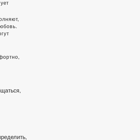
вует
олняют,
любовь.
огут
фортно,
бщаться,
е
пределить,