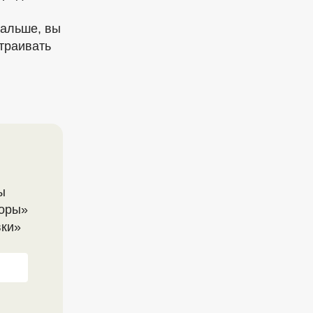
дальше, вы
страивать
ы
оры»
вки»