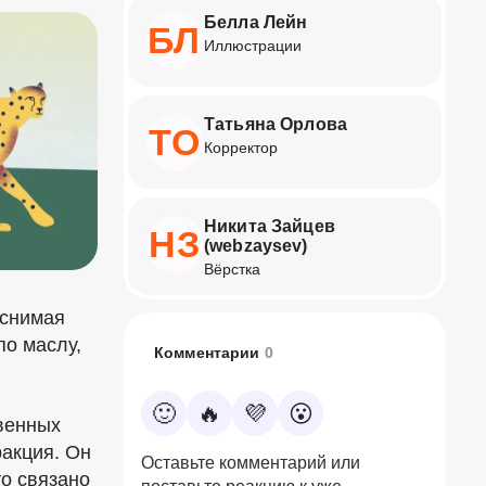
Белла Лейн
БЛ
Иллюстрации
Татьяна Орлова
ТО
Корректор
Никита Зайцев
НЗ
(webzaysev)
Вёрстка
яснимая
по маслу,
Комментарии
0
🙂
🔥
💜
😮
твенных
ракция. Он
Оставьте комментарий или
то связано