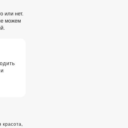
то
или нет.
 не можем
й.
водить
ии
 красота,