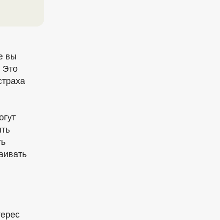
е вы
 Это
страха
огут
ыть
ть
аивать
терес