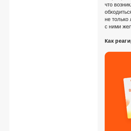
что возни
обходиться
не только 
с ними же
Как реаг