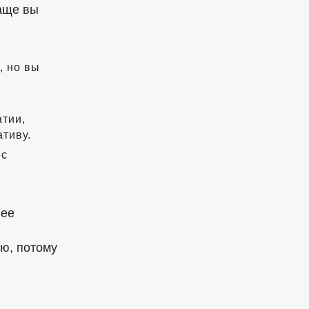
аще вы
, но вы
атии,
ативу.
ес
 ее
ю, потому