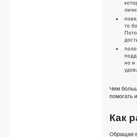
кото
личн
пове
то б
Пото
дост
поло
подд
но и
удов
Чем больш
помогать и
Как р
Обращая в