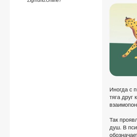
Zigmund.Online?
Иногда с 
тяга друг 
взаимопон
Так прояв
душ. В пс
обозначает