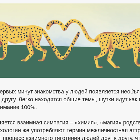
первых минут знакомства у людей появляется необъ
к другу. Легко находятся общие темы, шутки идут как 
имание 100%.
ляется взаимная симпатия – «химия», «магия» родс
ихологии же употребляют термин межличностная атт
 процесс взаимного тяготения людей друг к другу, ч