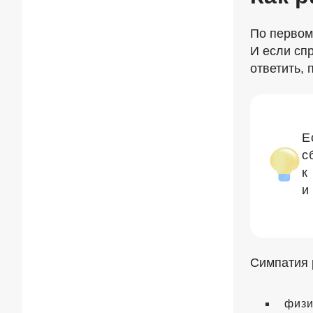
По первом
И если сп
ответить, 
Е
с
к
и
Симпатия 
физи