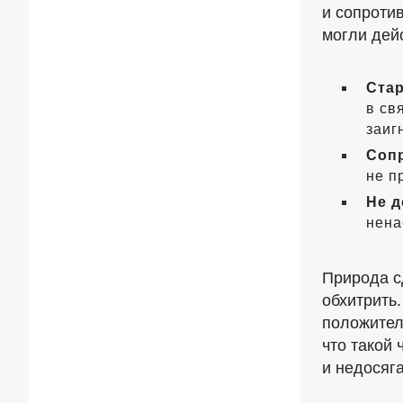
и сопроти
могли дей
Стар
в св
заиг
Соп
не п
Не д
нена
Природа с
обхитрить
положител
что такой
и недосяг