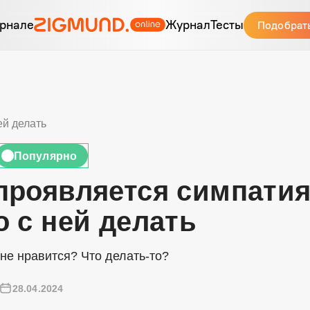
рнале
Журнал
Тесты
Подобрат
ей делать
Популярно
🔥
проявляется симпати
о с ней делать
 не нравится? Что делать-то?
28.04.2024