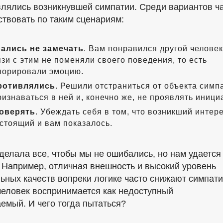
влялись возникнувшей симпатии. Среди вариантов ч
ствовать по таким сценариям:
ались не замечать
. Вам понравился другой человек
язи с этим не поменяли своего поведения, то есть
норировали эмоцию.
ротивлялись
. Решили отстраниться от объекта симп
ризнаваться в ней и, конечно же, не проявлять иници
оверять
. Убеждать себя в том, что возникший интер
стоящий и вам показалось.
делала все, чтобы мы не ошибались, но нам удается
. Например, отличная внешность и высокий уровень
ьных качеств вопреки логике часто снижают симпати
 человек воспринимается как недоступный
аемый. И чего тогда пытаться?