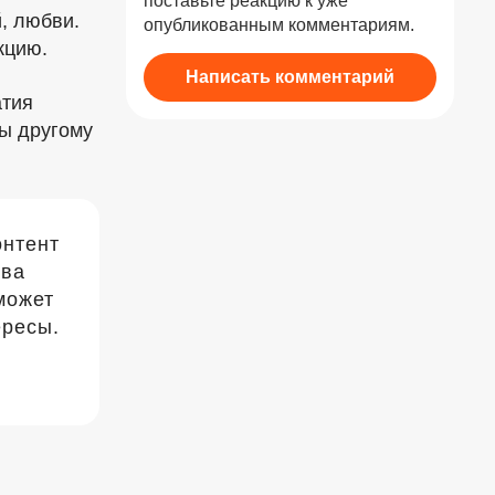
поставьте реакцию к уже
, любви.
опубликованным комментариям.
кцию.
Написать комментарий
атия
вы другому
онтент
два
может
ересы.