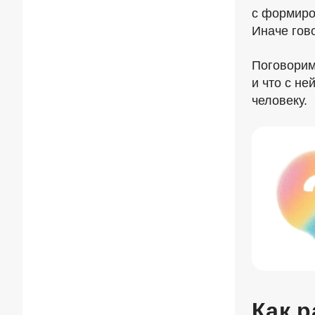
с формиро
Иначе гов
Поговорим
и что с не
человеку.
Как 