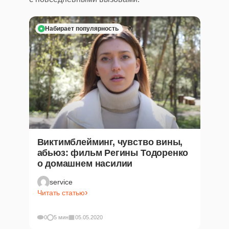
Набирает популярность
Виктимблейминг, чувство вины,
абьюз: фильм Регины Тодоренко
о домашнем насилии
service
Читать статью
0
5 мин
05.05.2020