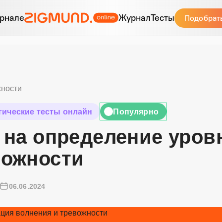
рнале
Журнал
Тесты
Подобрат
жности
гические тесты онлайн
Популярно
🔥
 на определение уров
вожности
06.06.2024