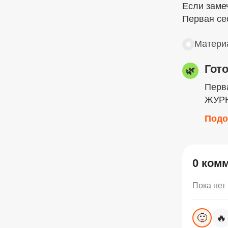
Если заме
Первая се
Материа
✹
Гот
🌿
Перв
ЖУР
Подо
0 ком
Пока нет
🙂
🔥