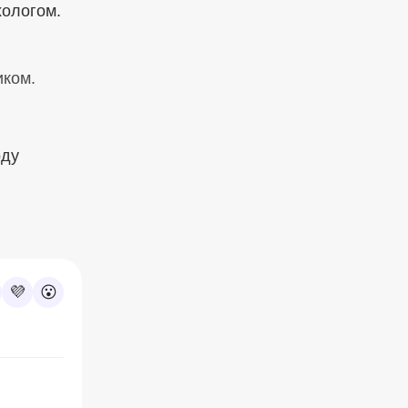
хологом.
иком.
оду
💜
😮