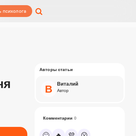
ь психолога
Авторы статьи
ня
Виталий
В
Автор
Комментарии
0
🙂
🔥
💜
😮