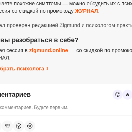
чаете похожие симптомы — можно обсудить их с пси
ссия со скидкой по промокоду
ЖУРНАЛ
.
л проверен редакцией Zigmund и психологом-практ
овы разобраться в себе?
ая сессия в
zigmund.online
— со скидкой по промок
НАЛ.
брать психолога
ментариев
🙂
🔥
 комментариев. Будьте первым.
💜
😮
😢