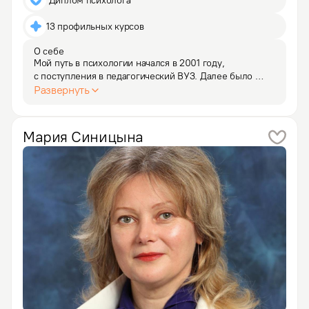
 Диплом психолога
13 профильных курсов
О себе
Мой путь в психологии начался в 2001 году, 
с поступления в педагогический ВУЗ. Далее было 
обучение Гештальт-терапии, работа психологом 
Развернуть
в детском саду, ведение тренингов и частная практика. 
Моя любовь к психологии настолько необъятна, что 
я по сей…
Мария
Синицына