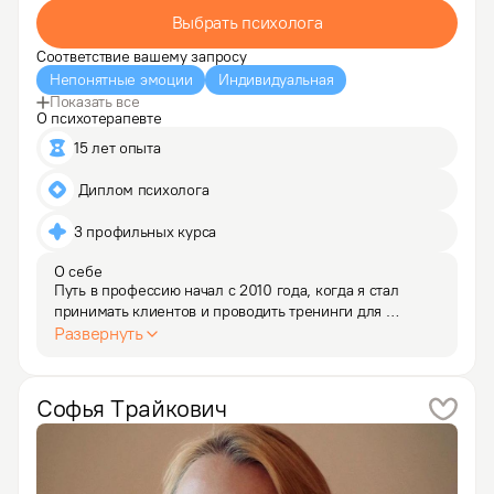
Выбрать психолога
Соответствие вашему запросу
Непонятные эмоции
Индивидуальная
Показать все
О психотерапевте
15 лет опыта
 Диплом психолога
3 профильных курса
О себе
Путь в профессию начал с 2010 года, когда я стал 
принимать клиентов и проводить тренинги для 
студентов и школьников. 

Развернуть
Аспирантуру по психологии оставил и решил 
сосредоточиться на карьере и практике.

Также более 9 лет занимаюсь обучением и оценкой…
Софья
Трайкович