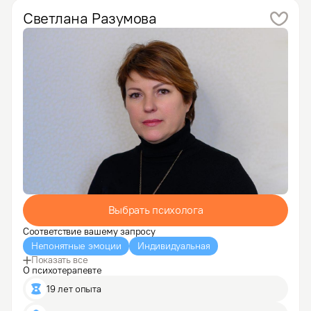
девочкой, которая боится…
Светлана
Разумова
Выбрать психолога
Соответствие вашему запросу
Непонятные эмоции
Индивидуальная
Показать все
О психотерапевте
19 лет опыта