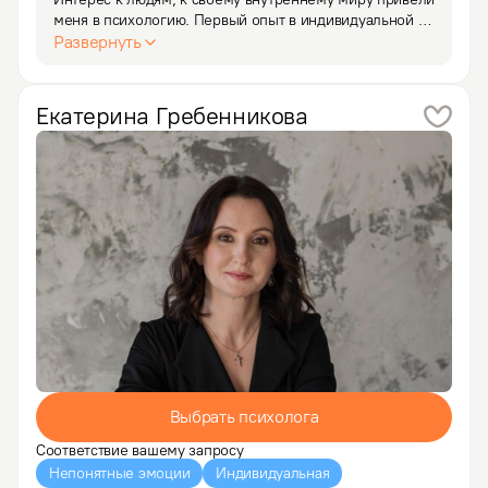
меня в психологию. Первый опыт в индивидуальной 
терапии показал, что мое состояние изменилось, и это 
Развернуть
было - «Вау!». С того момента желание помогать 
людям и развиваться в профессии дарят энергию на…
Екатерина
Гребенникова
Выбрать психолога
Соответствие вашему запросу
Непонятные эмоции
Индивидуальная