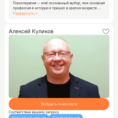
Психотерапия – мой осознанный выбор, моя основная 
профессия в которую я пришел в зрелом возрасте 
пережив много психоэмоциональных проблем 
Развернуть
в семье, мне на собственном опыте известно 
непонимание и непринятие со стороны близких 
людей, их критика и…
Алексей
Куликов
Выбрать психолога
Соответствие вашему запросу
Непонятные эмоции
Индивидуальная