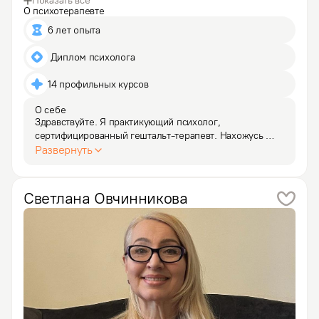
Показать все
О психотерапевте
6 лет опыта
 Диплом психолога
14 профильных курсов
О себе
Здравствуйте. Я практикующий психолог, 
сертифицированный гештальт-терапевт. Нахожусь 
в браке с одним мужчиной с 1999 года, у меня четверо 
Развернуть
детей. Поэтому не понаслышке знаю о кризисах 
семейной жизни, возрастных кризисах, связанных 
с количеством…
Светлана
Овчинникова