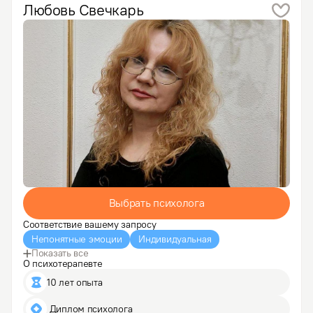
я помогаю…
Любовь
Свечкарь
Выбрать психолога
Соответствие вашему запросу
Непонятные эмоции
Индивидуальная
Показать все
О психотерапевте
10 лет опыта
 Диплом психолога