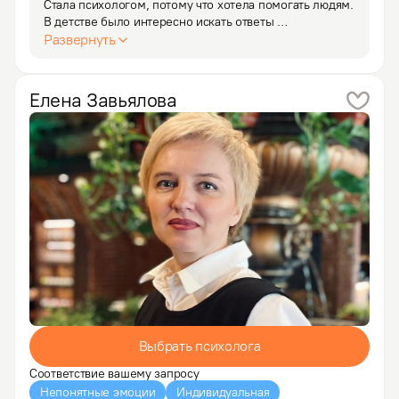
Стала психологом, потому что хотела помогать людям. 
В детстве было интересно искать ответы 
на следующие вопросы: как устроены мысли и чувства 
Развернуть
людей; как помочь близкому, когда ему плохо; как 
восстановить отношения; почему люди не могут 
забыть…
Елена
Завьялова
Выбрать психолога
Соответствие вашему запросу
Непонятные эмоции
Индивидуальная