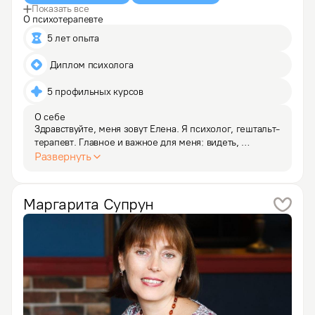
Показать все
О психотерапевте
5 лет опыта
 Диплом психолога
5 профильных курсов
О себе
Здравствуйте, меня зовут Елена. Я психолог, гештальт-
терапевт. Главное и важное для меня: видеть, 
слышать, понимать и разделять переживания с другим 
Развернуть
человеком. С детства было интересно: как думает, как 
и чем чувствует человек. И за ответами на эти…
Маргарита
Супрун