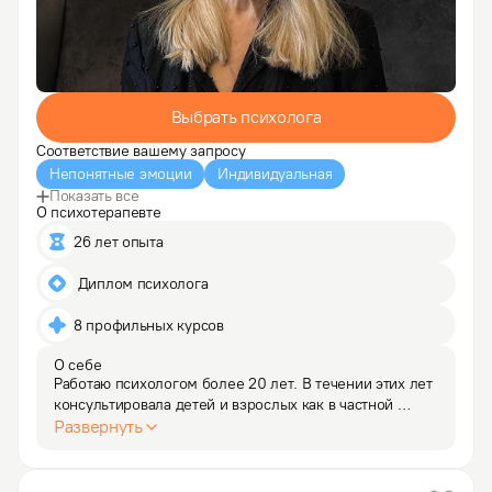
Выбрать психолога
Соответствие вашему запросу
Непонятные эмоции
Индивидуальная
Показать все
О психотерапевте
26 лет опыта
 Диплом психолога
8 профильных курсов
О себе
Работаю психологом более 20 лет. В течении этих лет 
консультировала детей и взрослых как в частной 
практике, так и в государственных учреждениях, 
Развернуть
занимала руководящие посты в "Центре социальной 
помощи семье". Всегда чувствовала потребность 
помогать…