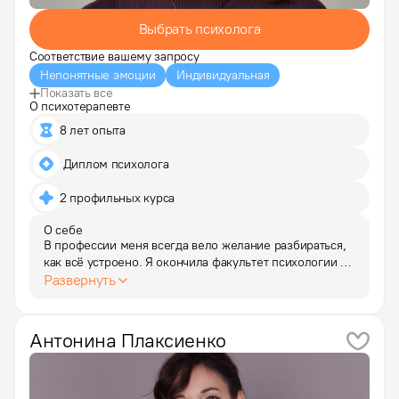
Выбрать психолога
Соответствие вашему запросу
Непонятные эмоции
Индивидуальная
Показать все
О психотерапевте
8 лет опыта
 Диплом психолога
2 профильных курса
О себе
В профессии меня всегда вело желание разбираться, 
как всё устроено. Я окончила факультет психологии 
МГУ по специальности Клиническая психология, 
Развернуть
специализация "психофизиология". Благодаря этому 
у меня есть представление не только об устройстве…
Антонина
Плаксиенко