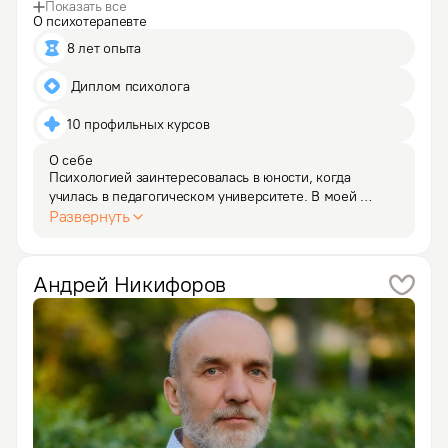
Показать все
О психотерапевте
8 лет опыта
 Диплом психолога
10 профильных курсов
О себе
Психологией заинтересовалась в юности, когда 
училась в педагогическом университете. В моей 
жизни произошли: тяжелое заболевание дочери, 
Развернуть
развод; и психотерапия дала мне опору, открыла 
передо мной новые возможности. Я получила 
психологическое…
Андрей
Никифоров