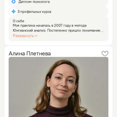
 Диплом психолога
3 профильных курса
О себе
Моя практика началась в 2007 году в методе 
Юнгианский анализ. Постепенно пришло понимание, 
что нужно расширять границы классического 
Развернуть
психоанализа, дополнять их методами работы в "здесь 
и сейчас". Поэтому пришла в гештальт, и развиваюсь 
в этом…
Алина
Плетнева