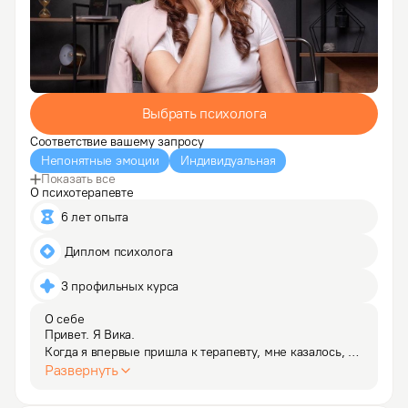
Выбрать психолога
Соответствие вашему запросу
Непонятные эмоции
Индивидуальная
Показать все
О психотерапевте
6 лет опыта
 Диплом психолога
3 профильных курса
О себе
Привет. Я Вика.

Когда я впервые пришла к терапевту, мне казалось, 
что я разучилась дышать. В груди – камень, в голове 
Развернуть
– туман из "должна", "надо", "а что подумают". 
Я носила маску "сильной женщины", а внутри была 