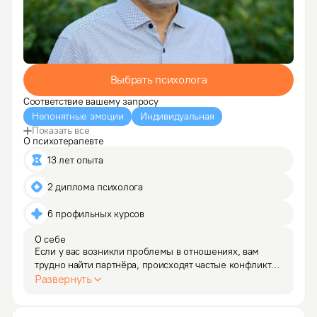
Выбрать психолога
Соответствие вашему запросу
Непонятные эмоции
Индивидуальная
Показать все
О психотерапевте
13 лет опыта
2 диплома психолога
6 профильных курсов
О себе
Если у вас возникли проблемы в отношениях, вам 
трудно найти партнёра, происходят частые конфликты 
с родителями, детьми или начальством, или 
Развернуть
вы не удовлетворены качеством вашей жизни, я могу 
помочь вам справиться с этими трудностями. Также 