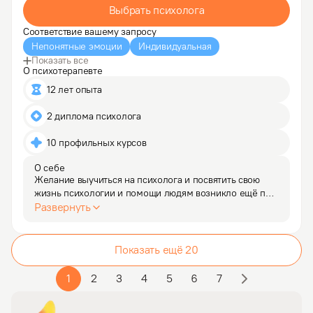
Выбрать психолога
Соответствие вашему запросу
Непонятные эмоции
Индивидуальная
Показать все
О психотерапевте
12 лет опыта
2 диплома психолога
10 профильных курсов
О себе
Желание выучиться на психолога и посвятить свою 
жизнь психологии и помощи людям возникло ещё при 
получении первого высшего образования. Что 
Развернуть
я и сделал впоследствии. Психологическим 
консультированием занимаюсь с августа 2014 года. 
За это время…
Показать ещё
20
1
2
3
4
5
6
7