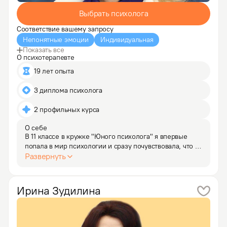
Выбрать психолога
Соответствие вашему запросу
Непонятные эмоции
Индивидуальная
Показать все
О психотерапевте
19 лет опыта
3 диплома психолога
2 профильных курса
О себе
В 11 классе в кружке "Юного психолога" я впервые 
попала в мир психологии и сразу почувствовала, что 
это - призвание. 

Развернуть
Изначально нарабатывала опыт в русле клиент-
центрированной психотерапии, затем облюбовала 
такой потрясающе эффективный и…
Ирина
Зудилина