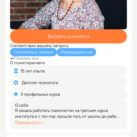
Выбрать психолога
Соответствие вашему запросу
Непонятные эмоции
Индивидуальная
Показать все
О психотерапевте
15 лет опыта
 Диплом психолога
3 профильных курса
О себе
Я начала работать психологом на третьем курсе 
института и с тех пор прошла путь от школы до работы 
в детском доме и психологическом центре, 
Развернуть
в последнее время я сосредоточилась на частной 
практике. В процессе становления психологом рос 