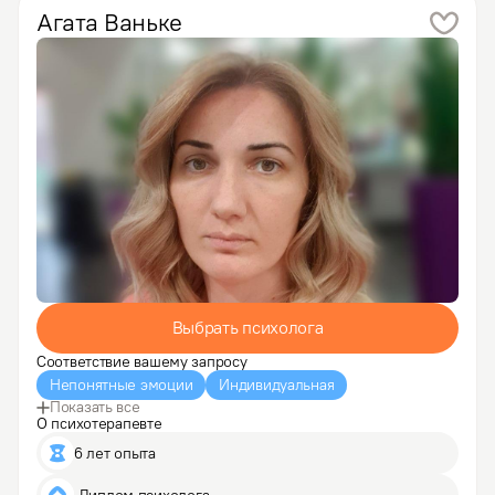
мой ребенок,…
Агата
Ваньке
Выбрать психолога
Соответствие вашему запросу
Непонятные эмоции
Индивидуальная
Показать все
О психотерапевте
6 лет опыта