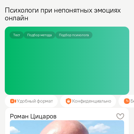
Психологи при непонятных эмоциях
онлайн
Тест
Подбор метода
Подбор психолога
Удобный формат
Конфиденциально
Б
Роман
Цицаров