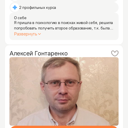
2 профильных курса
О себе
Я пришла в психологию в поисках живой себя, решила 
попробовать получить второе образование, т.к. была 
не удовлетворена профессией, хотя и закончила 
Развернуть
аспирантуру. Сама себе я уже напоминала 
"кортизолового солдатика", вот какая была заморозка.
…
Алексей
Гонтаренко