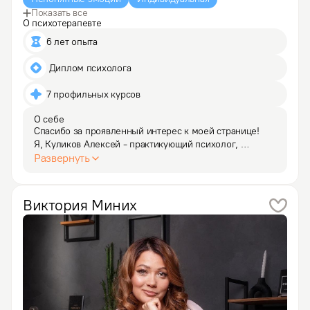
Показать все
О психотерапевте
6 лет опыта
 Диплом психолога
7 профильных курсов
О себе
Спасибо за проявленный интерес к моей странице!

Я, Куликов Алексей - практикующий психолог, 
гештальт-терапевт. Отношу себя к психологам "до 
Развернуть
мозга костей". С 1996 года профессионально изучаю 
психологию, психотерапию. С 2020 года веду 
частную…
Виктория
Миних