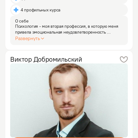
4 профильных курса
О себе
Психология - моя вторая профессия, в которую меня 
привела эмоциональная неудовлетворенность 
отношениями. Мне знакома и понятна жизнь, которая 
Развернуть
состоит из бесконечного круговорота приспособления 
к другим, тревоги, бессилия и апатии. Благодаря…
Виктор
Добромильский