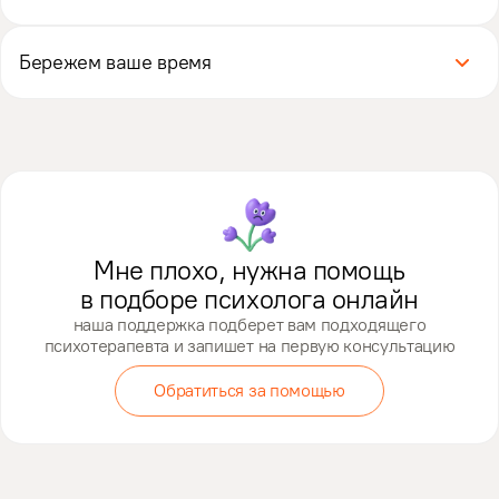
фиксированная стоимость.
Деньги за встречу списываются автоматически,
но психотерапевт получает их только после встречи.
Бережем ваше время
Если психолог отменит онлайн-консультацию, деньги
вернутся на баланс в вашем личном кабинете.
Занимайтесь онлайн, где и когда вам удобно. Записаться,
перенести или отменить встречу с психологом можно
в личном кабинете в два клика.
Мне плохо, нужна помощь
в подборе психолога онлайн
наша поддержка подберет вам подходящего
психотерапевта и запишет на первую консультацию
Обратиться за помощью