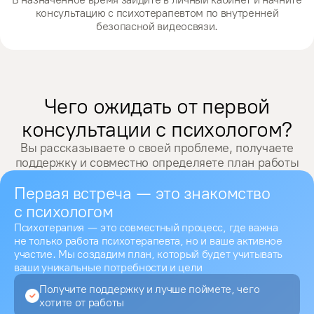
консультацию с психотерапевтом по внутренней
безопасной видеосвязи.
Чего ожидать от первой
консультации с психологом?
Вы рассказываете о своей проблеме, получаете
поддержку и совместно определяете план работы
Первая встреча — это знакомство
с психологом
Психотерапия — это совместный процесс, где важна
не только работа психотерапевта, но и ваше активное
участие. Мы создадим план, который будет учитывать
ваши уникальные потребности и цели
Получите поддержку и лучше поймете, чего
хотите от работы