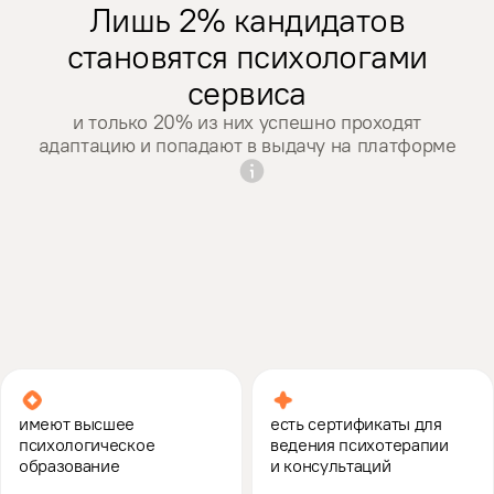
Лишь 2% кандидатов
становятся психологами
сервиса
и только 20% из них успешно проходят
адаптацию и попадают в выдачу на платформе
ая психотерапия
Транзактный анализ
Когнитивно-поведенческая терапия
Транзактный ана
К
имеют высшее
есть сертификаты для
психологическое
ведения психотерапии
образование
и консультаций