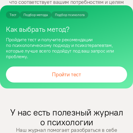
что соответствует вашим потребностям и целям
или заходишь в личный кабинет на сайте. 
Об оплате тоже не нужно думать, потому что 
деньги автоматически списываются с привязанной 
Тест
Подбор метода
Подбор психолога
карточки. Ещё мне удобно заниматься онлайн, 
потому что в домашней обстановке иногда проще 
Как выбрать метод?
говорить на сложные темы.
Пройдите тест и получите рекомендации
по психологическому подходу и психотерапевтам,
которые лучше всего подойдут под ваш запрос или
проблему.
Пройти тест
У нас есть полезный журнал
о психологии
Наш журнал помогает разобраться в себе