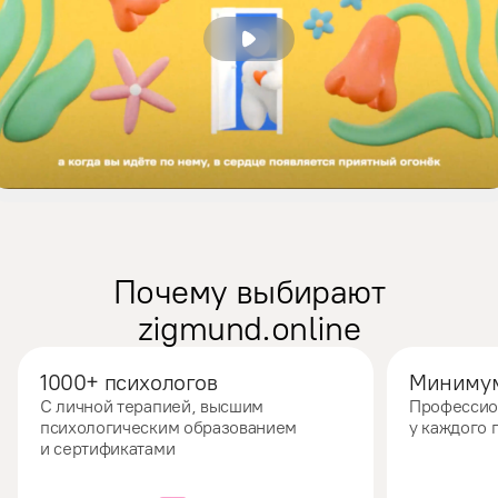
Почему выбирают
zigmund.online
1000+ психологов
Минимум
С личной терапией, высшим
Профессио
психологическим образованием
у каждого 
и сертификатами